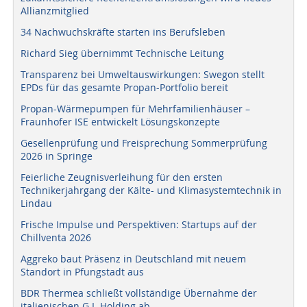
Allianzmitglied
34 Nachwuchskräfte starten ins Berufsleben
Richard Sieg übernimmt Technische Leitung
Transparenz bei Umweltauswirkungen: Swegon stellt
EPDs für das gesamte Propan-Portfolio bereit
Propan-Wärmepumpen für Mehrfamilienhäuser –
Fraunhofer ISE entwickelt Lösungskonzepte
Gesellenprüfung und Freisprechung Sommerprüfung
2026 in Springe
Feierliche Zeugnisverleihung für den ersten
Technikerjahrgang der Kälte- und Klimasystemtechnik in
Lindau
Frische Impulse und Perspektiven: Startups auf der
Chillventa 2026
Aggreko baut Präsenz in Deutschland mit neuem
Standort in Pfungstadt aus
BDR Thermea schließt vollständige Übernahme der
italienischen G.I. Holding ab