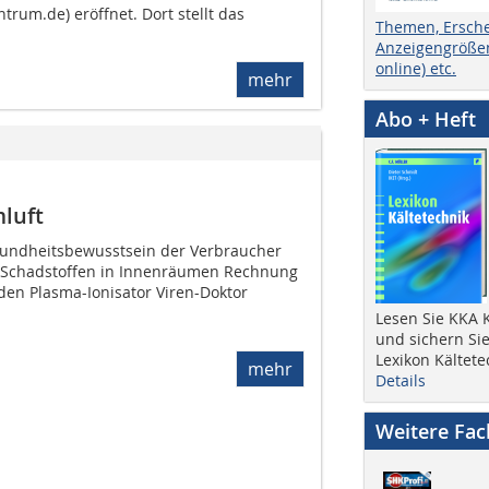
rum.de) eröffnet. Dort stellt das
Themen, Ersch
Anzeigengrößen
online) etc.
mehr
Abo + Heft
luft
undheitsbewusstsein der Verbraucher
 Schadstoffen in Innenräumen Rechnung
en Plasma-Ionisator Viren-Doktor
Lesen Sie KKA K
und sichern Sie
Lexikon Kältete
mehr
Details
Weitere Fa