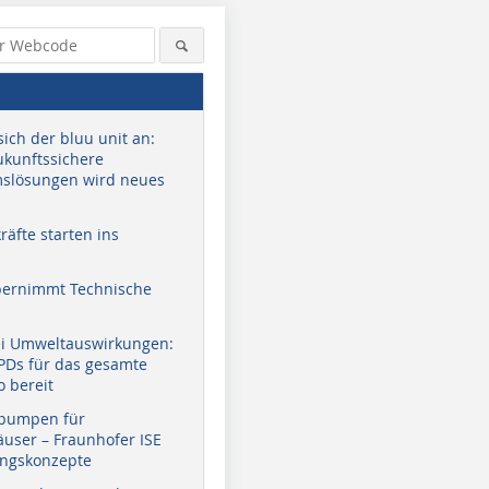
sich der bluu unit an:
zukunftssichere
slösungen wird neues
äfte starten ins
bernimmt Technische
ei Umweltauswirkungen:
EPDs für das gesamte
o bereit
pumpen für
user – Fraunhofer ISE
ungskonzepte