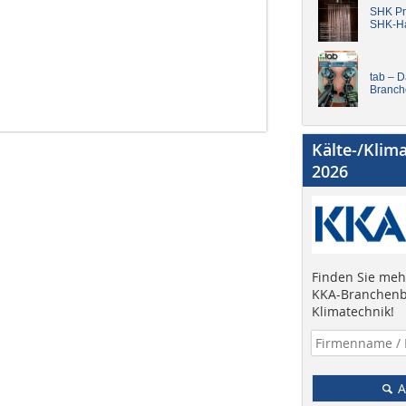
SHK Pro
SHK-H
tab – 
Branch
Kälte-/Klim
2026
Finden Sie mehr
KKA-Branchenb
Klimatechnik!
A