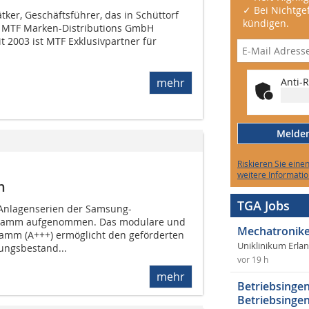
✓ Bei Nichtgef
lätker, Geschäftsführer, das in Schüttorf
kündigen.
 MTF Marken-Distributions GmbH
it 2003 ist MTF Exklusivpartner für
mehr
Anti-R
Melden 
Riskieren Sie eine
weitere Informatio
n
TGA Jobs
Anlagenserien der Samsung-
amm aufgenommen. Das modulare und
Mechatronike
ramm (A+++) ermöglicht den geförderten
Uniklinikum Erla
ungsbestand...
vor 19 h
mehr
Betriebsingen
Betriebsingen