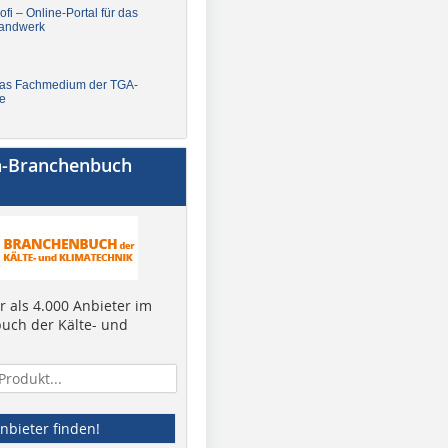
fi – Online-Portal für das
andwerk
Das Fachmedium der TGA-
e
a-Branchenbuch
 als 4.000 Anbieter im
uch der Kälte- und
nbieter finden!