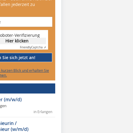
allen jederzeit zu
oboter-Verifizierung
Hier klicken
Friendly
Captcha ⇗
Sie sich jetzt an!
n kurzen Blick und erhalten Sie
nen.
r (m/w/d)
ngen
in Erlangen
ieurin /
ieur (w/m/d)