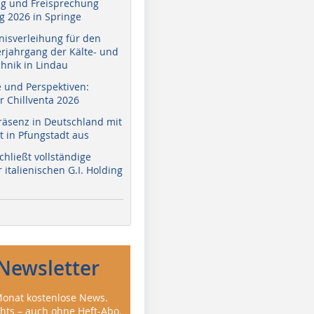
g und Freisprechung
 2026 in Springe
nisverleihung für den
erjahrgang der Kälte- und
hnik in Lindau
e und Perspektiven:
r Chillventa 2026
räsenz in Deutschland mit
 in Pfungstadt aus
hließt vollständige
italienischen G.I. Holding
Newsletter
onat kostenlose News.
ghts – auch ohne Heft-Abo.