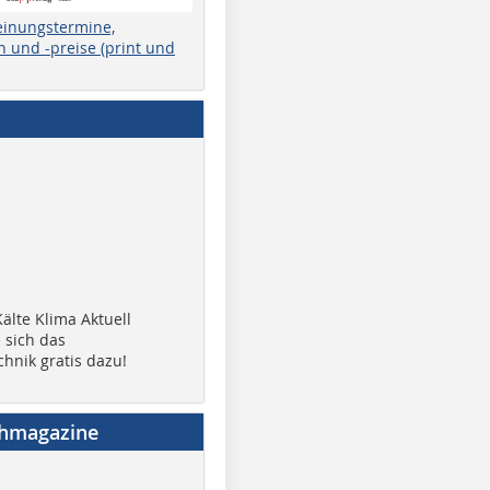
einungstermine,
 und -preise (print und
älte Klima Aktuell
 sich das
chnik gratis dazu!
chmagazine