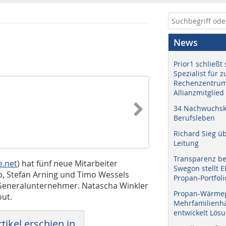
News
Prior1 schließt 
Spezialist für 
Rechenzentrum
Allianzmitglied
34 Nachwuchskr
Berufsleben
Richard Sieg ü
Leitung
Transparenz b
e.net
) hat fünf neue Mitarbeiter
Swegon stellt 
p, Stefan Arning und Timo Wessels
Propan-Portfoli
Generalunternehmer. Natascha Winkler
Propan-Wärme
out.
Mehrfamilienhä
entwickelt Lös
tikel erschien in