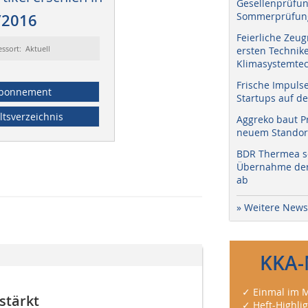
Gesellenprüfun
Sommerprüfung
/2016
Feierliche Zeug
essort: Aktuell
ersten Technik
Klimasystemtec
Frische Impuls
bonnement
Startups auf de
ltsverzeichnis
Aggreko baut P
neuem Standort
BDR Thermea sc
Übernahme der 
ab
» Weitere News
KKA-
✓ Einmal im M
stärkt
✓ Heft-Highli