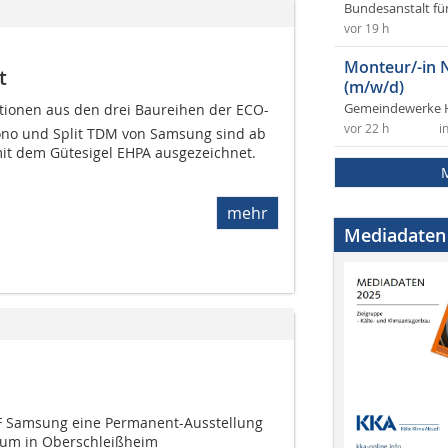
Bundesanstalt fü
vor 19 h
Monteur/-in 
t
(m/w/d)
Gemeindewerke 
ionen aus den drei Baureihen der ECO-
vor 22 h
i
no und Split TDM von Samsung sind ab
mit dem Gütesigel EHPA ausgezeichnet.
mehr
Mediadaten
TF Samsung eine Permanent-Ausstellung
um in Oberschleißheim