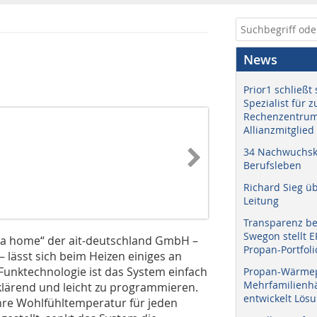
News
Prior1 schließt 
Spezialist für 
Rechenzentrum
Allianzmitglied
34 Nachwuchskr
Berufsleben
Richard Sieg ü
Leitung
Transparenz b
Swegon stellt 
a home“ der ait-deutschland GmbH –
Propan-Portfoli
lässt sich beim Heizen einiges an
unktechnologie ist das System einfach
Propan-Wärme
Mehrfamilienhä
erklärend und leicht zu programmieren.
entwickelt Lös
hre Wohlfühltemperatur für jeden