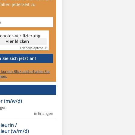
allen jederzeit zu
oboter-Verifizierung
Hier klicken
Friendly
Captcha ⇗
Sie sich jetzt an!
n kurzen Blick und erhalten Sie
nen.
r (m/w/d)
ngen
in Erlangen
ieurin /
ieur (w/m/d)