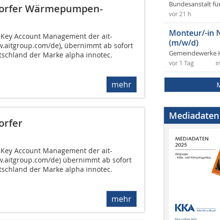
Bundesanstalt fü
dorfer Wärmepumpen-
vor 21 h
Monteur/-in 
er Key Account Management der ait-
(m/w/d)
aitgroup.com/de), übernimmt ab sofort
Gemeindewerke 
utschland der Marke alpha innotec.
vor 1 Tag
i
mehr
Mediadaten
orfer
er Key Account Management der ait-
aitgroup.com/de) übernimmt ab sofort
utschland der Marke alpha innotec.
mehr