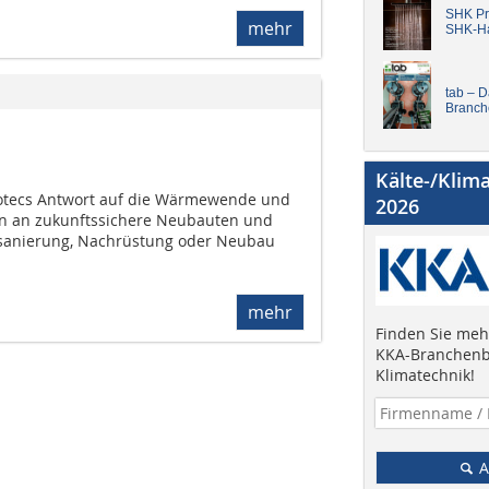
SHK Pro
mehr
SHK-H
tab – 
Branch
Kälte-/Klim
notecs Antwort auf die Wärmewende und
2026
en an zukunftssichere Neubauten und
sanierung, Nachrüstung oder Neubau 
mehr
Finden Sie mehr
KKA-Branchenb
Klimatechnik!
A