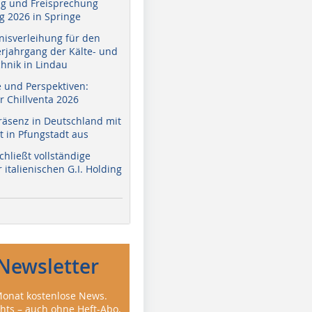
g und Freisprechung
 2026 in Springe
nisverleihung für den
erjahrgang der Kälte- und
hnik in Lindau
e und Perspektiven:
r Chillventa 2026
räsenz in Deutschland mit
 in Pfungstadt aus
hließt vollständige
italienischen G.I. Holding
Newsletter
onat kostenlose News.
ghts – auch ohne Heft-Abo.