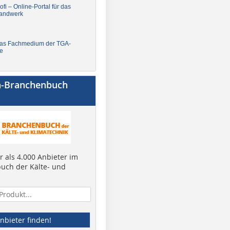
fi – Online-Portal für das
andwerk
Das Fachmedium der TGA-
e
a-Branchenbuch
 als 4.000 Anbieter im
uch der Kälte- und
nbieter finden!