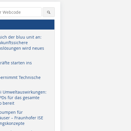
sich der bluu unit an:
zukunftssichere
slösungen wird neues
äfte starten ins
bernimmt Technische
ei Umweltauswirkungen:
EPDs für das gesamte
o bereit
pumpen für
user – Fraunhofer ISE
ungskonzepte