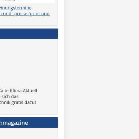
einungstermine,
 und -preise (print und
älte Klima Aktuell
 sich das
chnik gratis dazu!
chmagazine