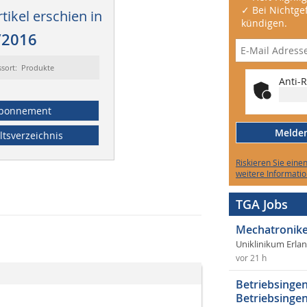
✓ Bei Nichtgef
tikel erschien in
kündigen.
/2016
ssort: Produkte
Anti-R
bonnement
Melden 
ltsverzeichnis
Riskieren Sie eine
weitere Informatio
TGA Jobs
Mechatronike
Uniklinikum Erla
vor 21 h
Betriebsingen
Betriebsingen