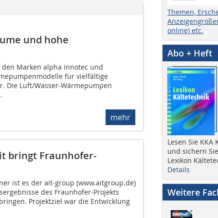
Themen, Ersch
Anzeigengrößen
online) etc.
Räume und hohe
Abo + Heft
er den Marken alpha innotec und
epumpenmodelle für vielfältige
r. Die Luft/Wasser-Wärmepumpen
.
mehr
Lesen Sie KKA K
und sichern Sie
it bringt Fraunhofer-
Lexikon Kältete
Details
ner ist es der ait-group (www.aitgroup.de)
Weitere Fa
sergebnisse des Fraunhofer-Projekts
bringen. Projektziel war die Entwicklung