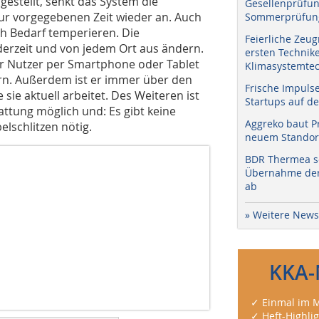
gestellt, senkt das System die
Gesellenprüfun
ur vorgegebenen Zeit wieder an. Auch
Sommerprüfung
h Bedarf temperieren. Die
Feierliche Zeug
erzeit und von jedem Ort aus ändern.
ersten Technik
 Nutzer per Smartphone oder Tablet
Klimasystemtec
rn. Außerdem ist er immer über den
Frische Impuls
 sie aktuell arbeitet. Des Weiteren ist
Startups auf de
ttung möglich und: Es gibt keine
Aggreko baut P
elschlitzen nötig.
neuem Standort
BDR Thermea sc
Übernahme der 
ab
» Weitere News
KKA-
✓ Einmal im M
✓ Heft-Highli