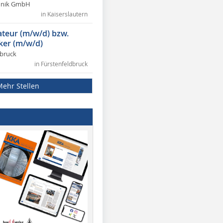
chnik GmbH
in Kaiserslautern
lateur (m/w/d) bzw.
ker (m/w/d)
dbruck
in Fürstenfeldbruck
Mehr Stellen