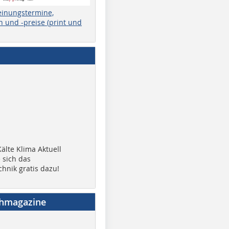
einungstermine,
 und -preise (print und
älte Klima Aktuell
 sich das
chnik gratis dazu!
chmagazine