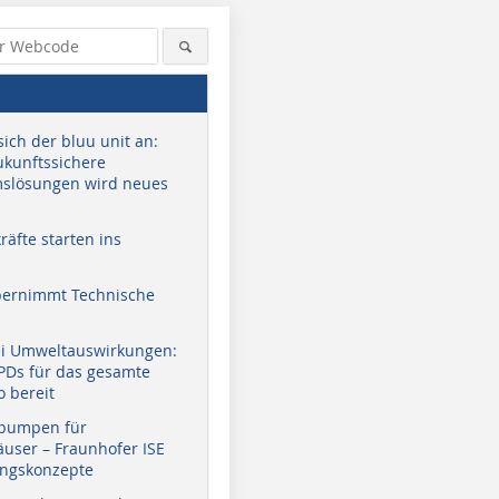
sich der bluu unit an:
zukunftssichere
slösungen wird neues
äfte starten ins
bernimmt Technische
ei Umweltauswirkungen:
EPDs für das gesamte
o bereit
pumpen für
user – Fraunhofer ISE
ungskonzepte