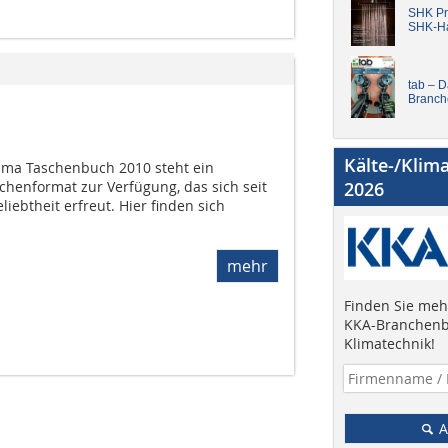
SHK Pro
SHK-H
tab – 
Branch
Kälte-/Klim
ima Taschenbuch 2010 steht ein
henformat zur Verfügung, das sich seit
2026
iebtheit erfreut. Hier finden sich
mehr
Finden Sie mehr
KKA-Branchenb
Klimatechnik!
A