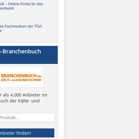
fi – Online-Portal für das
andwerk
Das Fachmedium der TGA-
e
a-Branchenbuch
 als 4.000 Anbieter im
uch der Kälte- und
nbieter finden!