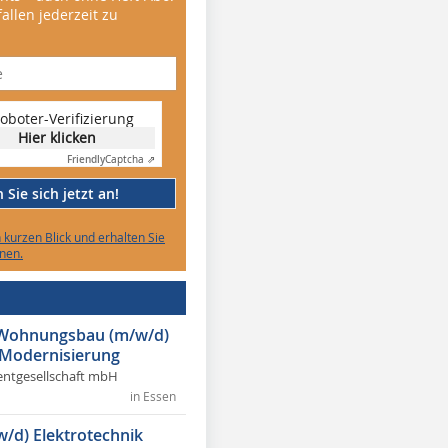
allen jederzeit zu
oboter-Verifizierung
Hier klicken
Friendly
Captcha ⇗
Sie sich jetzt an!
n kurzen Blick und erhalten Sie
nen.
r Wohnungsbau (m/w/d)
 Modernisierung
ntgesellschaft mbH
in Essen
w/d) Elektrotechnik