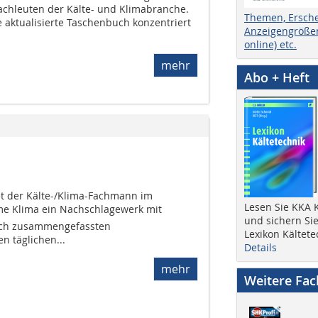
Fachleuten der Kälte- und Klimabranche.
Themen, Ersch
 aktualisierte Taschenbuch konzentriert
Anzeigengrößen
online) etc.
mehr
Abo + Heft
et der Kälte-/Klima-Fachmann im
Lesen Sie KKA K
e Klima ein Nachschlagewerk mit
und sichern Sie
sch zusammengefassten
Lexikon Kältete
n täglichen...
Details
mehr
Weitere Fa