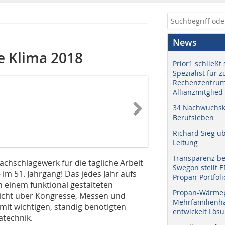
News
 Klima 2018
Prior1 schließt 
Spezialist für 
Rechenzentrum
Allianzmitglied
34 Nachwuchskr
Berufsleben
Richard Sieg ü
Leitung
Transparenz b
chschlagewerk für die tägliche Arbeit
Swegon stellt 
im 51. Jahrgang! Das jedes Jahr aufs
Propan-Portfoli
 einem funktional gestalteten
Propan-Wärme
sicht über Kongresse, Messen und
Mehrfamilienhä
mit wichtigen, ständig benötigten
entwickelt Lös
atechnik.