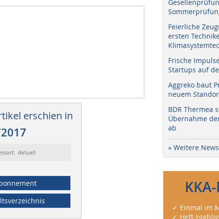
Gesellenprüfun
Sommerprüfung
Feierliche Zeug
ersten Technik
Klimasystemtec
Frische Impuls
Startups auf de
Aggreko baut P
neuem Standort
BDR Thermea sc
tikel erschien in
Übernahme der 
ab
/2017
» Weitere News
essort: Aktuell
KKA-
bonnement
ltsverzeichnis
✓ Einmal im M
✓ Heft-Highli