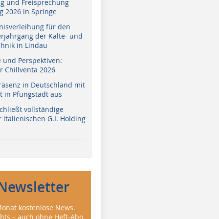
g und Freisprechung
 2026 in Springe
nisverleihung für den
erjahrgang der Kälte- und
hnik in Lindau
e und Perspektiven:
r Chillventa 2026
räsenz in Deutschland mit
 in Pfungstadt aus
hließt vollständige
italienischen G.I. Holding
Newsletter
onat kostenlose News.
ghts – auch ohne Heft-Abo.