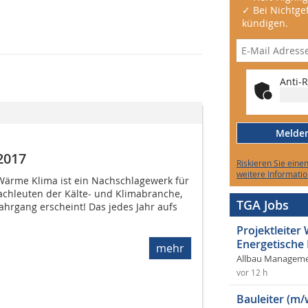
✓ Bei Nichtgef
kündigen.
Anti-R
Melden 
2017
Riskieren Sie eine
weitere Informatio
ärme Klima ist ein Nachschlagewerk für
Fachleuten der Kälte- und Klimabranche,
TGA Jobs
Jahrgang erscheint! Das jedes Jahr aufs
Projektleite
Energetische
mehr
Allbau Manageme
vor 12 h
Bauleiter (m/