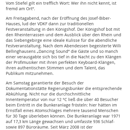
Vom Stiefel gilt ein trefflich Wort: Wer ihn nicht kennt, ist
fremd am Ort“.
Am Freitagabend, nach der Eröffnung des Josef-Biber-
Hauses, lud der VDKF dann zur traditionellen
Festveranstaltung in den Königshof. Der Königshof bot mit
den Rheinterrassen und dem Ausblick über den Rhein und
das Siebengebirge eine ideale Kulisse für die abendliche
Festveranstaltung. Nach dem Abendessen begeisterte Willi
Bellinghausens „Dancing Sound“ die Gäste und so manch
einer verausgabte sich bis tief in die Nacht zu den Klängen
der Profimusiker mit ihren perfekten Keyboard-Klängen,
ihren authentischen Stimmen und dem Talent, das
Publikum mitzunehmen.
Am Samstag garantierte der Besuch der
Dokumentationstätte Regierungsbunker die entsprechende
Abkühlung. Nicht nur die durchschnittliche
Innentemperatur von nur 12 °C ließ die über 40 Besucher
beim Eintritt in die Bunkeranlage frösteln: hier hätten im
Ernstfall eines Atomschlages mehrere tausend Menschen
für 30 Tage überleben können. Die Bunkeranlage war 1971
auf 17,3 km Länge gewachsen und umfasste 936 Schlaf-
sowie 897 Büroräume. Seit März 2008 ist der