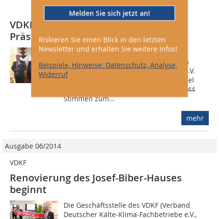
Melden Sie sich jetzt an!
VDKF: Wolfgang Zaremski neuer
Präsident
Riskieren Sie einen Blick in den letzten
Newsletter und erhalten Sie weitere Infos!
Im Rahmen der außerordentlichen
Mitgliederversammlung des Verbands
Beispiele, Hinweise: Datenschutz, Analyse,
Deutscher Kälte-Klima-Fachbetriebe e.V.
Widerruf
(www.vdkf.de) am 21. Juli 2012 in Kassel
wurde Wolfgang Zaremski mit 35 von 44
Stimmen zum...
mehr
Ausgabe 06/2014
VDKF
Renovierung des Josef-Biber-Hauses
beginnt
Die Geschäftsstelle des VDKF (Verband
Deutscher Kälte-Klima-Fachbetriebe e.V.,