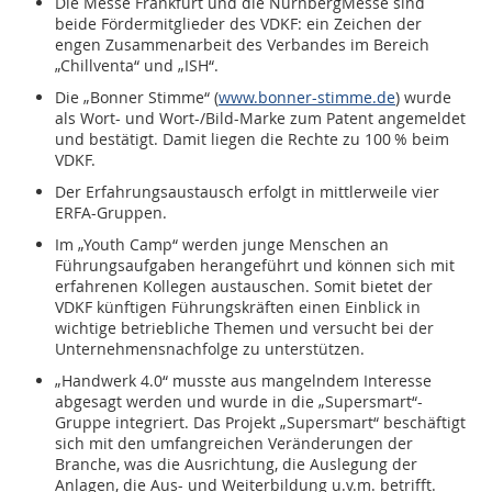
Die Messe Frankfurt und die NürnbergMesse sind
beide Fördermitglieder des VDKF: ein Zeichen der
engen Zusammenarbeit des Verbandes im Bereich
„Chillventa“ und „ISH“.
Die „Bonner Stimme“ (
www.bonner-stimme.de
) wurde
als Wort- und Wort-/Bild-Marke zum Patent angemeldet
und bestätigt. Damit liegen die Rechte zu 100 % beim
VDKF.
Der Erfahrungsaustausch erfolgt in mittlerweile vier
ERFA-Gruppen.
Im „Youth Camp“ werden junge Menschen an
Führungsaufgaben herangeführt und können sich mit
erfahrenen Kollegen austauschen. Somit bietet der
VDKF künftigen Führungskräften einen Einblick in
wichtige betriebliche Themen und versucht bei der
Unternehmensnachfolge zu unterstützen.
„Handwerk 4.0“ musste aus mangelndem Interesse
abgesagt werden und wurde in die „Supersmart“-
Gruppe integriert. Das Projekt „Supersmart“ beschäftigt
sich mit den umfangreichen Veränderungen der
Branche, was die Ausrichtung, die Auslegung der
Anlagen, die Aus- und Weiterbildung u.v.m. betrifft.