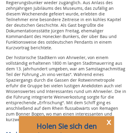
Regierungsbunker wieder zugänglich. Aus Anlass des
zehnjährigen Jubiläums des Museums, das zufällig an
diesem Wochenende gefeiert wurde, erlebten die
Teilnehmer eine besondere Zeitreise in ein kühles Kapitel
der deutschen Geschichte. Als Gast begrüßte die
Dokumentationsstätte Jürgen Freitag, ehemaliger
Kommandant des Honecker-Bunkers, der über Bau und
Funktionsweise des ostdeutschen Pendants in einem
Kurzvortrag berichtete.
Der historische Stadtkern von Ahrweiler, von einem
vollständig erhaltenen 1800 m langen Stadtmauerring aus
dem 13. Jahrhundert umgeben, war am Samstagnachmittag
Teil der Führung „In vino veritas“. Während eines
Spaziergangs durch die Gassen der Rotweinmetropole
erfuhr die Gruppe bei vielen lustigen Anekdoten auch viel
Wissenswertes und Interessantes rund um Ahrweiler. Die in
die Führung integrierte Weinverkostung sorgte für die
entsprechende „Erfrischung“. Mit dem Schiff ging es
anschließend auf dem Rhein flussabwärts von Remagen
zum Bonner Bogen, wo man einen interessanten und
x
kurzweiligen Tag ausklingen ließ.
Holen Sie sich den