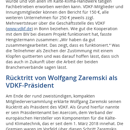
wurde und von allen im Kälte-Klima-Handwerk tätigen
Fachbetrieben erworben werden kann. VDKF-Mitglieder und
Innungsmitglieder können den Bericht für 150 €, alle
weiteren Unternehmen für 250 € jeweils zzgl.
Mehrwertsteuer über die Geschäftsstelle des VDKF
(
www.vdkf.de
) in Bonn beziehen. Wie gut die Kooperation
mit dem BIV bei diesem Projekt funktioniert hat, fasste
Hengstermann zusammen: „Wir haben da gut
zusammengearbeitet. Das zeigt, dass es funktioniert.“ Was
die Teilnehmer als Zeichen der Zustimmung mit einem
Klopfen quittierten und was darauf hoffen lässt, dass sich
das auch in Zukunft über die Arbeit der beiden
Branchenverbände sagen lässt.
Rücktritt von Wolfgang Zaremski als
VDKF-Präsident
Am Ende der rund zweistündigen, kompakten
Mitgliederversammlung erklärte Wolfgang Zaremski seinen
Rücktritt als Präsident des VDKF. Als Grund hierfür nannte
er sein Präsidentenamt bei Asercom, dem Verband der
europäischen Hersteller von Komponenten für die Kälte-
und Klimatechnik, das er seit dem 1. März 2018 innehat. Die
Gremien waren im Vorfeld über diesen Schritt Zaremskis