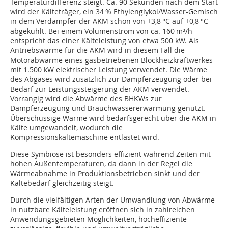
Temperaturdifferenz steigt. Ca. 90 Sekunden nach dem Start
wird der Kälteträger, ein 34 % Ethylenglykol/Wasser-Gemisch
in dem Verdampfer der AKM schon von +3,8 °C auf +0,8 °C
abgekühlt. Bei einem Volumenstrom von ca. 160 m³/h
entspricht das einer Kälteleistung von etwa 500 kW. Als
Antriebswärme für die AKM wird in diesem Fall die
Motorabwärme eines gasbetriebenen Blockheizkraftwerkes
mit 1.500 kW elektrischer Leistung verwendet. Die Wärme
des Abgases wird zusätzlich zur Dampferzeugung oder bei
Bedarf zur Leistungssteigerung der AKM verwendet.
Vorrangig wird die Abwärme des BHKWs zur
Dampferzeugung und Brauchwassererwärmung genutzt.
Überschüssige Wärme wird bedarfsgerecht über die AKM in
Kälte umgewandelt, wodurch die
Kompressionskältemaschine entlastet wird.
Diese Symbiose ist besonders effizient während Zeiten mit
hohen Außentemperaturen, da dann in der Regel die
Wärmeabnahme in Produktionsbetrieben sinkt und der
Kältebedarf gleichzeitig steigt.
Durch die vielfältigen Arten der Umwandlung von Abwärme
in nutzbare Kälteleistung eröffnen sich in zahlreichen
Anwendungsgebieten Möglichkeiten, hocheffiziente