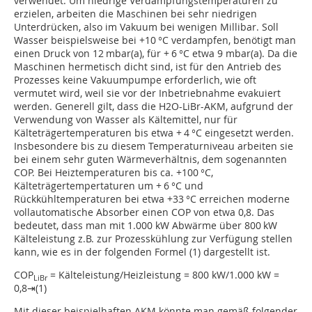
verwendet. Um niedrige Verdampfungstemperaturen zu
erzielen, arbeiten die Maschinen bei sehr niedrigen
Unterdrücken, also im Vakuum bei wenigen Millibar. Soll
Wasser beispielsweise bei +10 °C verdampfen, benötigt man
einen Druck von 12 mbar(a), für + 6 °C etwa 9 mbar(a). Da die
Maschinen hermetisch dicht sind, ist für den Antrieb des
Prozesses keine Vakuumpumpe erforderlich, wie oft
vermutet wird, weil sie vor der Inbetriebnahme evakuiert
werden. Generell gilt, dass die H2O-LiBr-AKM, aufgrund der
Verwendung von Wasser als Kältemittel, nur für
Kälteträgertemperaturen bis etwa + 4 °C eingesetzt werden.
Insbesondere bis zu diesem Temperaturniveau arbeiten sie
bei einem sehr guten Wärmeverhältnis, dem sogenannten
COP. Bei Heiztemperaturen bis ca. +100 °C,
Kälteträgertempertaturen um + 6 °C und
Rückkühltemperaturen bei etwa +33 °C erreichen moderne
vollautomatische Absorber einen COP von etwa 0,8. Das
bedeutet, dass man mit 1.000 kW Abwärme über 800 kW
Kälteleistung z.B. zur Prozesskühlung zur Verfügung stellen
kann, wie es in der folgenden Formel (1) dargestellt ist.
COP
= Kälteleistung/Heizleistung = 800 kW/1.000 kW =
LiBr
0,8⇥(1)
Mit dieser beispielhaften AKM könnte man gemäß folgender