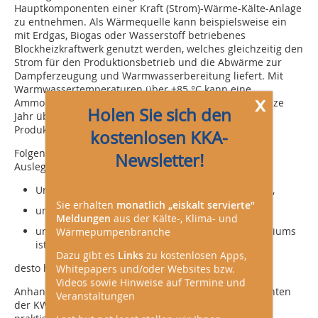
Hauptkomponenten einer Kraft (Strom)-Wärme-Kälte-Anlage
zu entnehmen. Als Wärmequelle kann beispielsweise ein
mit Erdgas, Biogas oder Wasserstoff betriebenes
Blockheizkraftwerk genutzt werden, welches gleichzeitig den
Strom für den Produktionsbetrieb und die Abwärme zur
Dampferzeugung und Warmwasserbereitung liefert. Mit
Warmwassertemperaturen über +85 °C kann eine
x
Ammoniak-Wasser-Absorptionskältemaschine das ganze
Holen Sie sich den
Jahr über für die Kühlung einer Lager- oder
Produktionshalle sorgen.
kostenlosen KKA-
Folgende drei Grundsätze gelten in Hinblick auf die
Newsletter!
Auslegung einer Absorptionskältemaschine:
Umso höher die Temperatur des Heizmediums ist,
Sie erhalten
monatlich „eiskalt servierte“
umso höher die Temperatur des Kälteträgers ist,
Meldungen
aus der Kälte-, Klima- und
umso niedriger die Temperatur des Rückkühlmediums
Wärmepumpenbranche
ist,
Dazu gibt es
Links
zu kostenlosen Apps,
desto höher ist die Effizienz der AKM.
Whitepapers und/oder Websites bzw.
Videos sowie Hinweise auf Termine und
Anhand dieser Merksätze werden die Hauptkomponenten
Veranstaltungen
der KWKK-Anlage unter Abwägung physikalischer,