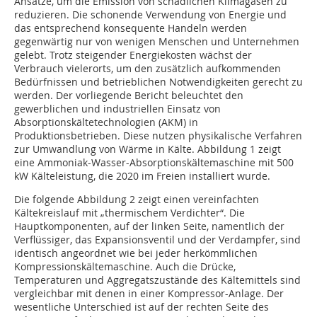
Ansätze, um die Emission von schädlichen Klimagasen zu
reduzieren. Die schonende Verwendung von Energie und
das entsprechend konsequente Handeln werden
gegenwärtig nur von wenigen Menschen und Unternehmen
gelebt. Trotz steigender Energiekosten wächst der
Verbrauch vielerorts, um den zusätzlich aufkommenden
Bedürfnissen und betrieblichen Notwendigkeiten gerecht zu
werden. Der vorliegende Bericht beleuchtet den
gewerblichen und industriellen Einsatz von
Absorptionskältetechnologien (AKM) in
Produktionsbetrieben. Diese nutzen physikalische Verfahren
zur Umwandlung von Wärme in Kälte. Abbildung 1 zeigt
eine Ammoniak-Wasser-Absorptionskältemaschine mit 500
kW Kälteleistung, die 2020 im Freien installiert wurde.
Die folgende Abbildung 2 zeigt einen vereinfachten
Kältekreislauf mit „thermischem Verdichter“. Die
Hauptkomponenten, auf der linken Seite, namentlich der
Verflüssiger, das Expansionsventil und der Verdampfer, sind
identisch angeordnet wie bei jeder herkömmlichen
Kompressionskältemaschine. Auch die Drücke,
Temperaturen und Aggregatszustände des Kältemittels sind
vergleichbar mit denen in einer Kompressor-Anlage. Der
wesentliche Unterschied ist auf der rechten Seite des