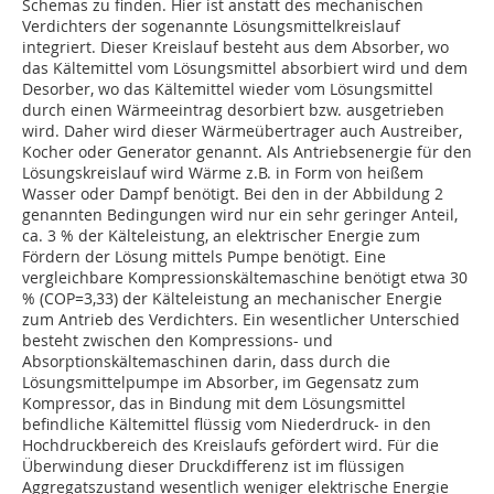
Schemas zu finden. Hier ist anstatt des mechanischen
Verdichters der sogenannte Lösungsmittelkreislauf
integriert. Dieser Kreislauf besteht aus dem Absorber, wo
das Kältemittel vom Lösungsmittel absorbiert wird und dem
Desorber, wo das Kältemittel wieder vom Lösungsmittel
durch einen Wärmeeintrag desorbiert bzw. ausgetrieben
wird. Daher wird dieser Wärmeübertrager auch Austreiber,
Kocher oder Generator genannt. Als Antriebsenergie für den
Lösungskreislauf wird Wärme z.B. in Form von heißem
Wasser oder Dampf benötigt. Bei den in der Abbildung 2
genannten Bedingungen wird nur ein sehr geringer Anteil,
ca. 3 % der Kälteleistung, an elektrischer Energie zum
Fördern der Lösung mittels Pumpe benötigt. Eine
vergleichbare Kompressionskältemaschine benötigt etwa 30
% (COP=3,33) der Kälteleistung an mechanischer Energie
zum Antrieb des Verdichters. Ein wesentlicher Unterschied
besteht zwischen den Kompressions- und
Absorptionskältemaschinen darin, dass durch die
Lösungsmittelpumpe im Absorber, im Gegensatz zum
Kompressor, das in Bindung mit dem Lösungsmittel
befindliche Kältemittel flüssig vom Niederdruck- in den
Hochdruckbereich des Kreislaufs gefördert wird. Für die
Überwindung dieser Druckdifferenz ist im flüssigen
Aggregatszustand wesentlich weniger elektrische Energie