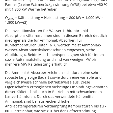
Formel (2) eine Wärmerückgewinnung (WRG) bei etwa +30 °C
mit 1.800 kW Wärme betreiben.
Q
= Kälteleistung + Heizleistung = 800 kW + 1.000 kW =
WRG
1.800 kW⇥(2)
Die Investitionskosten für Wasser-Lithiumbromid-
Absorptionskältemaschinen sind in diesem Bereich deutlich
niedriger als die für Ammoniak-Absorber. Für
Kühltemperaturen unter +6 °C werden meist Ammoniak-
Wasser-Absorptionskältemaschinen eingesetzt, siehe
Abbildung 4. Beide Maschinentypen eignen sich für Innen-
sowie Außenaufstellung und sind von wenigen kW bis
mehrere MW Kälteleistung erhältlich.
Die Ammoniak-Absorber zeichnen sich durch eine sehr
robuste langlebige Bauart sowie durch eine variable und
vergleichsweise schnelle Betriebsweise aus. Diese
Eigenschaften ermöglichen vielseitige Einbindungsvarianten
dieser Kältetechnik auch in Betrieben mit schwankenden
Lastverhältnissen. Durch das verwendete Kältemittel
Ammoniak sind bei ausreichend hohen
Antriebstemperaturen Verdampfungstemperaturen bis zu -
60 °C erreichbar, wie sie z.B. bei der Gefriertrocknung