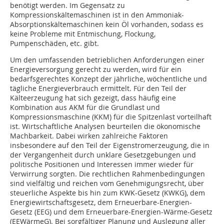
benötigt werden. Im Gegensatz zu
Kompressionskältemaschinen ist in den Ammoniak-
Absorptionskältemaschinen kein Öl vorhanden, sodass es
keine Probleme mit Entmischung, Flockung,
Pumpenschäden, etc. gibt.
Um den umfassenden betrieblichen Anforderungen einer
Energieversorgung gerecht zu werden, wird für ein
bedarfsgerechtes Konzept der jährliche, wöchentliche und
tägliche Energieverbrauch ermittelt. Für den Teil der
Kälteerzeugung hat sich gezeigt, dass häufig eine
Kombination aus AKM für die Grundlast und
Kompressionsmaschine (KKM) für die Spitzenlast vorteilhaft
ist. Wirtschaftliche Analysen beurteilen die ökonomische
Machbarkeit. Dabei wirken zahlreiche Faktoren
insbesondere auf den Teil der Eigenstromerzeugung, die in
der Vergangenheit durch unklare Gesetzgebungen und
politische Positionen und Interessen immer wieder für
Verwirrung sorgten. Die rechtlichen Rahmenbedingungen
sind vielfältig und reichen vom Genehmigungsrecht, über
steuerliche Aspekte bis hin zum KWK-Gesetz (KWKG), dem
Energiewirtschaftsgesetz, dem Erneuerbare-Energien-
Gesetz (EEG) und dem Erneuerbare-Energien-Wärme-Gesetz
(EEWärmeG). Bei sorgfältiger Planung und Auslegung aller