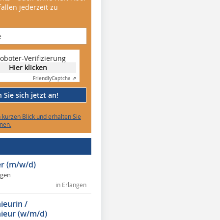
allen jederzeit zu
oboter-Verifizierung
Hier klicken
Friendly
Captcha ⇗
Sie sich jetzt an!
n kurzen Blick und erhalten Sie
nen.
r (m/w/d)
ngen
in Erlangen
ieurin /
ieur (w/m/d)