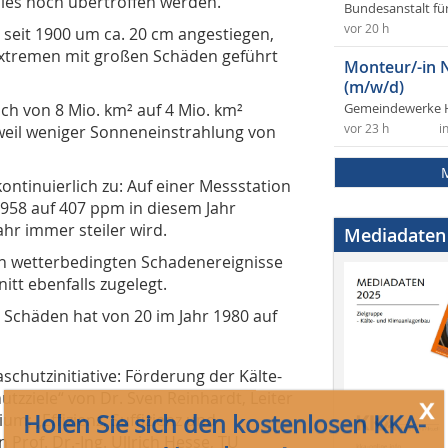
ies noch übertroffen werden.
Bundesanstalt fü
vor 20 h
 seit 1900 um ca. 20 cm angestiegen,
xtremen mit großen Schäden geführt
Monteur/-in 
(m/w/d)
ich von 8 Mio. km² auf 4 Mio. km²
Gemeindewerke 
x
 weil weniger Sonneneinstrahlung von
vor 23 h
i
Holen Sie sich den kostenlosen KKA-
Newsletter!
ontinuierlich zu: Auf einer Messstation
1958 auf 407 ppm in diesem Jahr
ahr immer steiler wird.
Mediadaten
Sie erhalten
monatlich „eiskalt servierte“ Meldungen
rten wetterbedingten Schadenereignisse
aus der Kälte-, Klima- und Wärmepumpenbranche
itt ebenfalls zugelegt.
Dazu gibt es
Links
zu kostenlosen Apps, Whitepapers
 Schäden hat von 20 im Jahr 1980 auf
und/oder Websites bzw. Videos sowie Hinweise auf
Termine und Veranstaltungen
schutzinitiative: Förderung der Kälte-
Last but not least stellen wir Ihnen interessante Artikel
tzziele“ von Dr. Sven Reinhardt, Leiter
der aktuellen Ausgabe der
KKA – Kälte Klima Aktuell
m; „Effizienz, Suffizienz und
vor.
 Prof. Dr.-Ing. Ullrich Hesse, TU