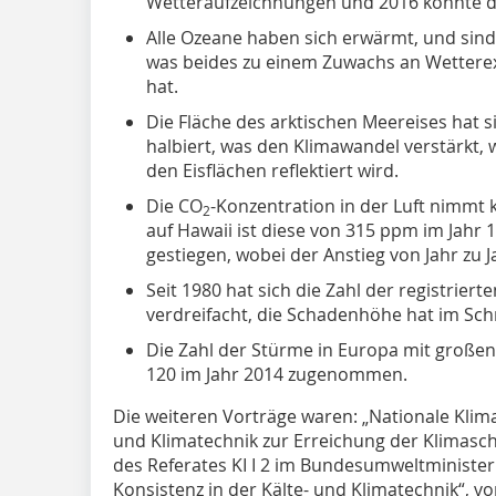
Wetteraufzeichnungen und 2016 könnte d
Alle Ozeane haben sich erwärmt, und sind
was beides zu einem Zuwachs an Wettere
hat.
Die Fläche des arktischen Meereises hat s
halbiert, was den Klimawandel verstärkt,
den Eisflächen reflektiert wird.
Die CO
-Konzentration in der Luft nimmt k
2
auf Hawaii ist diese von 315 ppm im Jahr 
gestiegen, wobei der Anstieg von Jahr zu J
Seit 1980 hat sich die Zahl der registrie
verdreifacht, die Schadenhöhe hat im Schn
Die Zahl der Stürme in Europa mit großen
120 im Jahr 2014 zugenommen.
Die weiteren Vorträge waren: „Nationale Klima
und Klimatechnik zur Erreichung der Klimaschu
des Referates KI I 2 im Bundesumweltministeriu
Konsistenz in der Kälte- und Klimatechnik“, von