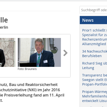
lle
News
erlin
Prior1 schließt 
Spezialist für 
Rechenzentrum
Allianzmitglied
34 Nachwuchskr
Berufsleben
Richard Sieg ü
Leitung
Foto: Brauneis
Foto: Brauneis
Transparenz b
Swegon stellt 
utz, Bau und Reaktorsicherheit
Propan-Portfoli
utzinitiative (NKI) im Jahr 2016
Propan-Wärme
e Preisverleihung fand am 11. April
Mehrfamilienhä
t.
entwickelt Lös