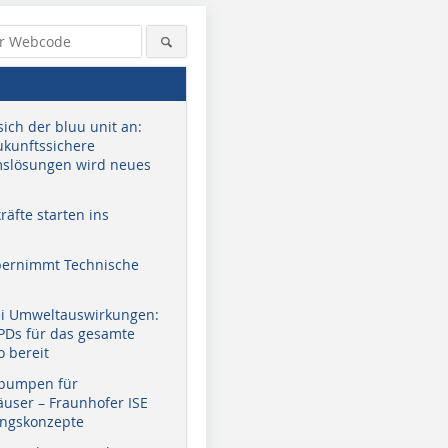
sich der bluu unit an:
zukunftssichere
slösungen wird neues
äfte starten ins
bernimmt Technische
ei Umweltauswirkungen:
EPDs für das gesamte
o bereit
pumpen für
user – Fraunhofer ISE
ungskonzepte