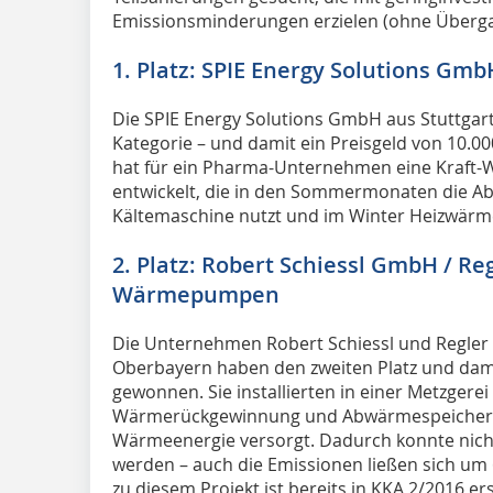
Emissionsminderungen erzielen (ohne Übergan
1. Platz: SPIE Energy Solutions Gmb
Die SPIE Energy Solutions GmbH aus Stuttgart 
Kategorie – und damit ein Preisgeld von 10
hat für ein Pharma-Unternehmen eine Kraft
entwickelt, die in den Sommermonaten die A
Kältemaschine nutzt und im Winter Heizwärme 
2. Platz: Robert Schiessl GmbH / Re
Wärmepumpen
Die Unternehmen Robert Schiessl und Regle
Oberbayern haben den zweiten Platz und dami
gewonnen. Sie installierten in einer Metzgerei
Wärmerückgewinnung und Abwärmespeicherung
Wärmeenergie versorgt. Dadurch konnte nicht
werden – auch die Emissionen ließen sich um 
zu diesem Projekt ist bereits in KKA 2/2016 er