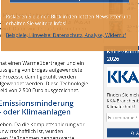
SHK Pro
SHK-H
 München ist eine einzigartige
verdichtung gelungen, bei der Wasser
tab – 
zt wird. Dafür wurde das Unternehmen
Branch
n 5.000 Euro ausgezeichnet.
Kälte-/Klim
2026
g hat einen Wärmeübertrager und ein
rflüssigung von Erdgas aufgewendete
e Prozesse damit gekühlt werden
ufgewendet werden. Diese Technologie
eld von 2.500 Euro ausgezeichnet.
Finden Sie mehr
KKA-Branchenb
 Emissionsminderung
Klimatechnik!
e- oder Klimaanlagen
rieben. Da die Komplettsanierung vor
nwirtschaftlich ist, wurden
A
estiven Maßnahmen nennenswerte