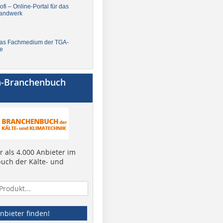
fi – Online-Portal für das
andwerk
Das Fachmedium der TGA-
e
a-Branchenbuch
 als 4.000 Anbieter im
uch der Kälte- und
nbieter finden!