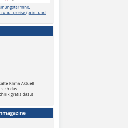
einungstermine,
 und -preise (print und
älte Klima Aktuell
 sich das
chnik gratis dazu!
chmagazine