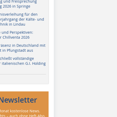
g und Freisprechung
 2026 in Springe
nisverleihung für den
erjahrgang der Kälte- und
hnik in Lindau
e und Perspektiven:
r Chillventa 2026
räsenz in Deutschland mit
 in Pfungstadt aus
hließt vollständige
italienischen G.I. Holding
Newsletter
onat kostenlose News.
ghts – auch ohne Heft-Abo.