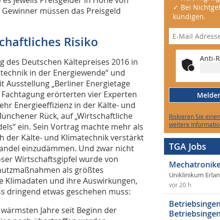
✓ Bei Nichtgef
ie Gewinner müssen das Preisgeld
kündigen.
chaftliches Risiko
Anti-R
ng des Deutschen Kältepreises 2016 in
atechnik in der Energiewende“ und
t Ausstellung „Berliner Energietage
Fachtagung erörterten vier Experten
Melden 
r Energieeffizienz in der Kälte- und
Münchener Rück, auf „Wirtschaftliche
Riskieren Sie eine
weitere Informatio
els“ ein. Sein Vortrag machte mehr als
ich der Kälte- und Klimatechnik verstärkt
TGA Jobs
awandel einzudämmen. Und zwar nicht
er Wirtschaftsgipfel wurde von
Mechatronike
chutzmaßnahmen als größtes
Uniklinikum Erla
Die Klimadaten und ihre Auswirkungen,
vor 20 h
dass dringend etwas geschehen muss:
Betriebsingen
 wärmsten Jahre seit Beginn der
Betriebsingen