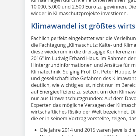
10.000, 5.000 und 2.500 Euro zu gewinnen. D
wieder in Klimaschutzprojekte investieren.
Klimawandel ist größtes wirts
Fachlich perfekt eingebettet war die Verleihu
die Fachtagung „Klimaschutz: Kälte- und Klim
diese wiederum in die dreitägige Konferenz mi
2016“ im Ludwig Erhard Haus. Im Rahmen der 
Hintergrundinformationen und Ansätze für meh
Klimatechnik. So ging Prof. Dr. Peter Höppe, 
und gesellschaftliche Gefahren des Klimawand
deutlich, wie wichtig es ist, nicht nur im Bere
auf Energieeffizienz zu setzen, um den Klim
nur aus Umweltschutzgründen: Auf dem Davos
Experten das mögliche Versagen der Klimas
wirtschaftliches Risiko der Welt bezeichnet. 
die er in seinem Vortrag vorstellte, zeigen, 
Die Jahre 2014 und 2015 waren jeweils die