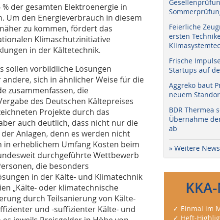
Gesellenprüfun
 % der gesamten Elektroenergie in
Sommerprüfung
h. Um den Energieverbrauch in diesem
Feierliche Zeug
 näher zu kommen, fördert das
ersten Technik
onalen Klimaschutzinitiative
Klimasystemtec
ungen in der Kältetechnik.
Frische Impuls
s sollen vorbildliche Lösungen
Startups auf de
 andere, sich in ähnlicher Weise für die
Aggreko baut P
de zusammenfassen, die
neuem Standort
Vergabe des Deutschen Kältepreises
BDR Thermea sc
ezeichneten Projekte durch das
Übernahme der 
aber auch deutlich, dass nicht nur die
ab
r der Anlagen, denn es werden nicht
h in erheblichem Umfang Kosten beim
» Weitere News
 bundesweit durchgeführte Wettbewerb
Personen, die besonders
ösungen in der Kälte- und Klimatechnik
KKA-
ien „Kälte- oder klimatechnische
rung durch Teilsanierung von Kälte-
fizienter und -suffizienter Kälte- und
✓ Einmal im M
✓ Heft-Highli
es jeweils Preisgelder in Höhe von