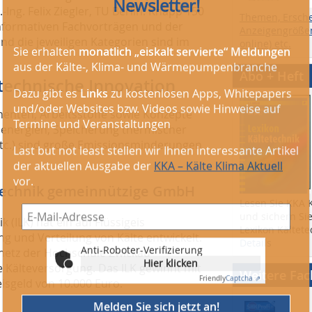
Ing. Felix Ziegler, TU Berlin. Knapp 150
Themen, Ersch
informativen Fachvorträgen und der
Anzeigengrößen
d die jeweiligen Kategorien sind im
online) etc.
Anti-Roboter-Verifizierung
Hier klicken
Abo + Heft
atechnische Innovation
Friendly
Captcha ⇗
enten, Arbeitsstoffe sowie Konzepte
Melden Sie sich jetzt an!
senergien, Speicherung thermischer
etc.) sind große Emissionsminderungen
Riskieren Sie einen Blick in den letzten Newsletter und
erhalten Sie weitere Infos!
ltetechnik gemeinnützige GmbH
Beispiele, Hinweise: Datenschutz, Analyse, Widerruf
Lesen Sie KKA K
und sichern Sie
 (ILK) hat ein auf Flüssigeis
Lexikon Kältete
g und Verteilung von Kälte entwickelt.
Details
rnetz der Hochschule Zwickau
e Kälteversorgung. Das ILK gewinnt mit
Weitere Fa
eisgeld von 10.000 Euro.