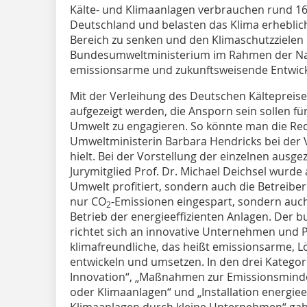
Kälte- und Klimaanlagen verbrauchen rund 16
Deutschland und belasten das Klima erheblic
Bereich zu senken und den Klimaschutzzielen
Bundesumweltministerium im Rahmen der Nati
emissionsarme und zukunftsweisende Entwickl
Mit der Verleihung des Deutschen Kältepreise
aufgezeigt werden, die Ansporn sein sollen für
Umwelt zu engagieren. So könnte man die Re
Umweltministerin Barbara Hendricks bei der 
hielt. Bei der Vorstellung der einzelnen ausg
Jurymitglied Prof. Dr. Michael Deichsel wurde 
Umwelt profitiert, sondern auch die Betreibe
nur CO
-Emissionen eingespart, sondern auc
2
Betrieb der energieeffizienten Anlagen. Der
richtet sich an innovative Unternehmen und 
klimafreundliche, das heißt emissionsarme, L
entwickeln und umsetzen. In den drei Kategor
Innovation“, „Maßnahmen zur Emissionsminde
oder Klimaanlagen“ und „Installation energieef
Klimaanlagen durch kleine Unternehmen“ gab 