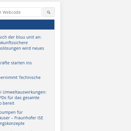
sich der bluu unit an:
zukunftssichere
slösungen wird neues
äfte starten ins
bernimmt Technische
ei Umweltauswirkungen:
EPDs für das gesamte
o bereit
pumpen für
user – Fraunhofer ISE
ungskonzepte