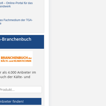
fi – Online-Portal für das
andwerk
Das Fachmedium der TGA-
e
a-Branchenbuch
 als 4.000 Anbieter im
uch der Kälte- und
nbieter finden!