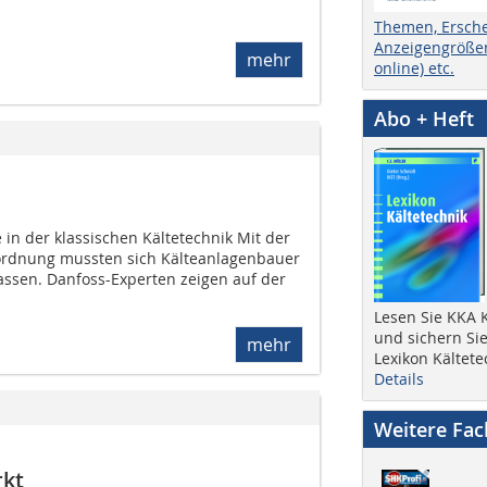
Themen, Ersch
Anzeigengrößen
mehr
online) etc.
Abo + Heft
n der ­klassischen Kältetechnik Mit der
rordnung mussten sich Kälteanlagenbauer
assen. Danfoss-Experten zeigen auf der
Lesen Sie KKA K
und sichern Sie
mehr
Lexikon Kältete
Details
Weitere Fa
kt