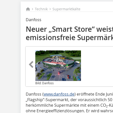
Technik
Supermarktkälte
Danfoss
Neuer „Smart Store“ weis
emissionsfreie Supermär
Bild: Danfoss
Danfoss (
www.danfoss.de
) eröffnete Ende Ju
„Flagship“-Supermarkt, der voraussichtlich 50 
herkömmliche Supermärkte mit einem CO
-K
2
ohne Energieeffizienzlösungen. Er wird wahrsc