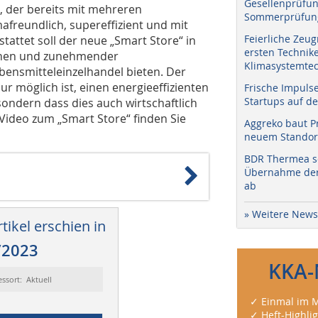
Gesellenprüfun
t, der bereits mit mehreren
Sommerprüfung
mafreundlich, supereffizient und mit
Feierliche Zeug
attet soll der neue „Smart Store“ in
ersten Technik
ionen und zunehmender
Klimasystemtec
ebensmitteleinzelhandel bieten. Der
ur möglich ist, einen energieeffizienten
Frische Impuls
Startups auf de
sondern dass dies auch wirtschaftlich
 Video zum „Smart Store“ finden Sie
Aggreko baut P
neuem Standort
BDR Thermea sc
Übernahme der 
ab
» Weitere News
tikel erschien in
/2023
KKA-
essort: Aktuell
✓ Einmal im M
✓ Heft-Highli