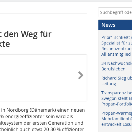
News
t den Weg für
Prior1 schließt 
kte
Spezialist für 
Rechenzentrum
Allianzmitglied
34 Nachwuchskr
Berufsleben
Richard Sieg ü
Leitung
Transparenz b
Swegon stellt 
Propan-Portfoli
ni in Nordborg (Dänemark) einen neuen
Propan-Wärme
% energieeffizienter sein wird als
Mehrfamilienhä
ältesystem der ersten Generation und
entwickelt Lös
heinlich auch etwa 20-30 % effizienter