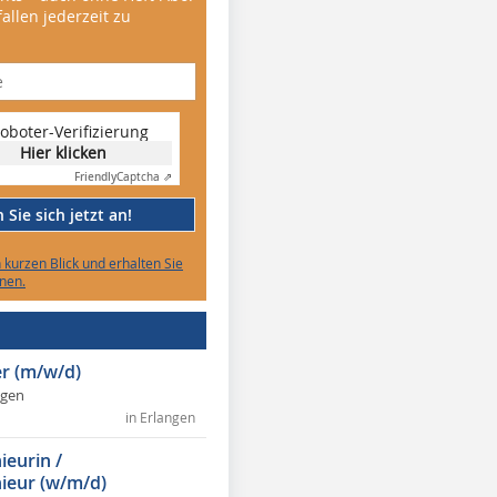
allen jederzeit zu
oboter-Verifizierung
Hier klicken
Friendly
Captcha ⇗
Sie sich jetzt an!
n kurzen Blick und erhalten Sie
nen.
r (m/w/d)
ngen
in Erlangen
ieurin /
ieur (w/m/d)