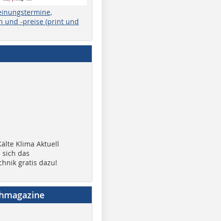
einungstermine,
 und -preise (print und
älte Klima Aktuell
 sich das
chnik gratis dazu!
chmagazine