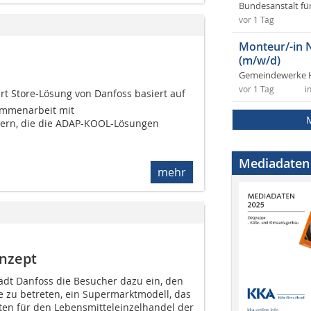
Bundesanstalt fü
vor 1 Tag
Monteur/-in 
(m/w/d)
Gemeindewerke 
vor 1 Tag
i
rt Store-Lösung von Danfoss basiert auf
ammenarbeit mit
ern, die die ADAP-KOOL-Lösungen
Mediadaten
mehr
onzept
ädt Danfoss die Besucher dazu ein, den
 zu betreten, ein Supermarktmodell, das
n für den Lebensmitteleinzelhandel der