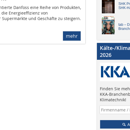
SHK Pro
ntierte Danfoss eine Reihe von Produkten,
SHK-H
 die Energieeffizienz von
r Supermärkte und Geschäfte zu steigern.
tab – 
Branch
mehr
Kälte-/Klim
2026
Finden Sie mehr
KKA-Branchenb
Klimatechnik!
A