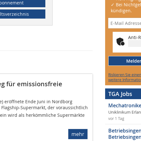
bonnement
✓ Bei Nichtgef
kündigen.
ltsverzeichnis
Anti-R
Melden 
Riskieren Sie eine
weitere Informatio
g für emissionsfreie
TGA Jobs
) eröffnete Ende Juni in Nordborg
Mechatronike
Flagship-Supermarkt, der voraussichtlich
Uniklinikum Erla
 sein wird als herkömmliche Supermärkte
vor 1 Tag
Betriebsingen
mehr
Betriebsingen