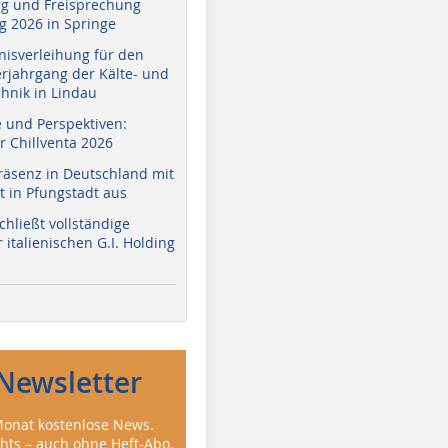
g und Freisprechung
 2026 in Springe
nisverleihung für den
erjahrgang der Kälte- und
hnik in Lindau
e und Perspektiven:
r Chillventa 2026
räsenz in Deutschland mit
 in Pfungstadt aus
hließt vollständige
italienischen G.I. Holding
Newsletter
onat kostenlose News.
ghts – auch ohne Heft-Abo.