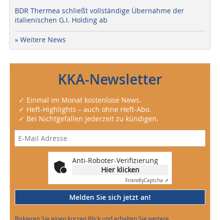
BDR Thermea schließt vollständige Übernahme der
italienischen G.I. Holding ab
» Weitere News
KKA-Newsletter
✓ Einmal im Monat kostenlose News.
✓ Heft-Highlights – auch ohne Heft-Abo.
✓ Bei Nichtgefallen jederzeit zu kündigen.
Anti-Roboter-Verifizierung
Hier klicken
Friendly
Captcha ⇗
Melden Sie sich jetzt an!
Riskieren Sie einen kurzen Blick und erhalten Sie weitere