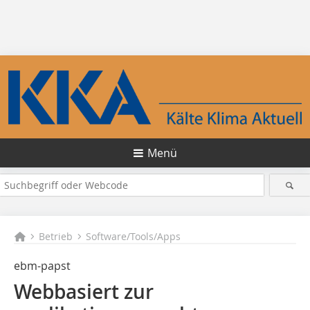
Menü
Betrieb
Software/Tools/Apps
ebm-papst
Webbasiert zur