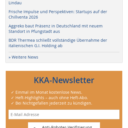
Lindau
Frische Impulse und Perspektiven: Startups auf der
Chillventa 2026
Aggreko baut Präsenz in Deutschland mit neuem
Standort in Pfungstadt aus
BDR Thermea schließt vollständige Übernahme der
italienischen G.I. Holding ab
» Weitere News
KKA-Newsletter
✓ Einmal im Monat kostenlose News.
✓ Heft-Highlights – auch ohne Heft-Abo.
✓ Bei Nichtgefallen jederzeit zu kündigen.
Anti-Roboter-Verifizierung