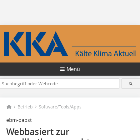
Menü
Betrieb
Software/Tools/Apps
ebm-papst
Webbasiert zur