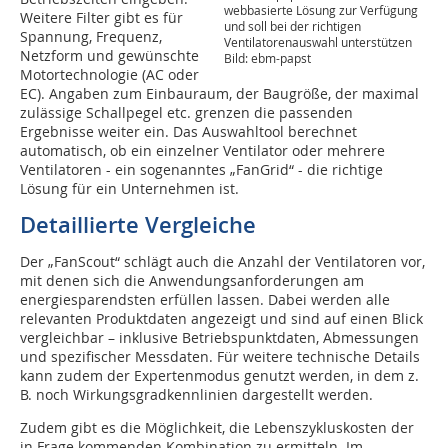
webbasierte Lösung zur Verfügung
Weitere Filter gibt es für
und soll bei der richtigen
Spannung, Frequenz,
Ventilatorenauswahl unterstützen
Netzform und gewünschte
Bild: ebm-papst
Motortechnologie (AC oder
EC). Angaben zum Einbauraum, der Baugröße, der maximal
zulässige Schallpegel etc. grenzen die passenden
Ergebnisse weiter ein. Das Auswahltool berechnet
automatisch, ob ein einzelner Ventilator oder mehrere
Ventilatoren - ein sogenanntes „FanGrid“ - die richtige
Lösung für ein Unternehmen ist.
Detaillierte Vergleiche
Der „FanScout“ schlägt auch die Anzahl der Ventilatoren vor,
mit denen sich die Anwendungsanforderungen am
energiesparendsten erfüllen lassen. Dabei werden alle
relevanten Produktdaten angezeigt und sind auf einen Blick
vergleichbar – inklusive Betriebspunktdaten, Abmessungen
und spezifischer Messdaten. Für weitere technische Details
kann zudem der Expertenmodus genutzt werden, in dem z.
B. noch Wirkungsgradkennlinien dargestellt werden.
Zudem gibt es die Möglichkeit, die Lebenszykluskosten der
in Frage kommenden Kombination zu ermitteln. Im