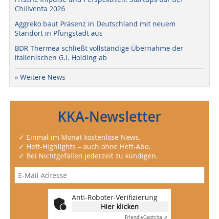
Chillventa 2026
Aggreko baut Präsenz in Deutschland mit neuem
Standort in Pfungstadt aus
BDR Thermea schließt vollständige Übernahme der
italienischen G.I. Holding ab
» Weitere News
KKA-Newsletter
✓ Einmal im Monat kostenlose News.
✓ Heft-Highlights – auch ohne Heft-Abo.
✓ Bei Nichtgefallen jederzeit zu kündigen.
Anti-Roboter-Verifizierung
Hier klicken
Friendly
Captcha ⇗