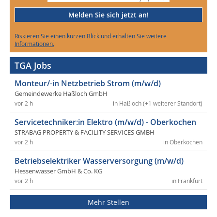
Melden Sie sich jetzt an!
Riskieren Sie einen kurzen Blick und erhalten Sie weitere
Informationen.
TGA Jobs
Monteur/-in Netzbetrieb Strom (m/w/d)
Gemeindewerke Haßloch GmbH
vor 2 h
in Haßloch (+1 weiterer Standort)
Servicetechniker:in Elektro (m/w/d) - Oberkochen
STRABAG PROPERTY & FACILITY SERVICES GMBH
vor 2 h
in Oberkochen
Betriebselektriker Wasserversorgung (m/w/d)
Hessenwasser GmbH & Co. KG
vor 2 h
in Frankfurt
Mehr Stellen