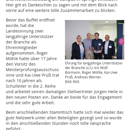
Hier gilt es Dankeschön zu sagen und mit dem Blick nach
vorne auf eine weitere tolle Zusammenarbeit zu blicken.
Bevor das Buffet eröffnet
wurde, hat die
Landesinnung zwei
langjährige Unterstützer
der Branche als
Ehrenmitglieder
aufgenommen. Roger
Möhle hatte über 17 Jahre
Ehrung für langjährige Unterstützer
den Vorsitz des
der Branche (v.l.): Iris Wolf-
Meisterprüfungsausschuss
Bormann, Roger Möhle, Kai-Uwe
inne und Kai-Uwe Prüß trat
Prüß, Andreas Werner.
nach 10 Jahren als
Bild: KNS
Schulleiter in die 2. Reihe
und arbeitet seinen damaligen Stellvertreter Jürgen Heile in
den neuen Posten ein. Danke an beide für das Engagement
und die sehr gute Arbeit.
Beim anschließenden Stammtisch hatte sich mal wieder das
gute Netzwerk unter allen Beteiligten gezeigt und so wurde
in den anschließenden Stunden noch tolle Gespräche
geführt.