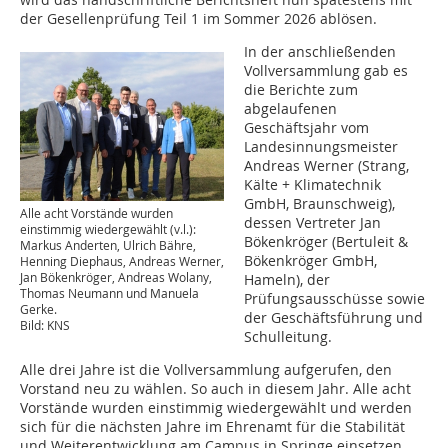
der Gesellenprüfung Teil 1 im Sommer 2026 ablösen.
In der anschließenden
Vollversammlung gab es
die Berichte zum
abgelaufenen
Geschäftsjahr vom
Landesinnungsmeister
Andreas Werner (Strang,
Kälte + Klimatechnik
GmbH, Braunschweig),
Alle acht Vorstände wurden
dessen Vertreter Jan
einstimmig wiedergewählt (v.l.):
Bökenkröger (Bertuleit &
Markus Anderten, Ulrich Bähre,
Bökenkröger GmbH,
Henning Diephaus, Andreas Werner,
Jan Bökenkröger, Andreas Wolany,
Hameln), der
Thomas Neumann und Manuela
Prüfungsausschüsse sowie
Gerke.
der Geschäftsführung und
Bild: KNS
Schulleitung.
Alle drei Jahre ist die Vollversammlung aufgerufen, den
Vorstand neu zu wählen. So auch in diesem Jahr. Alle acht
Vorstände wurden einstimmig wiedergewählt und werden
sich für die nächsten Jahre im Ehrenamt für die Stabilität
und Weiterentwicklung am Campus in Springe einsetzen.