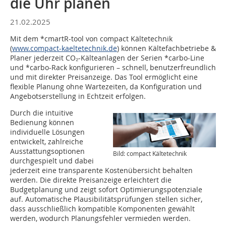
die Uhr planen
21.02.2025
Mit dem *cmartR-tool von compact Kältetechnik
(
www.compact-kaeltetechnik.de
) können Kältefachbetriebe &
Planer jederzeit CO₂-Kälteanlagen der Serien *carbo-Line
und *carbo-Rack konfigurieren – schnell, benutzerfreundlich
und mit direkter Preisanzeige. Das Tool ermöglicht eine
flexible Planung ohne Wartezeiten, da Konfiguration und
Angebotserstellung in Echtzeit erfolgen.
Durch die intuitive
Bedienung können
individuelle Lösungen
entwickelt, zahlreiche
Ausstattungsoptionen
Bild: compact Kältetechnik
durchgespielt und dabei
jederzeit eine transparente Kostenübersicht behalten
werden. Die direkte Preisanzeige erleichtert die
Budgetplanung und zeigt sofort Optimierungspotenziale
auf. Automatische Plausibilitätsprüfungen stellen sicher,
dass ausschließlich kompatible Komponenten gewählt
werden, wodurch Planungsfehler vermieden werden.