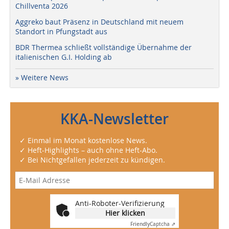
Chillventa 2026
Aggreko baut Präsenz in Deutschland mit neuem
Standort in Pfungstadt aus
BDR Thermea schließt vollständige Übernahme der
italienischen G.I. Holding ab
» Weitere News
KKA-Newsletter
✓ Einmal im Monat kostenlose News.
✓ Heft-Highlights – auch ohne Heft-Abo.
✓ Bei Nichtgefallen jederzeit zu kündigen.
Anti-Roboter-Verifizierung
Hier klicken
Friendly
Captcha ⇗