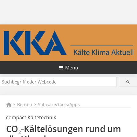
Menü
Betrieb
Software/Tools/Apps
compact Kältetechnik
CO₂-Kältelösungen rund um