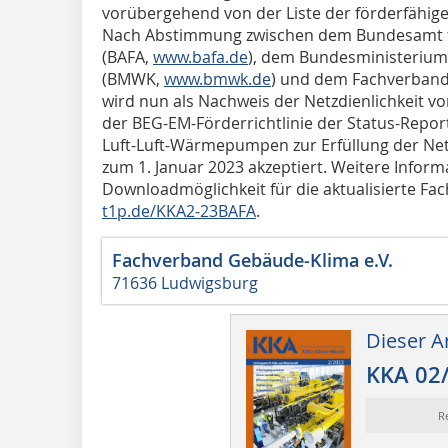
vorübergehend von der Liste der förderfäh
Nach Abstimmung zwischen dem Bundesamt fü
(BAFA,
www.bafa.de
), dem Bundesministerium 
(BMWK,
www.bmwk.de
) und dem Fachverband
wird nun als Nachweis der Netzdienlichkeit 
der BEG-EM-Förderrichtlinie der Status-Repor
Luft-Luft-Wärmepumpen zur Erfüllung der Net
zum 1. Januar 2023 akzeptiert. Weitere Inform
Downloadmöglichkeit für die aktualisierte F
t1p.de/KKA2-23BAFA
.
Fachverband Gebäude-Klima e.V.
71636 Ludwigsburg
Dieser Ar
KKA 02
R