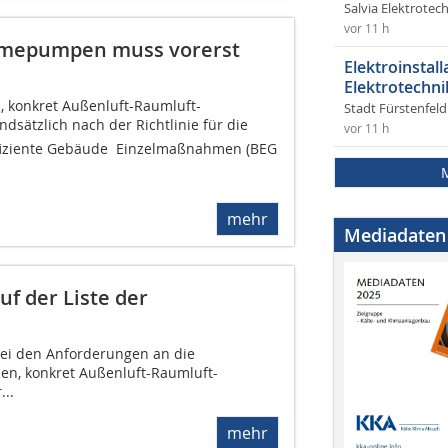
Salvia Elektrote
vor 11 h
ärmepumpen muss vorerst
Elektroinstal
Elektrotechni
 konkret Außenluft-Raumluft-
Stadt Fürstenfel
ätzlich nach der Richtlinie für die
vor 11 h
fiziente Gebäude  Einzelmaßnahmen (BEG
mehr
Mediadaten
f der Liste der
ei den Anforderungen an die
en, konkret Außenluft-Raumluft-
..
mehr