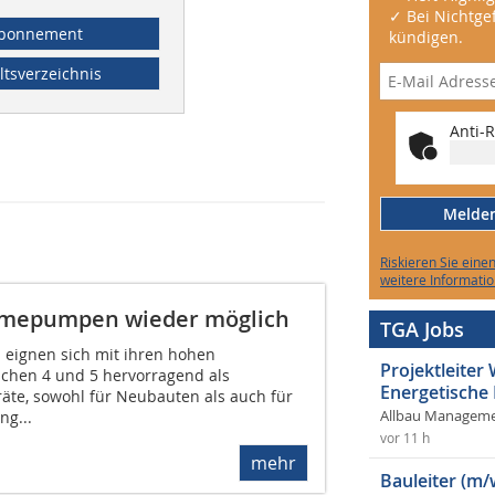
✓ Bei Nichtgef
bonnement
kündigen.
ltsverzeichnis
Anti-R
Melden 
Riskieren Sie eine
weitere Informatio
ärmepumpen wieder möglich
TGA Jobs
eignen sich mit ihren hohen
Projektleite
schen 4 und 5 hervorragend als
Energetische
räte, sowohl für Neubauten als auch für
ng...
Allbau Manageme
vor 11 h
mehr
Bauleiter (m/