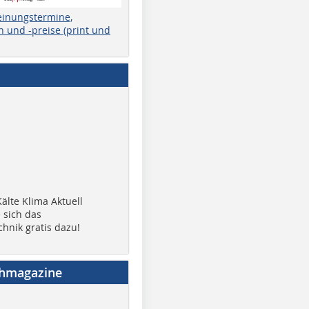
einungstermine,
 und -preise (print und
älte Klima Aktuell
 sich das
chnik gratis dazu!
chmagazine