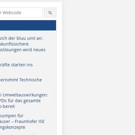
sich der bluu unit an:
zukunftssichere
slösungen wird neues
äfte starten ins
bernimmt Technische
ei Umweltauswirkungen:
EPDs für das gesamte
o bereit
pumpen für
user – Fraunhofer ISE
ungskonzepte