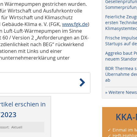
Gesellenprüfun
igen Wärmepumpen gestrichen wurden.
Sommerprüfung
r Wirtschaft und Ausfuhrkontrolle
Feierliche Zeug
für Wirtschaft und Klimaschutz
ersten Technik
 Gebäude-Klima e. V. (FGK,
www.fgk.de
)
Klimasystemtec
von Luft-Luft-Wärmepumpen im Sinne
t 60 / Version 2 „Anforderungen an DX-
Frische Impuls
Startups auf de
zdienlichkeit nach BEG“ rückwirkend
ationen mit Links und einer
Aggreko baut P
achunternehmererklärung unter
neuem Standort
BDR Thermea sc
Übernahme der 
ab
» Weitere News
tikel erschien in
/2023
KKA-
essort: Aktuell
✓ Einmal im M
✓ Heft-Highli