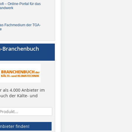
fi – Online-Portal für das
andwerk
Das Fachmedium der TGA-
e
a-Branchenbuch
 als 4.000 Anbieter im
uch der Kälte- und
nbieter finden!