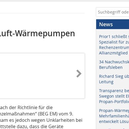
News
t-Luft-Wärmepumpen
Prior1 schließt 
Spezialist für 
Rechenzentrum
Allianzmitglied
34 Nachwuchskr
Berufsleben
Richard Sieg ü
Leitung
Transparenz b
Swegon stellt 
Propan-Portfoli
h der Richtlinie für die
Propan-Wärme
Einzelmaßnahmen“ (BEG EM) vom 9.
Mehrfamilienhä
kam es jedoch wegen Unklarheiten bei
entwickelt Lös
tstelle dazu, dass die Geräte