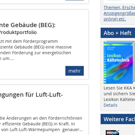
Themen, Ersch
Anzeigengrößen
online) etc.
nte Gebäude (BEG):
Produktportfolio
Abo + Heft
tzt mit dem Förderprogramm
iziente Gebäude (BEG) eine massive
enden Förderung zur energetischen
 um....
mehr
Lesen Sie KKA K
gungen für Luft-Luft-
und sichern Sie
Lexikon Kältete
Details
 die Änderungen an den Förderrichtlinien
Weitere Fa
effiziente Gebäude (BEG) in Kraft. In
 von Luft-Luft-Wärmepumpen  genauer...