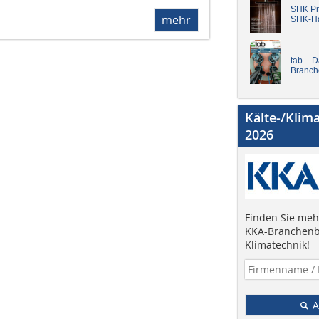
SHK Pro
mehr
SHK-H
tab – 
Branch
Kälte-/Klim
2026
Finden Sie mehr
KKA-Branchenb
Klimatechnik!
A