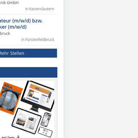
chnik GmbH
in Kaiserslautern
lateur (m/w/d) bzw.
ker (m/w/d)
dbruck
in Fürstenfeldbruck
Mehr Stellen