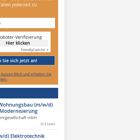
allen jederzeit zu
oboter-Verifizierung
Hier klicken
Friendly
Captcha ⇗
Sie sich jetzt an!
n kurzen Blick und erhalten Sie
nen.
r Wohnungsbau (m/w/d)
 Modernisierung
ntgesellschaft mbH
in Essen
w/d) Elektrotechnik