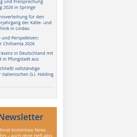
g und Freisprechung
 2026 in Springe
nisverleihung für den
erjahrgang der Kälte- und
hnik in Lindau
e und Perspektiven:
r Chillventa 2026
räsenz in Deutschland mit
 in Pfungstadt aus
hließt vollständige
italienischen G.I. Holding
Newsletter
onat kostenlose News.
ghts – auch ohne Heft-Abo.