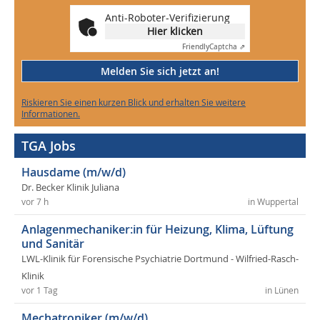
Anti-Roboter-Verifizierung
Hier klicken
Friendly
Captcha ⇗
Melden Sie sich jetzt an!
Riskieren Sie einen kurzen Blick und erhalten Sie weitere
Informationen.
TGA Jobs
Hausdame (m/w/d)
Dr. Becker Klinik Juliana
vor 7 h
in Wuppertal
Anlagenmechaniker:in für Heizung, Klima, Lüftung
und Sanitär
LWL-Klinik für Forensische Psychiatrie Dortmund - Wilfried-Rasch-
Klinik
vor 1 Tag
in Lünen
Mechatroniker (m/w/d)