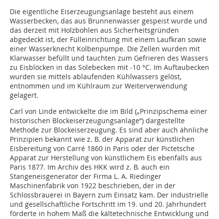
Die eigentliche Eiserzeugungsanlage besteht aus einem
Wasserbecken, das aus Brunnenwasser gespeist wurde und
das derzeit mit Holzbohlen aus Sicherheitsgründen
abgedeckt ist, der Fülleinrichtung mit einem Laufkran sowie
einer Wasserknecht Kolbenpumpe. Die Zellen wurden mit
Klarwasser befüllt und tauchten zum Gefrieren des Wassers
zu Eisblöcken in das Solebecken mit -10 °C. Im Auftaubecken
wurden sie mittels ablaufenden Kühlwassers gelöst,
entnommen und im Kühlraum zur Weiterverwendung
gelagert.
Carl von Linde entwickelte die im Bild („Prinzipschema einer
historischen Blockeiserzeugungsanlage“) dargestellte
Methode zur Blockeiserzeugung. Es sind aber auch ähnliche
Prinzipien bekannt wie z. B. der Apparat zur künstlichen
Eisbereitung von Carré 1860 in Paris oder der Pictetsche
Apparat zur Herstellung von künstlichem Eis ebenfalls aus
Paris 1877. Im Archiv des HKK wird z. B. auch ein
Stangeneisgenerator der Firma L. A. Riedinger
Maschinenfabrik von 1922 beschrieben, der in der
Schlossbrauerei in Bayern zum Einsatz kam. Der industrielle
und gesellschaftliche Fortschritt im 19. und 20. Jahrhundert
förderte in hohem Maß die kältetechnische Entwicklung und