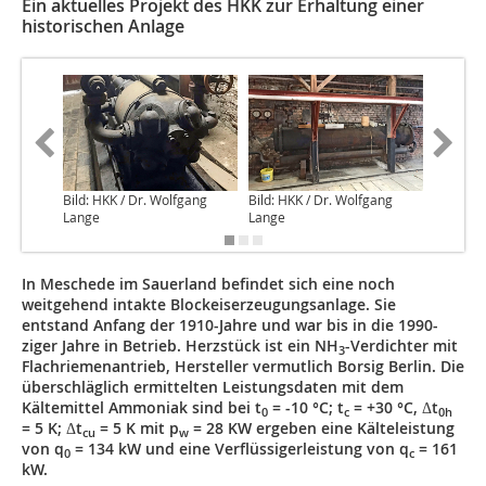
Ein aktuelles Projekt des HKK zur Erhaltung einer
historischen Anlage
Bild: HKK / Dr. Wolfgang
Bild: HKK / Dr. Wolfgang
Bild: HK
Lange
Lange
Lange
In Meschede im Sauerland befindet sich eine noch
weitgehend intakte Blockeiserzeugungsanlage. Sie
entstand Anfang der 1910-Jahre und war bis in die 1990-
ziger Jahre in Betrieb. Herzstück ist ein NH
-Verdichter mit
3
Flachriemenantrieb, Hersteller vermutlich Borsig Berlin. Die
überschläglich ermittelten Leistungsdaten mit dem
Kältemittel Ammoniak sind bei t
= -10 °C; t
= +30 °C, Δt
0
c
0h
= 5 K; Δt
= 5 K mit p
= 28 KW ergeben eine Kälteleistung
cu
w
von q
= 134 kW und eine Verflüssigerleistung von q
= 161
0
c
kW.