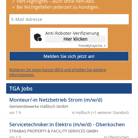
✓ Heft-Highlights – auch ohne Heft-Abo.
✓ Bei Nichtgefallen jederzeit zu kündigen.
Anti-Roboter-Verifizierung
Hier klicken
Friendly
Captcha ⇗
Melden Sie sich jetzt an!
Riskieren Sie einen kurzen Blick und erhalten Sie weitere
Informationen.
TGA Jobs
Monteur/-in Netzbetrieb Strom (m/w/d)
Gemeindewerke Haßloch GmbH
vor 1 h
in Haßloch (+1 weiterer Standort)
Servicetechniker:in Elektro (m/w/d) - Oberkochen
STRABAG PROPERTY & FACILITY SERVICES GMBH
vor 1 h
in Oberkochen