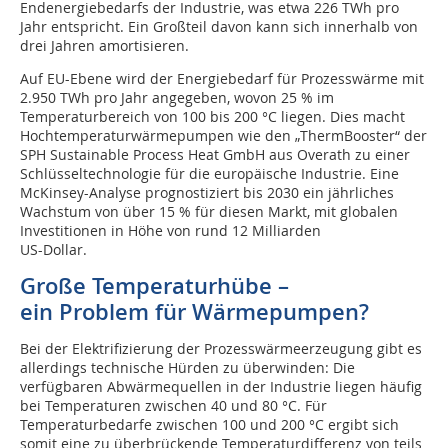
Endenergiebedarfs der Industrie, was etwa 226 TWh pro
Jahr entspricht. Ein Großteil davon kann sich innerhalb von
drei Jahren amortisieren.
Auf EU-Ebene wird der Energiebedarf für Prozesswärme mit
2.950 TWh pro Jahr angegeben, wovon 25 % im
Temperaturbereich von 100 bis 200 °C liegen. Dies macht
Hochtemperaturwärmepumpen wie den „ThermBooster“ der
SPH Sustainable Process Heat GmbH aus Overath zu einer
Schlüsseltechnologie für die europäische Industrie. Eine
McKinsey-Analyse prognostiziert bis 2030 ein jährliches
Wachstum von über 15 % für diesen Markt, mit globalen
Investitionen in Höhe von rund 12 Milliarden
US-Dollar.
Große Temperaturhübe –
ein Problem für Wärmepumpen?
Bei der Elektrifizierung der Prozesswärmeerzeugung gibt es
allerdings technische Hürden zu überwinden: Die
verfügbaren Abwärmequellen in der Industrie liegen häufig
bei Temperaturen zwischen 40 und 80 °C. Für
Temperaturbedarfe zwischen 100 und 200 °C ergibt sich
somit eine zu überbrückende Temperaturdifferenz von teils