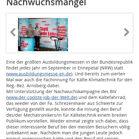
Nachwuchsmangel
Eine der größten Ausbildungsmessen in der Bundesrepublik
findet jedes Jahr im September in Ennepetal (NRW) statt
(
www.ausbildungsmesse-en.de
)
. Und bereits zum vierten
Mal war auch die Fachinnung für Kälte-Klimatechnik für den
Reg.-Bez. Arnsberg dabei.
Mit Unterstützung der Nachwuchskampagne des BIV
(
www.der-coolste-Job-der-Welt.de
) und dem Kältefahrrad,
das wieder von der Fa. Schrezenmaier aus Schwerte zur
Verfügung gestellt wurde, konnte die Innung den Beruf
des/der Mechatronikers/in für Kältetechnik einem breiten
Publikum vorstellen. Wieder einmal zeigte sich dabei, dass
dieser interessante Beruf bei den meisten Besuchern völlig
unbekannt war. Nachdem man die jungen Leute jedoch
einmal angesprochen hatte und den Beruf mit seinen