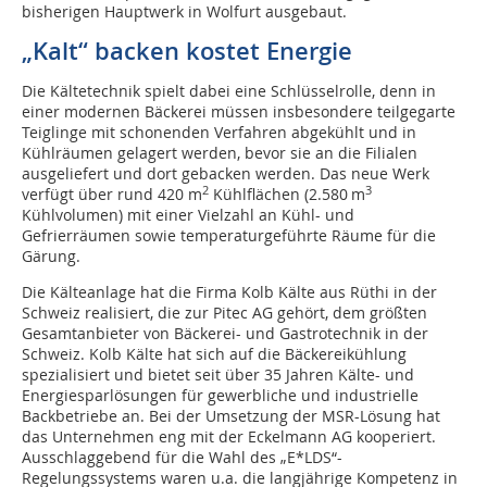
bisherigen Hauptwerk in Wolfurt ausgebaut.
„Kalt“ backen kostet Energie
Die Kältetechnik spielt dabei eine Schlüsselrolle, denn in
einer modernen Bäckerei müssen insbesondere teilgegarte
Teiglinge mit schonenden Verfahren abgekühlt und in
Kühlräumen gelagert werden, bevor sie an die Filialen
ausgeliefert und dort gebacken werden. Das neue Werk
2
3
verfügt über rund 420 m
Kühlflächen (2.580 m
Kühlvolumen) mit einer Vielzahl an Kühl- und
Gefrierräumen sowie temperaturgeführte Räume für die
Gärung.
Die Kälteanlage hat die Firma Kolb Kälte aus Rüthi in der
Schweiz realisiert, die zur Pitec AG gehört, dem größten
Gesamtanbieter von Bäckerei- und Gastrotechnik in der
Schweiz. Kolb Kälte hat sich auf die Bäckereikühlung
spezialisiert und bietet seit über 35 Jahren Kälte- und
Energiesparlösungen für gewerbliche und industrielle
Backbetriebe an. Bei der Umsetzung der MSR-Lösung hat
das Unternehmen eng mit der Eckelmann AG kooperiert.
Ausschlaggebend für die Wahl des „E*LDS“-
Regelungssystems waren u.a. die langjährige Kompetenz in