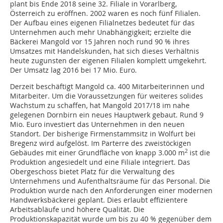
plant bis Ende 2018 seine 32. Filiale in Vorarlberg,
Österreich zu eröffnen. 2002 waren es noch fünf Filialen.
Der Aufbau eines eigenen Filialnetzes bedeutet für das
Unternehmen auch mehr Unabhängigkeit; erzielte die
Bäckerei Mangold vor 15 Jahren noch rund 90 % ihres
Umsatzes mit Handelskunden, hat sich dieses Verhältnis
heute zugunsten der eigenen Filialen komplett umgekehrt.
Der Umsatz lag 2016 bei 17 Mio. Euro.
Derzeit beschäftigt Mangold ca. 400 Mitarbeiterinnen und
Mitarbeiter. Um die Voraussetzungen für weiteres solides
Wachstum zu schaffen, hat Mangold 2017/18 im nahe
gelegenen Dornbirn ein neues Hauptwerk gebaut. Rund 9
Mio. Euro investiert das Unternehmen in den neuen
Standort. Der bisherige Firmenstammsitz in Wolfurt bei
Bregenz wird aufgelöst. Im Parterre des zweistöckigen
2
Gebäudes mit einer Grundfläche von knapp 3.000 m
ist die
Produktion angesiedelt und eine Filiale integriert. Das
Obergeschoss bietet Platz für die Verwaltung des
Unternehmens und Aufenthaltsräume für das Personal. Die
Produktion wurde nach den Anforderungen einer modernen
Handwerksbäckerei geplant. Dies erlaubt effizientere
Arbeitsabläufe und höhere Qualität. Die
Produktionskapazität wurde um bis zu 40 % gegenüber dem