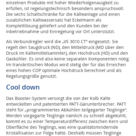
einzelnen Produkte mit hoher Wiederholgenauigkeit zu
erfüllen, ist regelungstechnisch besonders anspruchsvoll.
Die sechs Schaltschränke für die Kälteanlage und einen
zusätzlichen Kaltwassersatz hat Eckelmann als
Komplettlösung geliefert und den Kunden bei der
Inbetriebnahme und Einregelung vor Ort unterstützt.
Als Verbundregler wird die „VS 3010 CT“ eingesetzt. Sie
regelt den Saugdruck (ND), den Mitteldruck (MD über den
Druck im Kältemittelsammler), den Hochdruck (HD) und den
Gaskühler. Es sind also keine separaten Komponenten nötig.
Im transkritischen Modus wird stetig der für das Erreichen
eines hohen COP optimale Hochdruck berechnet und als
Regelungsgröße genutzt.
Cool down
Das Booster-System versorgt die von der Kolb Kälte
entwickelten und patentierten PATT-Gärunterbrecher. PATT
steht für „programmiertes Abkühlen teilgegarter Teiglinge“.
Werden vorgegarte Teiglinge nämlich zu schnell abgekühlt,
kommt es zu einer Temperaturdifferenz zwischen Kern und
Oberfläche des Teiglings, was eine qualitätsmindernde
Kristallisation zur Folge hätte. Deshalb müssen Teiglinge