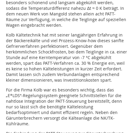
besonders schonend und langsam abgekühlt werden,
sodass die Temperaturdifferenz nahezu Δt ≈ 0 K beträgt. In
dem neuen Werk von Mangold stehen allein acht PATT-
Räume zur Verfügung, in welche die Teiglinge auf speziellen
Wagen eingebracht werden.
Kolb Kältetechnik hat mit seiner langjährigen Erfahrung in
der Bäckereikälte und viel Prozess-Know-how dieses sanfte
Gefrierverfahren perfektioniert. Gegenüber dem
herkömmlichen Schockfrosten, bei dem Teiglinge in ca. einer
Stunde auf eine Kerntemperatur von -7 °C abgekühlt
werden, spart das PATT-Verfahren ca. 30 % Energie ein, weil
es keine so hohen Kälteleistungen in kurzer Zeit erfordert.
Damit lassen sich zudem Verbundanlagen entsprechend
kleiner dimensionieren, was Investitionskosten spart.
Für die Firma Kolb war es besonders wichtig, dass das
„E*LDS“-Regelungssystem geeignete Schnittstellen für die
nahtlose Integration der PATT-Steuerung bereitstellt, denn
nur so lässt sich die benötigte Kälteleistung
bedarfsoptimiert und damit effizient regeln. Neben den
Gärunterbrechern versorgt die Kälteanlage die NK/TK-
Kühlräume.