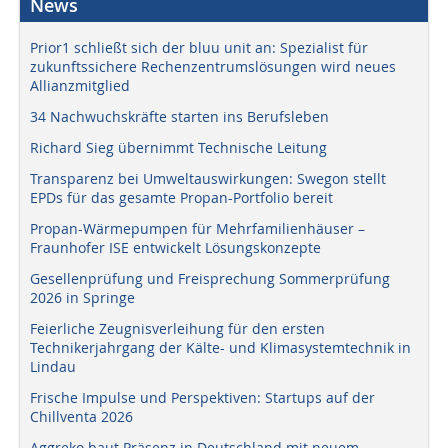
News
Prior1 schließt sich der bluu unit an: Spezialist für
zukunftssichere Rechenzentrumslösungen wird neues
Allianzmitglied
34 Nachwuchskräfte starten ins Berufsleben
Richard Sieg übernimmt Technische Leitung
Transparenz bei Umweltauswirkungen: Swegon stellt
EPDs für das gesamte Propan-Portfolio bereit
Propan-Wärmepumpen für Mehrfamilienhäuser –
Fraunhofer ISE entwickelt Lösungskonzepte
Gesellenprüfung und Freisprechung Sommerprüfung
2026 in Springe
Feierliche Zeugnisverleihung für den ersten
Technikerjahrgang der Kälte- und Klimasystemtechnik in
Lindau
Frische Impulse und Perspektiven: Startups auf der
Chillventa 2026
Aggreko baut Präsenz in Deutschland mit neuem