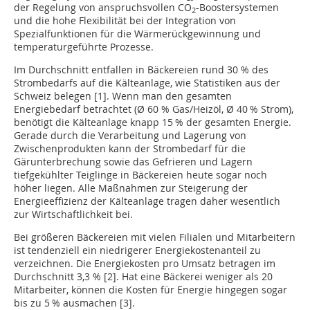
der Regelung von anspruchsvollen CO
-Boostersystemen
2
und die hohe Flexibilität bei der Integration von
Spezialfunktionen für die Wärmerückgewinnung und
temperaturgeführte Prozesse.
Im Durchschnitt entfallen in Bäckereien rund 30 % des
Strombedarfs auf die Kälteanlage, wie Statistiken aus der
Schweiz belegen [1]. Wenn man den gesamten
Energiebedarf betrachtet (Ø 60 % Gas/Heizöl, Ø 40 % Strom),
benötigt die Kälteanlage knapp 15 % der gesamten Energie.
Gerade durch die Verarbeitung und Lagerung von
Zwischenprodukten kann der Strombedarf für die
Gärunterbrechung sowie das Gefrieren und Lagern
tiefgekühlter Teiglinge in Bäckereien heute sogar noch
höher liegen. Alle Maßnahmen zur Steigerung der
Energieeffizienz der Kälteanlage tragen daher wesentlich
zur Wirtschaftlichkeit bei.
Bei größeren Bäckereien mit vielen Filialen und Mitarbeitern
ist tendenziell ein niedrigerer Energiekostenanteil zu
verzeichnen. Die Energiekosten pro Umsatz betragen im
Durchschnitt 3,3 % [2]. Hat eine Bäckerei weniger als 20
Mitarbeiter, können die Kosten für Energie hingegen sogar
bis zu 5 % ausmachen [3].