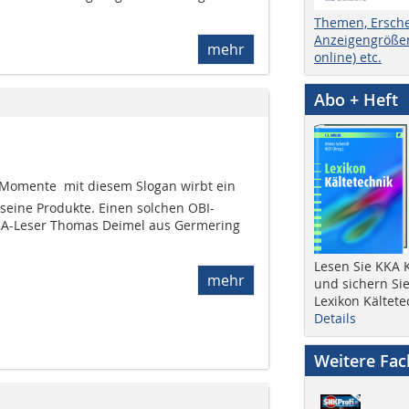
Themen, Ersch
Anzeigengrößen
mehr
online) etc.
Abo + Heft
-Momente  mit diesem Slogan wirbt ein
seine Produkte. Einen solchen OBI-
A-Leser Thomas Deimel aus Germering
Lesen Sie KKA K
mehr
und sichern Sie
Lexikon Kältete
Details
Weitere Fa