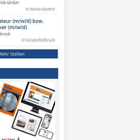
chnik GmbH
in Kaiserslautern
lateur (m/w/d) bzw.
ker (m/w/d)
dbruck
in Fürstenfeldbruck
Mehr Stellen