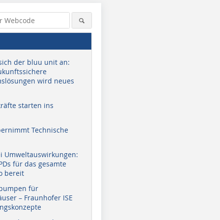
sich der bluu unit an:
zukunftssichere
slösungen wird neues
äfte starten ins
bernimmt Technische
ei Umweltauswirkungen:
EPDs für das gesamte
o bereit
pumpen für
user – Fraunhofer ISE
ungskonzepte