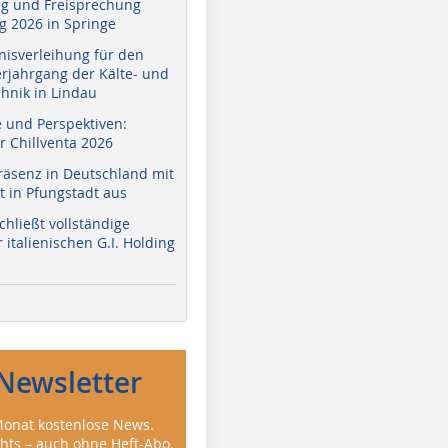
g und Freisprechung
 2026 in Springe
nisverleihung für den
erjahrgang der Kälte- und
hnik in Lindau
e und Perspektiven:
r Chillventa 2026
räsenz in Deutschland mit
 in Pfungstadt aus
hließt vollständige
italienischen G.I. Holding
Newsletter
onat kostenlose News.
ghts – auch ohne Heft-Abo.