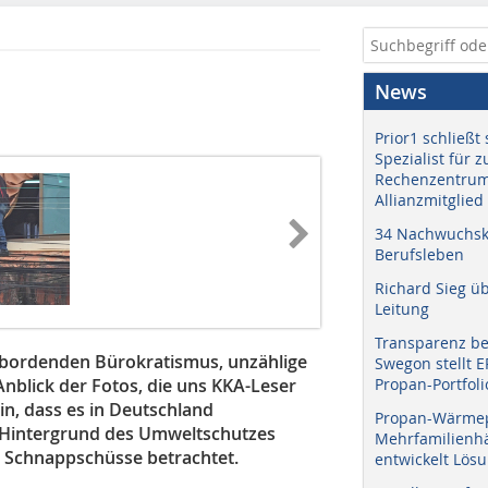
News
Prior1 schließt 
Spezialist für 
Rechenzentrum
Allianzmitglied
34 Nachwuchskr
Berufsleben
Richard Sieg ü
Leitung
Transparenz b
rbordenden Bürokratismus, unzählige
Swegon stellt 
nblick der Fotos, die uns KKA-Leser
Propan-Portfoli
in, dass es in Deutschland
Propan-Wärme
m Hintergrund des Umweltschutzes
Mehrfamilienhä
e Schnappschüsse betrachtet.
entwickelt Lös