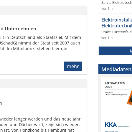
Salvia Elektrote
vor 1 h
Elektroinstal
o
Elektrotechni
und Unternehmen
Stadt Fürstenfel
lt in Deutschland als Staatsziel. Mit dem
vor 1 h
SchadG) nimmt der Staat seit 2007 auch
ht. Im Mittelpunkt stehen hier die
mehr
Mediadaten
n
wieder länger werden und das neue Jahr
aden und Dächer wirft, zeigt sich wieder,
hen ist. Von Hongkong bis Hamburg hat