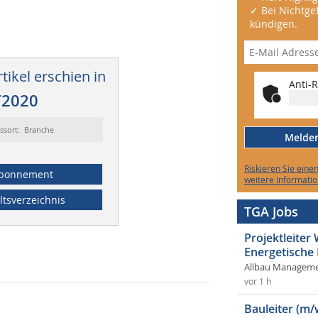
✓ Bei Nichtgef
kündigen.
tikel erschien in
Anti-R
/2020
ssort: Branche
Melden 
Riskieren Sie eine
bonnement
weitere Informatio
ltsverzeichnis
TGA Jobs
Projektleite
Energetische
Allbau Manageme
vor 1 h
Bauleiter (m/