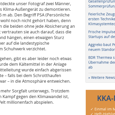
Gesellenprüfun
entdeckte unser Fotograf zwei Männer,
Sommerprüfung
tes Klima-Außengerät zu demontieren.
Feierliche Zeug
 6 m ab. Den Begriff PSA (Persönliche
ersten Technik
 wohl noch nicht gehört haben, denn
Klimasystemtec
en die beiden ohne jede Absicherung an
 vertrauten sie auch darauf, dass die
Frische Impuls
Startups auf de
wand hängen, einen etwaigen Sturz
r auf die landestypische
Aggreko baut P
m Schuhwerk verzichtet.
neuem Standort
BDR Thermea sc
gehen, gibt es aber leider noch etwas
Übernahme der 
rde dem Kältemittel in der Anlage
ab
ttelleitung wurde einfach abgerissen
e – falls bei dem Schrotthaufen
» Weitere News
war – in die Atmosphäre entweichen.
t mehr Sorgfalt unterwegs. Trotzdem
KKA-
en Kampf gegen den Klimawandel ist,
elt millionenfach abspielen.
✓ Einmal im M
✓ Heft-Highli