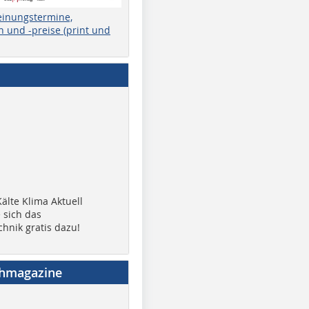
einungstermine,
 und -preise (print und
älte Klima Aktuell
 sich das
chnik gratis dazu!
chmagazine