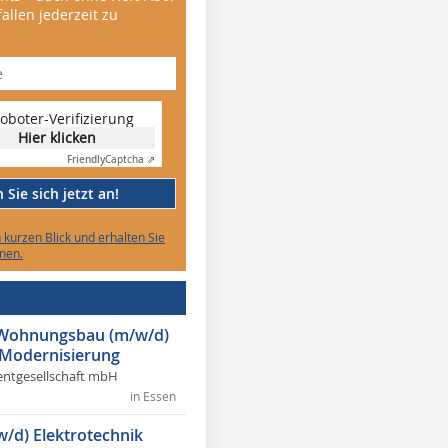
allen jederzeit zu
oboter-Verifizierung
Hier klicken
Friendly
Captcha ⇗
Sie sich jetzt an!
n kurzen Blick und erhalten Sie
nen.
r Wohnungsbau (m/w/d)
 Modernisierung
ntgesellschaft mbH
in Essen
w/d) Elektrotechnik