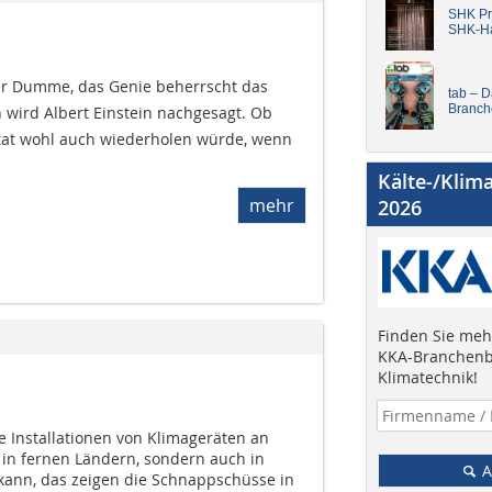
SHK Pro
SHK-H
er Dumme, das Genie beherrscht das
tab – 
Branch
 wird Albert Einstein nachgesagt. Ob
Zitat wohl auch wiederholen würde, wenn
Kälte-/Klim
mehr
2026
Finden Sie mehr
KKA-Branchenb
Klimatechnik!
 Installationen von Klimageräten an
in fernen Ländern, sondern auch in
A
kann, das zeigen die Schnappschüsse in