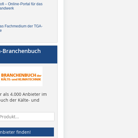
fi – Online-Portal für das
andwerk
Das Fachmedium der TGA-
e
a-Branchenbuch
 als 4.000 Anbieter im
uch der Kälte- und
nbieter finden!