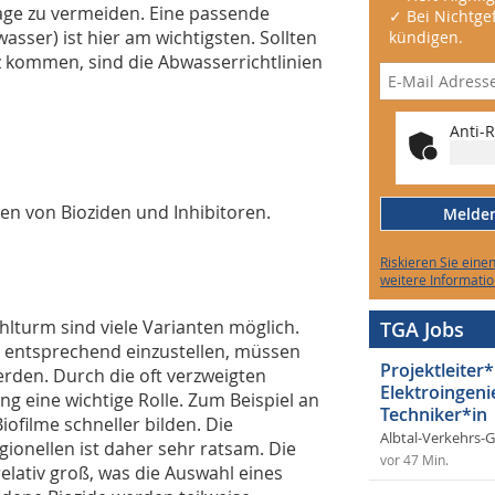
lage zu vermeiden. Eine passende
✓ Bei Nichtgef
wasser) ist hier am wichtigsten. Sollten
kündigen.
kommen, sind die Abwasserrichtlinien
Anti-R
n von Bioziden und Inhibitoren.
Melden 
Riskieren Sie eine
weitere Informatio
hlturm sind viele Varianten möglich.
TGA Jobs
 entsprechend einzustellen, müssen
Projektleiter*
rden. Durch die oft verzweigten
Elektroingeni
g eine wichtige Rolle. Zum Beispiel an
Techniker*in
ofilme schneller bilden. Die
Albtal-Verkehrs-
ionellen ist daher sehr ratsam. Die
vor 47 Min.
elativ groß, was die Auswahl eines