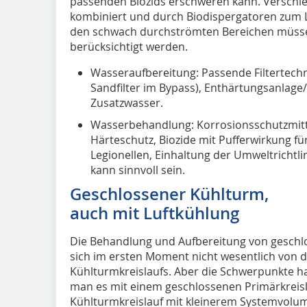
passenden Biozids erschweren kann. Verschie
kombiniert und durch Biodispergatoren zum 
den schwach durchströmten Bereichen müssen
berücksichtigt werden.
Wasseraufbereitung: Passende Filtertechn
Sandfilter im Bypass), Enthärtungsanlage/
Zusatzwasser.
Wasserbehandlung: Korrosionsschutzmittel
Härteschutz, Biozide mit Pufferwirkung fü
Legionellen, Einhaltung der Umweltrichtli
kann sinnvoll sein.
Geschlossener Kühlturm,
auch mit Luftkühlung
Die Behandlung und Aufbereitung von gesch
sich im ersten Moment nicht wesentlich von 
Kühlturmkreislaufs. Aber die Schwerpunkte h
man es mit einem geschlossenen Primärkreisl
Kühlturmkreislauf mit kleinerem Systemvolu