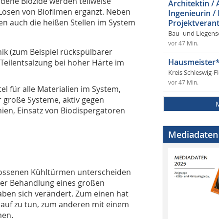
dene Biozide werden teilweise
Architektin / 
Lösen von Biofilmen ergänzt. Neben
Ingenieurin /
 auch die heißen Stellen im System
Projektverant
Bau- und Liegens
vor 47 Min.
ik (zum Beispiel rückspülbarer
Hausmeister*
Teilentsalzung bei hoher Härte im
Kreis Schleswig-F
vor 47 Min.
 für alle Materialien im System,
r große Systeme, aktiv gegen
nien, Einsatz von Biodispergatoren
Mediadaten
lossenen Kühltürmen unterscheiden
der Behandlung eines großen
aben sich verändert. Zum einen hat
auf zu tun, zum anderen mit einem
men.