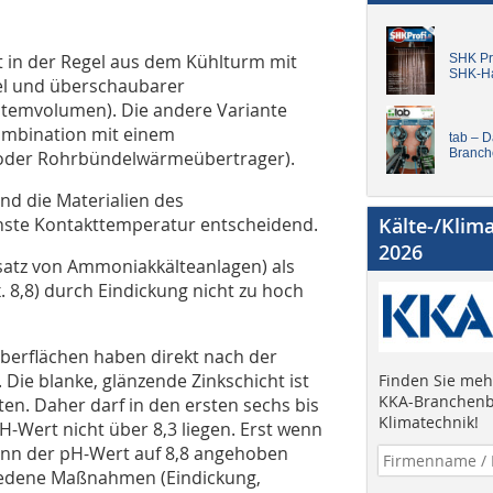
t in der Regel aus dem Kühlturm mit
SHK Pro
SHK-H
l und überschaubarer
stemvolumen). Die andere Variante
ombination mit einem
tab – 
Branch
oder Rohrbündelwärmeübertrager).
nd die Materialien des
hste Kontakttemperatur entscheidend.
Kälte-/Klim
2026
nsatz von Ammoniakkälteanlagen) als
 8,8) durch Eindickung nicht zu hoch
Oberflächen haben direkt nach der
 Die blanke, glänzende Zinkschicht ist
Finden Sie mehr
KKA-Branchenb
n. Daher darf in den ersten sechs bis
Klimatechnik!
-Wert nicht über 8,3 liegen. Erst wenn
 kann der pH-Wert auf 8,8 angehoben
hiedene Maßnahmen (Eindickung,