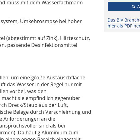
 und muss mit dem Wasserfachmann
A
Das BIV Branc
issystem, Umkehrosmose bei hoher
hier als PDF he
l (abgestimmt auf Zink), Härteschutz,
n, passende Desinfektionsmittel
ellen, um eine große Austauschfläche
uft das Wasser in der Regel nur mit
len vorbei, was den
es macht sie empfindlich gegenüber
ch Dreck/Staub aus der Luft,
gische Beläge durch Verschleimung und
ie Anforderungen an die
nspruchsvoller sind als bei
ürmen). Da häufig Aluminium zum
in einem engen Bereich eingestellt