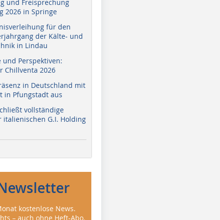
g und Freisprechung
 2026 in Springe
nisverleihung für den
erjahrgang der Kälte- und
hnik in Lindau
e und Perspektiven:
r Chillventa 2026
räsenz in Deutschland mit
 in Pfungstadt aus
hließt vollständige
italienischen G.I. Holding
Newsletter
onat kostenlose News.
ghts – auch ohne Heft-Abo.