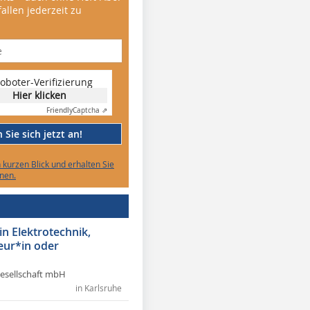
allen jederzeit zu
oboter-Verifizierung
Hier klicken
Friendly
Captcha ⇗
Sie sich jetzt an!
n kurzen Blick und erhalten Sie
nen.
in Elektrotechnik,
eur*in oder
Gesellschaft mbH
in Karlsruhe