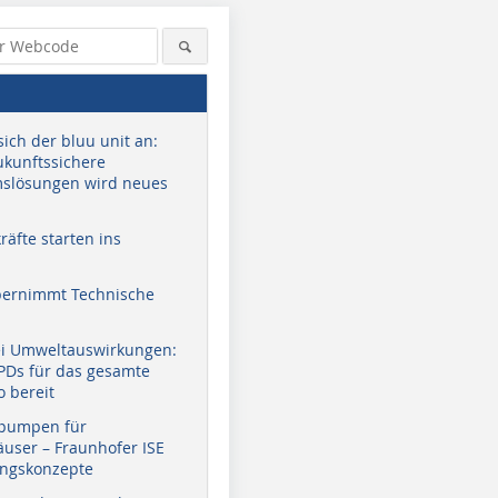
sich der bluu unit an:
zukunftssichere
slösungen wird neues
äfte starten ins
bernimmt Technische
ei Umweltauswirkungen:
EPDs für das gesamte
o bereit
pumpen für
user – Fraunhofer ISE
ungskonzepte