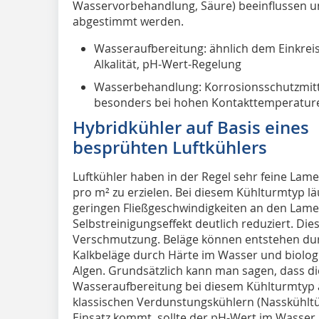
Wasservorbehandlung, Säure) beeinflussen
abgestimmt werden.
Wasseraufbereitung: ähnlich dem Einkre
Alkalität, pH-Wert-Regelung
Wasserbehandlung: Korrosionsschutzmitte
besonders bei hohen Kontakttemperature
Hybridkühler auf Basis eines
besprühten Luftkühlers
Luftkühler haben in der Regel sehr feine Lam
pro m² zu erzielen. Bei diesem Kühlturmtyp lä
geringen Fließgeschwindigkeiten an den Lamel
Selbstreinigungseffekt deutlich reduziert. Di
Verschmutzung. Beläge können entstehen dur
Kalkbeläge durch Härte im Wasser und biolo
Algen. Grundsätzlich kann man sagen, dass d
Wasseraufbereitung bei diesem Kühlturmtyp a
klassischen Verdunstungskühlern (Nasskühlt
Einsatz kommt, sollte der pH-Wert im Wasser 