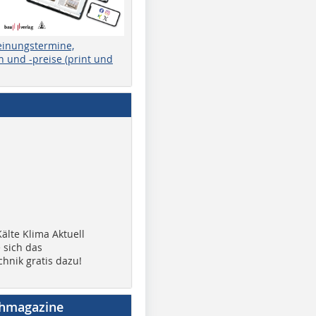
einungstermine,
 und -preise (print und
älte Klima Aktuell
 sich das
chnik gratis dazu!
chmagazine