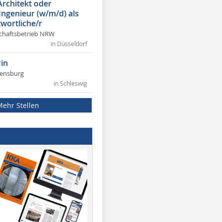
Architekt oder
 Ingenieur (w/m/d) als
wortliche/r
chaftsbetrieb NRW
in Düsseldorf
in
lensburg
in Schleswig
Mehr Stellen