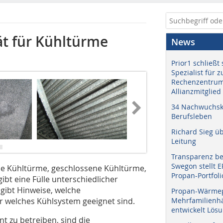
ät für Kühltürme
News
Prior1 schließt 
Spezialist für 
Rechenzentrum
Allianzmitglied
34 Nachwuchskr
Berufsleben
Richard Sieg ü
Leitung
Transparenz b
Swegon stellt 
ene Kühltürme, geschlossene Kühltürme,
Propan-Portfoli
bt eine Fülle unterschiedlicher
gibt Hinweise, welche
Propan-Wärme
 welches Kühlsystem geeignet sind.
Mehrfamilienhä
entwickelt Lös
nt zu betreiben, sind die