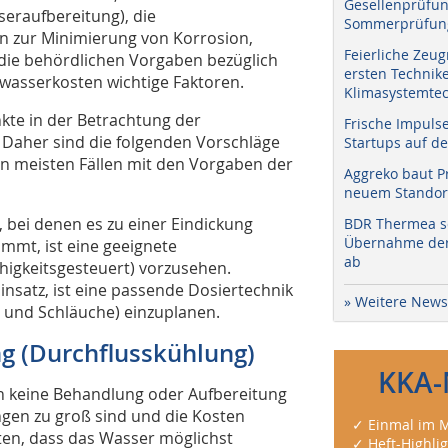
Gesellenprüfun
eraufbereitung), die
Sommerprüfung
n zur Minimierung von Korrosion,
Feierliche Zeug
ie behördlichen Vorgaben bezüglich
ersten Technik
wasserkosten wichtige Faktoren.
Klimasystemtec
kte in der Betrachtung der
Frische Impuls
Daher sind die folgenden Vorschläge
Startups auf de
den meisten Fällen mit den Vorgaben der
Aggreko baut P
neuem Standort
 bei denen es zu einer Eindickung
BDR Thermea sc
Übernahme der 
ommt, ist eine geeignete
ab
ähigkeitsgesteuert) vorzusehen.
atz, ist eine passende Dosiertechnik
» Weitere News
 und Schläuche) einzuplanen.
g (Durchflusskühlung)
KKA-
len keine Behandlung oder Aufbereitung
gen zu groß sind und die Kosten
✓ Einmal im M
ten, dass das Wasser möglichst
✓ Heft-Highli