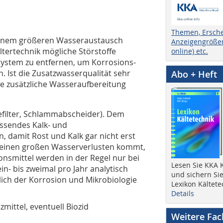
Themen, Ersch
einem größeren Wasseraustausch
Anzeigengrößen
ltertechnik mögliche Störstoffe
online) etc.
System zu entfernen, um Korrosions-
Ist die Zusatzwasserqualität sehr
Abo + Heft
ne zusätzliche Wasseraufbereitung
efilter, Schlammabscheider). Dem
assendes Kalk- und
 damit Rost und Kalk gar nicht erst
 keinen großen Wasserverlusten kommt,
ionsmittel werden in der Regel nur bei
Lesen Sie KKA K
in- bis zweimal pro Jahr analytisch
und sichern Sie
ich der Korrosion und Mikrobiologie
Lexikon Kältete
Details
ittel, eventuell Biozid
Weitere Fa