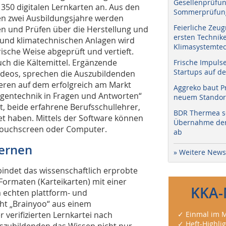
Gesellenprüfun
 350 digitalen Lernkarten an. Aus den
Sommerprüfung
ten zwei Ausbildungsjahre werden
Feierliche Zeug
en und Prüfen über die Herstellung und
ersten Technik
 und klimatechnischen Anlagen wird
Klimasystemtec
ische Weise abgeprüft und vertieft.
ch die Kältemittel. Ergänzende
Frische Impuls
Startups auf de
Videos, sprechen die Auszubildenden
eren auf dem erfolgreich am Markt
Aggreko baut P
agentechnik in Fragen und Antworten“
neuem Standort
, beide erfahrene Berufsschullehrer,
BDR Thermea sc
et haben. Mittels der Software können
Übernahme der 
Touchscreen oder Computer.
ab
Lernen
» Weitere News
indet das wissenschaftlich erprobte
ormaten (Karteikarten) mit einer
KKA-
 echten plattform- und
ht „Brainyoo“ aus einem
 verifizierten Lernkartei nach
✓ Einmal im M
✓ Heft-Highli
Auszubildenden das Wissen nicht nur