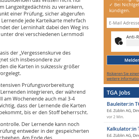
✓ Bei Nichtgef
m Langzeitgedächtnis zu verankern,
kündigen.
punkt einer Prüfung, sicher abgerufen
 Lernende jede Karteikarte mehrfach
indet der Lerninhalt dabei den Weg ins
 unter drei verschiedenen Lernmodi
Anti-R
asis der „Vergessenskurve des
gnet sich insbesondere zur
Melden 
den die Karten in sukzessiv größer
orgelegt.
Riskieren Sie eine
weitere Informatio
intensiven Prüfungsvorbereitung
es Lernenden integrieren, der während
TGA Jobs
uell am Wochenende auch mal 3-4
Bauleiter:in 
wichtig, dass der Lernende die Karten
Ed. Züblin AG, Dir
bekommt, bis er den Stoff beherrscht.
vor 2 Min.
kontrolle. Der Lernende kann noch
Kalkulator:in
 Prüfung entweder in der gespeicherten
Ed. Züblin AG, Dir
urchgehen. Am Ende des