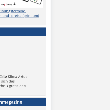
einungstermine,
 und -preise (print und
älte Klima Aktuell
 sich das
chnik gratis dazu!
chmagazine