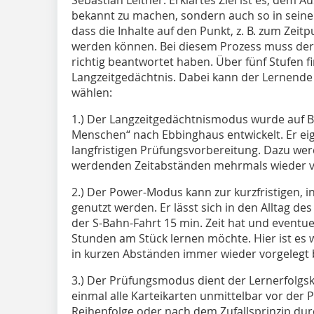
bekannt zu machen, sondern auch so in seine
dass die Inhalte auf den Punkt, z. B. zum Zeit
werden können. Bei diesem Prozess muss der
richtig beantwortet haben. Über fünf Stufen f
Langzeitgedächtnis. Dabei kann der Lernende
wählen:
1.) Der Langzeitgedächtnismodus wurde auf B
Menschen“ nach Ebbinghaus entwickelt. Er ei
langfristigen Prüfungsvorbereitung. Dazu wer
werdenden Zeitabständen mehrmals wieder v
2.) Der Power-Modus kann zur kurzfristigen, 
genutzt werden. Er lässt sich in den Alltag d
der S-Bahn-Fahrt 15 min. Zeit hat und event
Stunden am Stück lernen möchte. Hier ist es 
in kurzen Abständen immer wieder vorgelegt 
3.) Der Prüfungsmodus dient der Lernerfolgs
einmal alle Karteikarten unmittelbar vor der
Reihenfolge oder nach dem Zufallsprinzip d