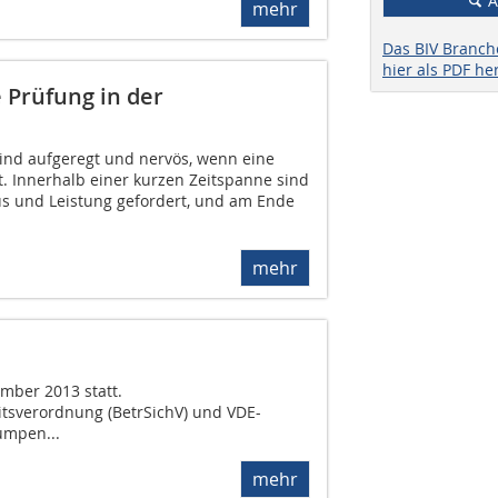
A
mehr
Das BIV Branc
hier als PDF he
e Prüfung in der
ind aufgeregt und nervös, wenn eine
t. Innerhalb einer kurzen Zeitspanne sind
kus und Leistung gefordert, und am Ende
mehr
mber 2013 statt.
tsverordnung (BetrSichV) und VDE-
umpen...
mehr