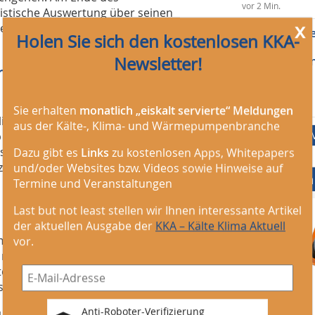
vor 2 Min.
istische Auswertung über seinen
x
it angezeigt, die er benötigt, um die
Mechatroniker
Holen Sie sich den kostenlosen KKA-
(m/w/d) oder
Newsletter!
Instandhaltun
mobil und
Lagertechnik
Delticom AG
vor 12 h
Sie erhalten
monatlich „eiskalt servierte“ Meldungen
ikation als auch als Desktop-Software
aus der Kälte-, Klima- und Wärmepumpenbranche
 für Android, Amazon und iOS. Über
stände aller Geräte miteinander
Dazu gibt es
Links
zu kostenlosen Apps, Whitepapers
 zwischen den unterschiedlichen
und/oder Websites bzw. Videos sowie Hinweise auf
Mediadaten
Termine und Veranstaltungen
Last but not least stellen wir Ihnen interessante Artikel
der aktuellen Ausgabe der
KKA – Kälte Klima Aktuell
mit dem „Brainyoo“-System
vor.
en mit seinen Facebook-Kontakten
ten. Das fördert die Zusammenarbeit
s an.
Anti-Roboter-Verifizierung
 Zusammenschließen von Lerngruppen