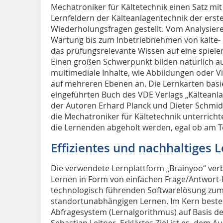
Mechatroniker für Kältetechnik einen Satz mit
Lernfeldern der Kälteanlagentechnik der ers
Wiederholungsfragen gestellt. Vom Analysier
Wartung bis zum Inbetriebnehmen von kälte-
das prüfungsrelevante Wissen auf eine spieler
Einen großen Schwerpunkt bilden natürlich au
multimediale Inhalte, wie Abbildungen oder 
auf mehreren Ebenen an. Die Lernkarten basi
eingeführten Buch des VDE Verlags „Kälteanl
der Autoren Erhard Planck und Dieter Schmidt
die Mechatroniker für Kältetechnik unterricht
die Lernenden abgeholt werden, egal ob am 
Effizientes und nachhaltiges 
Die verwendete Lernplattform „Brainyoo“ verb
Lernen in Form von einfachen Frage/Antwort-F
technologisch führenden Softwarelösung zum
standortunabhängigen Lernen. Im Kern beste
Abfragesystem (Lernalgorithmus) auf Basis der
Sebastian Leitner. Erklärtes Ziel ist es, dem 