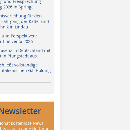
g und Freisprechung
 2026 in Springe
nisverleihung für den
erjahrgang der Kälte- und
hnik in Lindau
e und Perspektiven:
r Chillventa 2026
räsenz in Deutschland mit
 in Pfungstadt aus
hließt vollständige
italienischen G.I. Holding
Newsletter
onat kostenlose News.
ghts – auch ohne Heft-Abo.