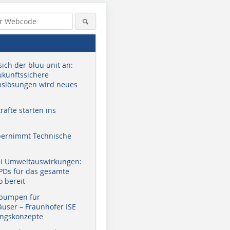
sich der bluu unit an:
zukunftssichere
slösungen wird neues
äfte starten ins
bernimmt Technische
ei Umweltauswirkungen:
EPDs für das gesamte
o bereit
pumpen für
user – Fraunhofer ISE
ungskonzepte