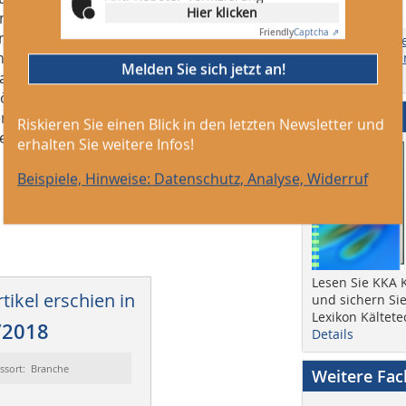
Hier klicken
n ein Übungsleiter eine Lerngruppe
Friendly
Captcha ⇗
aufnehmen und diesen dann Inhalte aus
Themen, Ersch
nnen die vorgelegten Aufgaben
Anzeigengrößen
Melden Sie sich jetzt an!
online) etc.
back zu den einzelnen Lernständen und
ch können mit dem System bewertbare
Abo + Heft
nem vorgegebenen Zeitrahmen eine
Riskieren Sie einen Blick in den letzten Newsletter und
n ist. Weitere Infos:
erhalten Sie weitere Infos!
Beispiele, Hinweise: Datenschutz, Analyse, Widerruf
Lesen Sie KKA K
tikel erschien in
und sichern Sie
Lexikon Kältete
/2018
Details
ssort: Branche
Weitere Fa