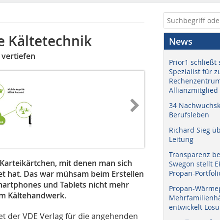
ie Kältetechnik
News
 vertiefen
Prior1 schließt 
Spezialist für 
Rechenzentrum
Allianzmitglied
34 Nachwuchskr
Berufsleben
Richard Sieg ü
Leitung
Transparenz b
 Karteikärtchen, mit denen man sich
Swegon stellt 
t hat. Das war mühsam beim Erstellen
Propan-Portfoli
Smartphones und Tablets nicht mehr
Propan-Wärme
 im Kältehandwerk.
Mehrfamilienhä
entwickelt Lös
tet der VDE Verlag für die angehenden