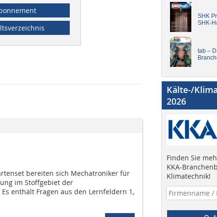
bonnement
SHK Pro
SHK-H
ltsverzeichnis
tab – 
Branch
Kälte-/Klim
2026
Finden Sie mehr
KKA-Branchenb
rtenset bereiten sich Mecha­troniker für
Klimatechnik!
fung im Stoffgebiet der
 Es enthält Fragen aus den Lernfeldern 1,