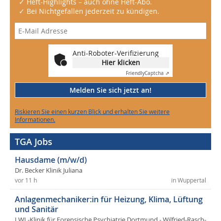
✓ Heft-Highlights – auch ohne Heft-Abo.
✓ Bei Nichtgefallen jederzeit zu kündigen.
Anti-Roboter-Verifizierung
Hier klicken
Friendly
Captcha ⇗
Melden Sie sich jetzt an!
Riskieren Sie einen kurzen Blick und erhalten Sie weitere
Informationen.
TGA Jobs
Hausdame (m/w/d)
Dr. Becker Klinik Juliana
vor 11 h
in Wuppertal
Anlagenmechaniker:in für Heizung, Klima, Lüftung
und Sanitär
LWL-Klinik für Forensische Psychiatrie Dortmund - Wilfried-Rasch-