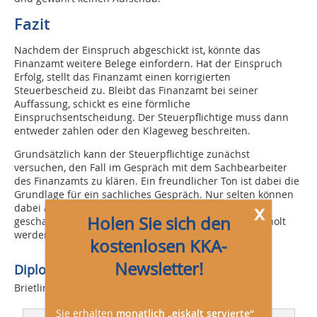
Fazit
Nachdem der Einspruch abgeschickt ist, könnte das
Finanzamt weitere Belege einfordern. Hat der Einspruch
Erfolg, stellt das Finanzamt einen korrigierten
Steuerbescheid zu. Bleibt das Finanzamt bei seiner
Auffassung, schickt es eine förmliche
Einspruchsentscheidung. Der Steuerpflichtige muss dann
entweder zahlen oder den Klageweg beschreiten.
Grundsätzlich kann der Steuerpflichtige zunächst
versuchen, den Fall im Gespräch mit dem Sachbearbeiter
des Finanzamts zu klären. Ein freundlicher Ton ist dabei die
Grundlage für ein sachliches Gespräch. Nur selten können
x
dabei allerdings alle Unstimmigkeiten aus der Welt
Holen Sie sich den
geschafft werden. Deshalb sollte fachlicher Rat eingeholt
werden.
kostenlosen KKA-
Newsletter!
Diplom-Volkswirt Klaus Linke,
Brietlingen
Sie erhalten
monatlich „eiskalt servierte“