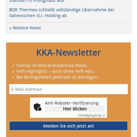
Standort in Pfungstadt aus
BDR Thermea schließt vollständige Übernahme der
italienischen G.I. Holding ab
» Weitere News
KKA-Newsletter
✓ Einmal im Monat kostenlose News.
✓ Heft-Highlights – auch ohne Heft-Abo.
✓ Bei Nichtgefallen jederzeit zu kündigen.
Anti-Roboter-Verifizierung
Hier klicken
Friendly
Captcha ⇗
Melden Sie sich jetzt an!