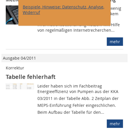
Beispiele, Hinweise: Datenschutz, Analyse,
Bei den Steuerpflichtigen ist noch zu wenig
Widerruf
bekannt, dass die Finanzämter in starkem
Maße das Internet als Quelle der
Informationsbeschaffung nutzen. Mit Hilfe
von regelmäßigen Internetrecherchen...
mehr
Ausgabe 04/2011
Korrektur
Tabelle fehlerhaft
Leider haben sich im Fachbeitrag
Energieeffizienz von Pumpen aus der KKA
03/2011 in der Tabelle Abb. 2 Zeitplan der
MEPS-Einführung Fehler eingeschlichen.
Beim Aufbau der Tabelle für den...
mehr