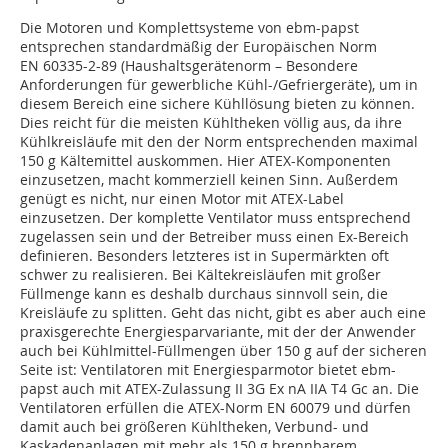
Die Motoren und Komplettsysteme von ebm-papst
entsprechen standardmäßig der Europäischen Norm
EN 60335-2-89 (Haushaltsgerätenorm – Besondere
Anforderungen für gewerbliche Kühl-/Gefriergeräte), um in
diesem Bereich eine sichere Kühllösung bieten zu können.
Dies reicht für die meisten Kühltheken völlig aus, da ihre
Kühlkreisläufe mit den der Norm entsprechenden maximal
150 g Kältemittel auskommen. Hier ATEX-Komponenten
einzusetzen, macht kommerziell keinen Sinn. Außerdem
genügt es nicht, nur einen Motor mit ATEX-Label
einzusetzen. Der komplette Ventilator muss entsprechend
zugelassen sein und der Betreiber muss einen Ex-Bereich
definieren. Besonders letzteres ist in Supermärkten oft
schwer zu realisieren. Bei Kältekreisläufen mit großer
Füllmenge kann es deshalb durchaus sinnvoll sein, die
Kreisläufe zu splitten. Geht das nicht, gibt es aber auch eine
praxisgerechte Energiesparvariante, mit der der Anwender
auch bei Kühlmittel-Füllmengen über 150 g auf der sicheren
Seite ist: Ventilatoren mit Energiesparmotor bietet ebm-
papst auch mit ATEX-Zulassung II 3G Ex nA IIA T4 Gc an. Die
Ventilatoren erfüllen die ATEX-Norm EN 60079 und dürfen
damit auch bei größeren Kühltheken, Verbund- und
Kaskadenanlagen mit mehr als 150 g brennbarem