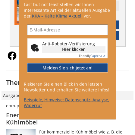
Last but not least stellen wir Ihnen
Ressort: Technik
interessante Artikel der aktuellen Ausgabe
der
KKA – Kälte Klima Aktuell
vor.
Abonnement
Inhaltsverzeichnis
Anti-Roboter-Verifizierung
Hier klicken
Friendly
Captcha ⇗
Melden Sie sich jetzt an!
Thematisch passende Artikel:
Riskieren Sie einen Blick in den letzten
Newsletter und erhalten Sie weitere Infos!
Ausgabe 01/2023
Beispiele, Hinweise: Datenschutz, Analyse,
Widerruf
ebm-papst Mulfingen GmbH & Co. KG
Energieeffiziente Venti­la­toren für
Kühlmöbel
Für kommerzielle Kühlmöbel wie z. B. die