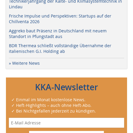
Technikerjahrgang der Kälte- und Klimasystemtechnik in
Lindau
Frische Impulse und Perspektiven: Startups auf der
Chillventa 2026
Aggreko baut Präsenz in Deutschland mit neuem
Standort in Pfungstadt aus
BDR Thermea schließt vollständige Übernahme der
italienischen G.I. Holding ab
» Weitere News
KKA-Newsletter
✓ Einmal im Monat kostenlose News.
✓ Heft-Highlights – auch ohne Heft-Abo.
✓ Bei Nichtgefallen jederzeit zu kündigen.