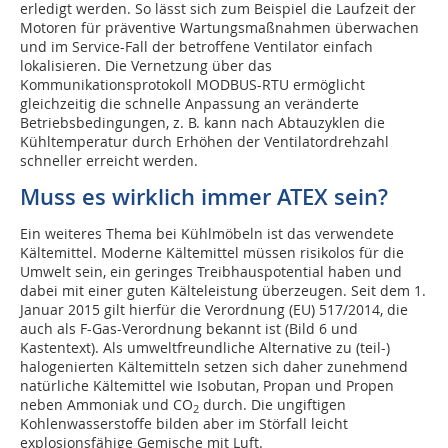
erledigt werden. So lässt sich zum Beispiel die Laufzeit der
Motoren für präventive Wartungsmaßnahmen überwachen
und im Service-Fall der betroffene Ventilator einfach
lokalisieren. Die Vernetzung über das
Kommunikationsprotokoll MODBUS-RTU ermöglicht
gleichzeitig die schnelle Anpassung an veränderte
Betriebsbedingungen, z. B. kann nach Abtauzyklen die
Kühltemperatur durch Erhöhen der Ventilatordrehzahl
schneller erreicht werden.
Muss es wirklich immer ATEX sein?
Ein weiteres Thema bei Kühlmöbeln ist das verwendete
Kältemittel. Moderne Kältemittel müssen risikolos für die
Umwelt sein, ein geringes Treibhauspotential haben und
dabei mit einer guten Kälteleistung überzeugen. Seit dem 1.
Januar 2015 gilt hierfür die Verordnung (EU) 517/2014, die
auch als F-Gas-Verordnung bekannt ist (Bild 6 und
Kastentext). Als umweltfreundliche Alternative zu (teil-)
halogenierten Kältemitteln setzen sich daher zunehmend
natürliche Kältemittel wie Isobutan, Propan und Propen
neben Ammoniak und CO
durch. Die ungiftigen
2
Kohlenwasserstoffe bilden aber im Störfall leicht
explosionsfähige Gemische mit Luft.