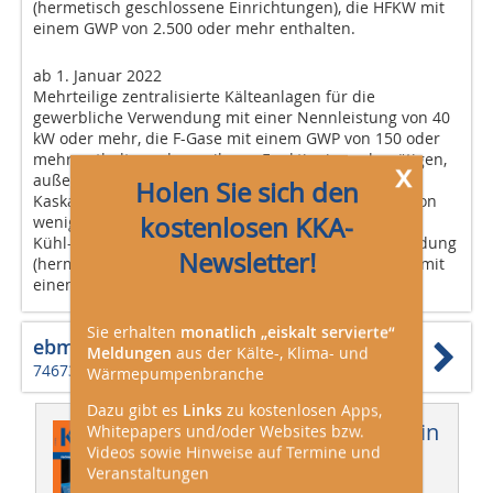
(hermetisch geschlossene Einrichtungen), die HFKW mit
einem GWP von 2.500 oder mehr enthalten.
ab 1. Januar 2022
Mehrteilige zentralisierte Kälteanlagen für die
gewerbliche Verwendung mit einer Nennleistung von 40
kW oder mehr, die F-Gase mit einem GWP von 150 oder
mehr enthalten oder zu ihrem Funktionieren benötigen,
x
außer im primären Kältemittelkreislauf in
Holen Sie sich den
Kaskadensystemen, in dem F-Gase mit einem GWP von
kostenlosen KKA-
weniger als 1.500 verwendet werden dürfen.
Kühl- und Gefriergeräte für die gewerbliche Verwendung
Newsletter!
(hermetisch geschlossene Einrichtungen), die HFKW mit
einem GWP von 150 oder mehr enthalten.
Sie erhalten
monatlich „eiskalt servierte“
ebm-papst Mulfingen GmbH & Co. KG
Meldungen
aus der Kälte-, Klima- und
74673 Mulfingen
Wärmepumpenbranche
Dazu gibt es
Links
zu kostenlosen Apps,
Dieser Artikel erschien in
Whitepapers und/oder Websites bzw.
Videos sowie Hinweise auf Termine und
KKA 05/2018
Veranstaltungen