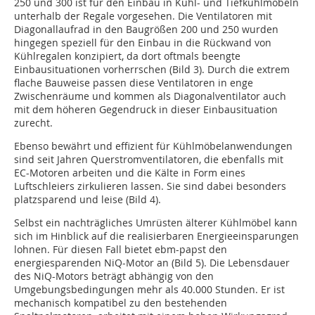
250 und 300 ist für den Einbau in Kühl- und Tiefkühlmöbeln
unterhalb der Regale vorgesehen. Die Ventilatoren mit
Diagonallaufrad in den Baugrößen 200 und 250 wurden
hingegen speziell für den Einbau in die Rückwand von
Kühlregalen konzipiert, da dort oftmals beengte
Einbausituationen vorherrschen (Bild 3). Durch die extrem
flache Bauweise passen diese Ventilatoren in enge
Zwischenräume und kommen als Diagonalventilator auch
mit dem höheren Gegendruck in dieser Einbausituation
zurecht.
Ebenso bewährt und effizient für Kühlmöbel­anwendungen
sind seit Jahren Querstromventilatoren, die ebenfalls mit
EC-Motoren arbeiten und die Kälte in Form eines
Luftschleiers zirkulieren lassen. Sie sind dabei besonders
platzsparend und leise (Bild 4).
Selbst ein nachträgliches Umrüsten älterer Kühlmöbel kann
sich im Hinblick auf die realisierbaren Energieeinsparungen
lohnen. Für diesen Fall bietet ebm-papst den
energiesparenden NiQ-Motor an (Bild 5). Die Lebensdauer
des NiQ-Motors beträgt abhängig von den
Umgebungsbedingungen mehr als 40.000 Stunden. Er ist
mechanisch kompatibel zu den bestehenden