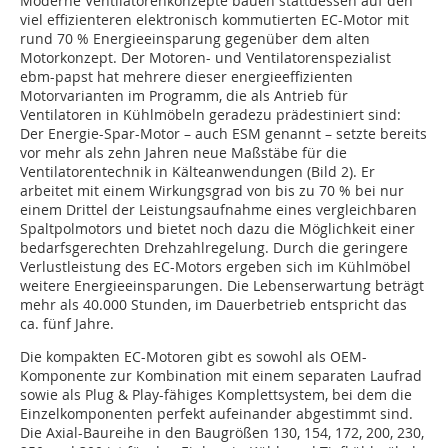
Moderne Ventilatorenkonzepte bauen stattdessen auf den
viel effizienteren elektronisch kommutierten EC-Motor mit
rund 70 % Energieeinsparung gegenüber dem alten
Motorkonzept. Der Motoren- und Ventilatorenspezialist
ebm-papst hat mehrere dieser energieeffizienten
Motorvarianten im Programm, die als Antrieb für
Ventilatoren in Kühlmöbeln geradezu prädestiniert sind:
Der Energie-Spar-Motor – auch ESM genannt – setzte bereits
vor mehr als zehn Jahren neue Maßstäbe für die
Ventilatorentechnik in Kälteanwendungen (Bild 2). Er
arbeitet mit einem Wirkungsgrad von bis zu 70 % bei nur
einem Drittel der Leistungsaufnahme eines vergleichbaren
Spaltpolmotors und bietet noch dazu die Möglichkeit einer
bedarfsgerechten Drehzahlregelung. Durch die geringere
Verlustleistung des EC-Motors ergeben sich im Kühlmöbel
weitere Energieeinsparungen. Die Lebenserwartung beträgt
mehr als 40.000 Stunden, im Dauerbetrieb entspricht das
ca. fünf Jahre.
Die kompakten EC-Motoren gibt es sowohl als OEM-
Komponente zur Kombination mit einem separaten Laufrad
sowie als Plug & Play-fähiges Komplettsystem, bei dem die
Einzelkomponenten perfekt aufeinander abgestimmt sind.
Die Axial-Baureihe in den Baugrößen 130, 154, 172, 200, 230,