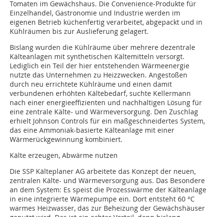
Tomaten im Gewächshaus. Die Convenience-Produkte für
Einzelhandel, Gastronomie und Industrie werden im
eigenen Betrieb küchenfertig verarbeitet, abgepackt und in
Kühlräumen bis zur Auslieferung gelagert.
Bislang wurden die Kühlräume über mehrere dezentrale
Kälteanlagen mit synthetischen Kältemitteln versorgt.
Lediglich ein Teil der hier entstehenden Wärmeenergie
nutzte das Unternehmen zu Heizzwecken. Angestoßen
durch neu errichtete Kühlräume und einen damit
verbundenen erhöhten Kältebedarf, suchte Kellermann
nach einer energieeffizienten und nachhaltigen Lösung für
eine zentrale Kälte- und Wärmeversorgung. Den Zuschlag
erhielt Johnson Controls für ein maßgeschneidertes System,
das eine Ammoniak-basierte Kälteanlage mit einer
Wärmerückgewinnung kombiniert.
Kälte erzeugen, Abwärme nutzen
Die SSP Kälteplaner AG arbeitete das Konzept der neuen,
zentralen Kälte- und Wärmeversorgung aus. Das Besondere
an dem System: Es speist die Prozesswärme der Kälteanlage
in eine integrierte Wärmepumpe ein. Dort entsteht 60 °C
warmes Heizwasser, das zur Beheizung der Gewächshäuser