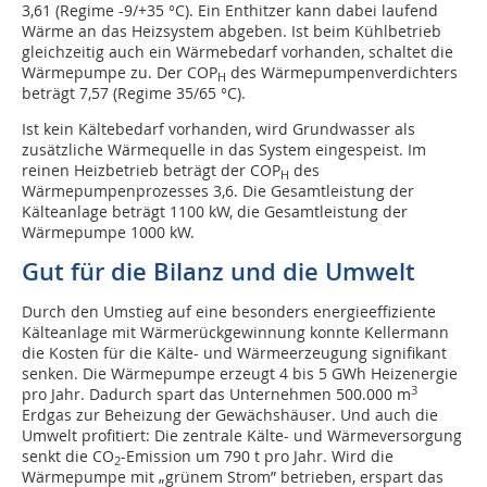
3,61 (Regime -9/+35 °C). Ein Enthitzer kann dabei laufend
Wärme an das Heizsystem abgeben. Ist beim Kühlbetrieb
gleichzeitig auch ein Wärmebedarf vorhanden, schaltet die
Wärmepumpe zu. Der COP
des Wärmepumpenverdichters
H
beträgt 7,57 (Regime 35/65 °C).
Ist kein Kältebedarf vorhanden, wird Grundwasser als
zusätzliche Wärmequelle in das System eingespeist. Im
reinen Heizbetrieb beträgt der COP
des
H
Wärmepumpenprozesses 3,6. Die Gesamtleistung der
Kälteanlage beträgt 1100 kW, die Gesamtleistung der
Wärmepumpe 1000 kW.
Gut für die Bilanz und die Umwelt
Durch den Umstieg auf eine besonders energieeffiziente
Kälteanlage mit Wärmerückgewinnung konnte Kellermann
die Kosten für die Kälte- und Wärmeerzeugung signifikant
senken. Die Wärmepumpe erzeugt 4 bis 5 GWh Heizenergie
3
pro Jahr. Dadurch spart das Unternehmen 500.000 m
Erdgas zur Beheizung der Gewächshäuser. Und auch die
Umwelt profitiert: Die zentrale Kälte- und Wärmeversorgung
senkt die CO
-Emission um 790 t pro Jahr. Wird die
2
Wärmepumpe mit „grünem Strom” betrieben, erspart das