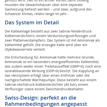
genutzt wird. Das ist ein echter Vorteil, denn bislang
mussten die Gewächshäuser über eine separate
Gasheizung beheizt werden – und zwar, aufgrund des
Schweizer Klimas, relativ lange im Jahr.
Das System im Detail
Die Kälteanlage besteht aus zwei Sabroe-Niederdruck-
Kolbenverdichtern, einem Verdunstungsverflüssiger und
zwei Plattenverdampfern. Das System ist mit Ammoniak als
Kältemittel gefüllt. Die erzeugte Kälte wird über ein
Glykolwassernetz verteilt.
Die Entscheidung für Ammoniak hatte mehrere Gründe.
Ammoniak ist ein besonders energieeffizientes Kältemittel,
das zudem weder einen Treibhauseffekt (GWP=0), noch eine
ozonabbauende Wirkung (ODP=0) besitzt. Die Kopplung an
das Heizsystem erfolgt über einen Enthitzer oder die
nachgeschaltete Wärmepumpe. Diese besteht aus einem
Sabroe-Hochdruck-Kolbenverdichter (40 bar), einem
Verflüssiger sowie einem Zwischendruckbehälter.
Swiss-Design: perfekt an die
Rahmenbedingungen angepasst