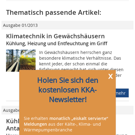
Thematisch passende Artikel:
Ausgabe 01/2013
Klimatechnik in Gewächshäusern
Kühlung, Heizung und Entfeuchtung im Griff
In Gewächshäusern herrschen ganz
besondere klimatische Verhältnisse. Das
kennt jeder, der schon einmal die
Erfahrung gemacht hat, sich unter diesen
x
speziellen Konditionen aufzuhalten oder
Holen Sie sich den
zu...
kostenlosen KKA-
mehr
Newsletter!
Ausgabe 05/2022
Sie erhalten
monatlich „eiskalt servierte“
Kühlung für ein Gewächshaus in der
Meldungen
aus der Kälte-, Klima- und
Antarktis
Wärmepumpenbranche