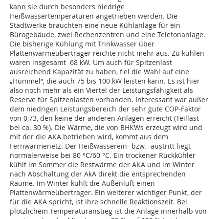
kann sie durch besonders niedrige
Heißwassertemperaturen angetrieben werden. Die
Stadtwerke brauchten eine neue Kühlanlage für ein
Bürogebäude, zwei Rechenzentren und eine Telefonanlage.
Die bisherige Kühlung mit Trinkwasser über
Plattenwärmeübertrager reichte nicht mehr aus. Zu kühlen
waren insgesamt 68 kW. Um auch für Spitzenlast
ausreichend Kapazität zu haben, fiel die Wahl auf eine
„Hummel“, die auch 75 bis 100 kW leisten kann. Es ist hier
also noch mehr als ein Viertel der Leistungsfähigkeit als
Reserve für Spitzenlasten vorhanden. Interessant war außer
dem niedrigen Leistungsbereich der sehr gute COP-Faktor
von 0,73, den keine der anderen Anlagen erreicht (Teillast
bei ca. 30 %). Die Wärme, die von BHKWs erzeugt wird und
mit der die AKA betrieben wird, kommt aus dem
Fernwärmenetz. Der Heißwasser­ein- bzw. -austritt liegt
normalerweise bei 80 °C/60 °C. Ein trockener Rückkühler
kühlt im Sommer die Restwärme der AKA und im Winter
nach Abschaltung der AkA direkt die entsprechenden
Räume. Im Winter kühlt die Außenluft einen
Plattenwärmeübertrager. Ein weiterer wichtiger Punkt, der
für die AKA spricht, ist ihre schnelle Reaktionszeit. Bei
plötzlichem Temperaturanstieg ist die Anlage innerhalb von