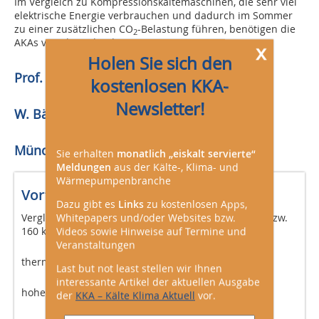
Im Vergleich zu Kompressionskältemaschinen, die sehr viel
elektrische Energie verbrauchen und dadurch im Sommer
zu einer zusätzlichen CO
-Belastung führen, benötigen die
2
AKAs verschwindend geringe Mengen an Strom.
x
Holen Sie sich den
Prof. Uwe Bälz, Dr. Renate Kilpper,
kostenlosen KKA-
Newsletter!
W. Bälz & Sohn GmbH & Co.
München
Sie erhalten
monatlich „eiskalt servierte“
Meldungen
aus der Kälte-, Klima- und
Wärmepumpenbranche
Vorteile der Absorptionsanlagen
Dazu gibt es
Links
zu kostenlosen Apps,
Whitepapers und/oder Websites bzw.
Vergleichsweise niedriger Leistungsbereich von 50 bzw.
Videos sowie Hinweise auf Termine und
160 kW
Veranstaltungen
thermische Prozesseffizienz, COP von 0,8
Last but not least stellen wir Ihnen
interessante Artikel der aktuellen Ausgabe
hohe Spreizungen der Antriebstemperatur > 40 K
der
KKA – Kälte Klima Aktuell
vor.