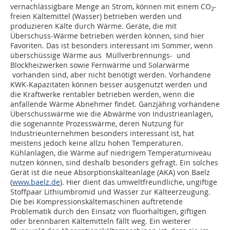
vernachlässigbare Menge an Strom, können mit einem CO
-
2
freien Kältemittel (Wasser) betrieben werden und
produzieren Kälte durch Wärme. Geräte, die mit
Überschuss-Wärme betrieben werden können, sind hier
Favoriten. Das ist besonders interessant im Sommer, wenn
überschüssige Wärme aus Müllverbrennungs- und
Blockheizwerken sowie Fernwärme und Solarwärme
vorhanden sind, aber nicht benötigt werden. Vorhandene
KWK-Kapazitäten können besser ausgenutzt werden und
die Kraftwerke rentabler betrieben werden, wenn die
anfallende Wärme Abnehmer findet. Ganzjährig vorhandene
Überschusswärme wie die Abwärme von Industrieanlagen,
die sogenannte Prozesswärme, deren Nutzung für
Industrieunternehmen besonders interessant ist, hat
meistens jedoch keine allzu hohen Temperaturen.
Kühlanlagen, die Wärme auf niedrigem Temperaturniveau
nutzen können, sind deshalb besonders gefragt. Ein solches
Gerät ist die neue Absorptionskälteanlage (AKA) von Baelz
(
www.baelz.de
). Hier dient das umweltfreundliche, ungiftige
Stoffpaar Lithiumbromid und Wasser zur Kälteerzeugung.
Die bei Kompressionskältemaschinen auftretende
Problematik durch den Einsatz von fluorhaltigen, giftigen
oder brennbaren Kältemitteln fällt weg. Ein weiterer