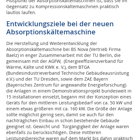
Pluspunkt der Absorptionskältemaschinen ist, dass sie im
Gegensatz zu Kompressionskältemaschinen praktisch
lautlos laufen.
Entwicklungsziele bei der neuen
Absorptionskältemaschine
Die Herstellung und Weiterentwicklung der
Absorptionskältemaschine bei BS Nova (Vertrieb Firma
Baelz) in enger Zusammenarbeit mit der TU Berlin, die
gemeinsam mit der AGFW, (Energieeffizienzverband für
Wärme, Kälte und KWK e. V.), dem BTGA
(Bundesindustrieverband Technische Gebäudeausrüstung
e.V.) und der TU Dresden, sowie dem ZAE Bayern
(Bayerisches Zentrum für angewandte Energieforschung)
die Anlagen in einem Demonstrationsprojekt bundesweit in
15 Installationen einsetzt, begann mit der Konzeption eines
Geräts für den mittleren Leistungsbedarf von ca. 50 kW und
einem etwas größeren mit ca. 160 kW. Die Größe der Anlage
sollte möglichst gering sein, damit sie auch für den
nachträglichen Einbau in schon bestehende Gebäude
geeignet ist. Gewicht und Türgängigkeit der Anlage waren
ebenfalls zu berücksichtigen. Diese mittleren
Leistungsbereiche waren auf dem Markt bis dahin praktisch