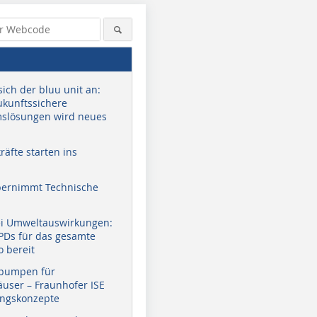
sich der bluu unit an:
zukunftssichere
slösungen wird neues
äfte starten ins
bernimmt Technische
ei Umweltauswirkungen:
EPDs für das gesamte
o bereit
pumpen für
user – Fraunhofer ISE
ungskonzepte