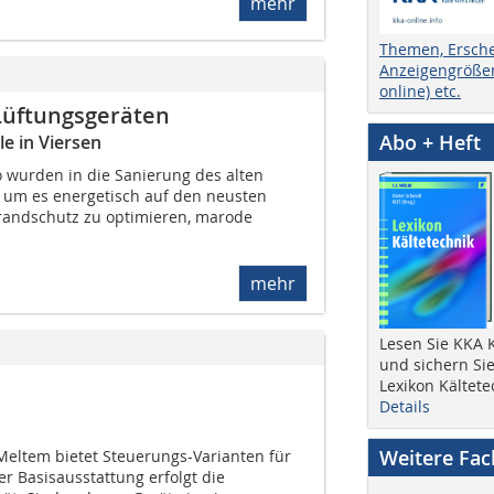
mehr
Themen, Ersch
Anzeigengrößen
online) etc.
Lüftungsgeräten
Abo + Heft
e in Viersen
o wurden in die Sanierung des alten
 um es energetisch auf den neusten
randschutz zu optimieren, marode
mehr
Lesen Sie KKA K
und sichern Sie
Lexikon Kältete
Details
Weitere Fa
Meltem bietet Steuerungs-Varianten für
er Basisausstattung erfolgt die