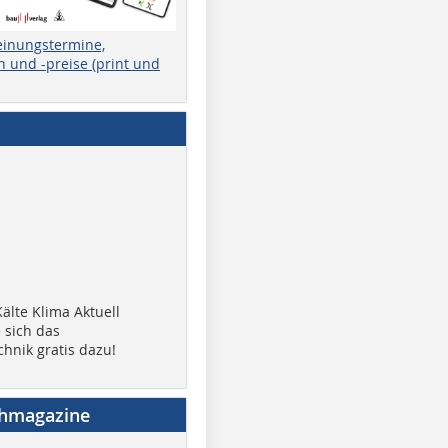
einungstermine,
 und -preise (print und
älte Klima Aktuell
 sich das
chnik gratis dazu!
chmagazine