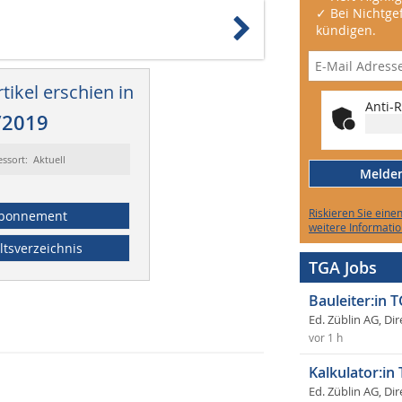
✓ Bei Nichtgef
kündigen.
tikel erschien in
Anti-R
/2019
essort: Aktuell
Melden 
Riskieren Sie eine
bonnement
weitere Informatio
ltsverzeichnis
TGA Jobs
Bauleiter:in 
Ed. Züblin AG, Dir
vor 1 h
Kalkulator:in
Ed. Züblin AG, Dir