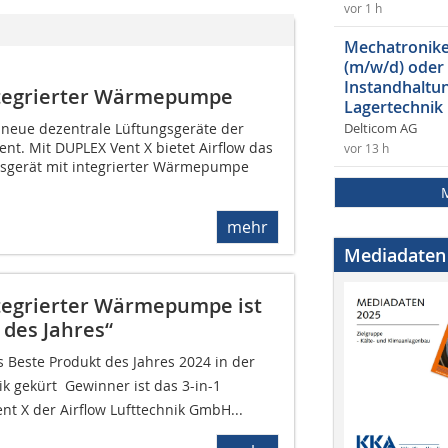
vor 1 h
Mechatroniker
(m/w/d) oder
Instandhaltun
ntegrierter Wärmepumpe
Lagertechnik
i neue dezentrale Lüftungsgeräte der
Delticom AG
nt. Mit DUPLEX Vent X bietet Airflow das
vor 13 h
gsgerät mit integrierter Wärmepumpe
mehr
Mediadaten
ntegrierter Wärmepumpe ist
 des Jahres“
s Beste Produkt des Jahres 2024 in der
k gekürt  Gewinner ist das 3-in-1
nt X der Airflow Lufttechnik GmbH...