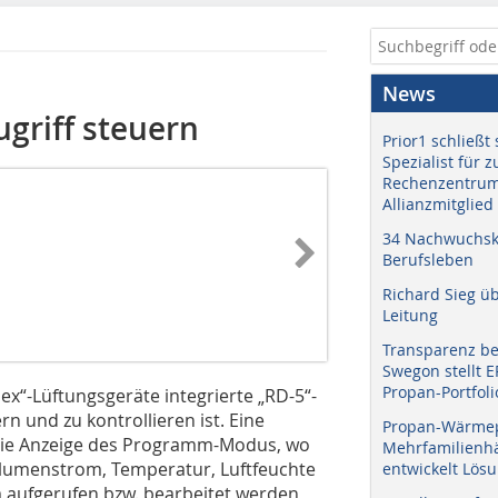
News
griff steuern
Prior1 schließt 
Spezialist für 
Rechenzentrum
Allianzmitglied
34 Nachwuchskr
Berufsleben
Richard Sieg ü
Leitung
Transparenz b
Swegon stellt 
Propan-Portfoli
ex“-Lüftungsgeräte integrierte „RD-5“-
n und zu kontrollieren ist. Eine
Propan-Wärme
die Anzeige des Programm-Modus, wo
Mehrfamilienhä
olumenstrom, Temperatur, Luftfeuchte
entwickelt Lös
aufgerufen bzw. bearbeitet werden