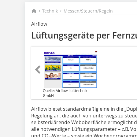
Technik
Messen/Steuern/Regeln
Airflow
Lüftungsgeräte per Fernzu
Quelle: Airflow Lufttechnik
GmbH
Airflow bietet standardmäßig eine in die „Dupl
Regelung an, die auch von unterwegs zu steuer
selbsterklärende Weboberfläche ermöglicht 
alle notwendigen Lüftungsparameter – z.B. V
und CO
-Werte – sowie ein Wochenprogramm 
2