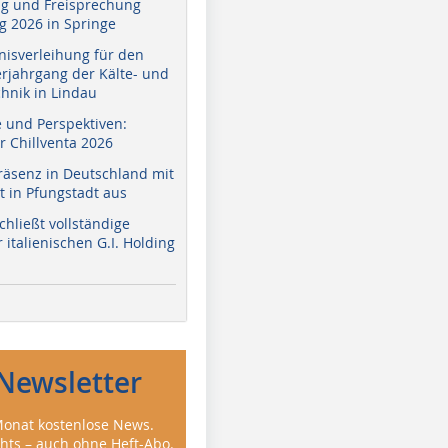
g und Freisprechung
 2026 in Springe
nisverleihung für den
erjahrgang der Kälte- und
hnik in Lindau
e und Perspektiven:
r Chillventa 2026
räsenz in Deutschland mit
 in Pfungstadt aus
hließt vollständige
italienischen G.I. Holding
Newsletter
onat kostenlose News.
ghts – auch ohne Heft-Abo.