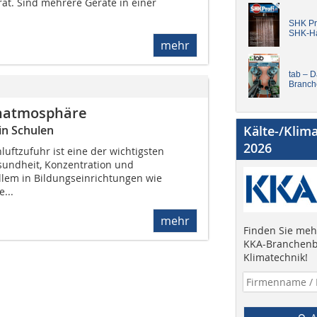
ät. Sind mehrere Geräte in einer
SHK Pro
SHK-H
mehr
tab – 
Branch
rnatmosphäre
Kälte-/Klim
in Schulen
2026
luftzufuhr ist eine der wichtigsten
sundheit, Konzentration und
allem in Bildungseinrichtungen wie
e...
mehr
Finden Sie mehr
KKA-Branchenb
Klimatechnik!