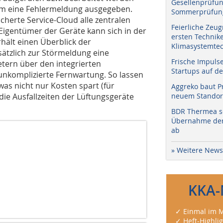
Gesellenprüfun
dem eine Fehlermeldung ausgegeben.
Sommerprüfung
cherte Service-Cloud alle zentralen
Feierliche Zeug
 Eigentümer der Geräte kann sich in der
ersten Technik
rhält einen Überblick der
Klimasystemtec
sätzlich zur Störmeldung eine
Frische Impuls
etern über den integrierten
Startups auf de
, unkomplizierte Fernwartung. So lassen
was nicht nur Kosten spart (für
Aggreko baut P
ie Ausfallzeiten der Lüftungsgeräte
neuem Standort
BDR Thermea sc
Übernahme der 
ab
» Weitere News
KKA-
✓ Einmal im M
✓ Heft-Highli