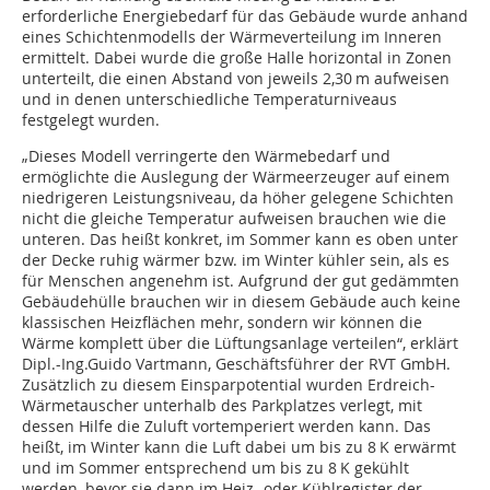
erforderliche Energie­bedarf für das Gebäude wurde anhand
eines Schichtenmodells der Wärmeverteilung im Inneren
ermittelt. Dabei wurde die große Halle horizontal in Zonen
unterteilt, die einen Abstand von jeweils 2,30 m aufweisen
und in denen unterschiedliche Tem­peraturniveaus
festgelegt wurden.
„Dieses Modell verringerte den Wärmebedarf und
ermöglichte die Auslegung der Wärmeerzeuger auf einem
niedrigeren Leis­tungsniveau, da höher ge­le­ge­ne Schich­ten
nicht die glei­che Tem­peratur aufweisen brau­chen wie die
unteren. Das heißt kon­kret, im Sommer kann es oben unter
der Decke ruhig wär­mer bzw. im Winter kühler sein, als es
für Menschen angenehm ist. Aufgrund der gut gedämmten
Gebäudehülle brauchen wir in diesem Gebäude auch keine
klassischen Heizflächen mehr, sondern wir können die
Wärme komplett über die Lüftungsanlage verteilen“, erklärt
Dipl.-Ing.Guido Vartmann, Geschäftsführer der RVT GmbH.
Zusätzlich zu diesem Einsparpotential wurden Erdreich-
Wärmetauscher unterhalb des Parkplatzes verlegt, mit
dessen Hilfe die Zuluft vortemperiert werden kann. Das
heißt, im Winter kann die Luft dabei um bis zu 8 K erwärmt
und im Sommer entsprechend um bis zu 8 K gekühlt
werden, bevor sie dann im Heiz- oder Kühlregister der