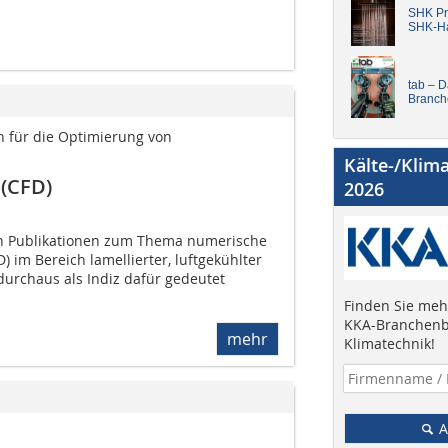
SHK Pro
SHK-H
tab – 
Branch
für die Optimierung von
Kälte-/Klim
(CFD)
2026
an Publikationen zum Thema numerische
im Bereich lamellierter, luftgekühlter
urchaus als Indiz dafür gedeutet
Finden Sie mehr
KKA-Branchenb
mehr
Klimatechnik!
A