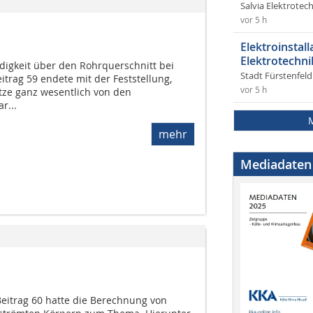
Salvia Elektrote
vor 5 h
Elektroinstal
Elektrotechni
digkeit über den Rohrquerschnitt bei
Stadt Fürstenfel
trag 59 endete mit der Feststellung,
vor 5 h
ze ganz wesentlich von den
r...
mehr
Mediadaten
eitrag 60 hatte die Berechnung von