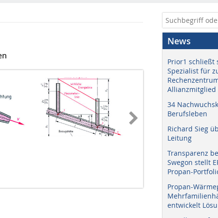
News
en
Prior1 schließt 
Spezialist für 
Rechenzentrum
Allianzmitglied
34 Nachwuchskr
Berufsleben
Richard Sieg ü
Leitung
Transparenz b
Swegon stellt 
Propan-Portfoli
Propan-Wärme
Mehrfamilienhä
entwickelt Lös