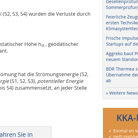
Gesellenprüfun
Sommerprüfung
i
(52, 53, 54) wurden die Verluste durch
Feierliche Zeug
ersten Technik
Klimasystemtec
Frische Impuls
 statischer Höhe h
, geodätischer
Startups auf de
st
ant.
Aggreko baut P
neuem Standort
BDR Thermea sc
trömung hat die
Strömungsenergie
(52,
Übernahme der 
rgie
(51, 52, 53),
potentieller Energie
ab
bis 54) zusammensetzt, an jeder Stelle
» Weitere News
KKA-
✓ Einmal im M
ahren Sie in
✓ Heft-Highli