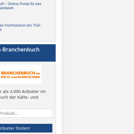
fi – Online-Portal für das
andwerk
Das Fachmedium der TGA-
e
a-Branchenbuch
 als 4.000 Anbieter im
uch der Kälte- und
nbieter finden!