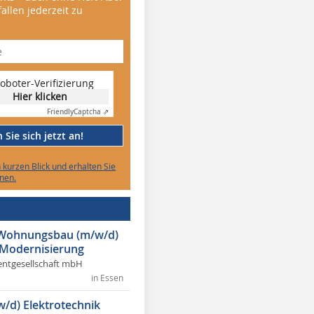
allen jederzeit zu
oboter-Verifizierung
Hier klicken
Friendly
Captcha ⇗
Sie sich jetzt an!
n kurzen Blick und erhalten Sie
nen.
r Wohnungsbau (m/w/d)
 Modernisierung
ntgesellschaft mbH
in Essen
w/d) Elektrotechnik