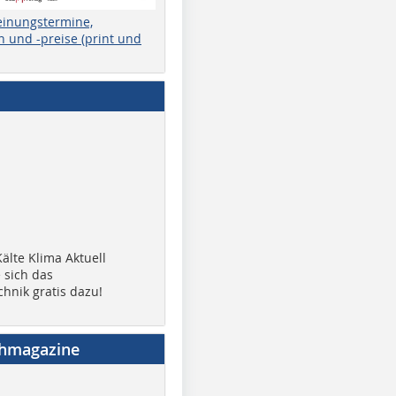
einungstermine,
 und -preise (print und
älte Klima Aktuell
 sich das
chnik gratis dazu!
chmagazine