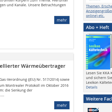
hströmten Körpern zum Thema. Hierunter
ngen und Kanäle. Unsere Betrachtungen
Themen, Ersch
Anzeigengrößen
online) etc.
mehr
Abo + Heft
mellierter Wärmeübertrager
Lesen Sie KKA K
und sichern Sie
-Gas-Verordnung ((EU) Nr. 517/2014) sowie
Lexikon Kältete
um Montrealer Protokoll im Oktober 2016
Details
m: die Senkung der
...
Weitere Fa
mehr