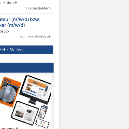
chnik GmbH
in Kaiserslautern
lateur (m/w/d) bzw.
ker (m/w/d)
dbruck
in Fürstenfeldbruck
Mehr Stellen