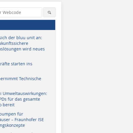
sich der bluu unit an:
zukunftssichere
slösungen wird neues
äfte starten ins
bernimmt Technische
ei Umweltauswirkungen:
EPDs für das gesamte
o bereit
pumpen für
user – Fraunhofer ISE
ungskonzepte