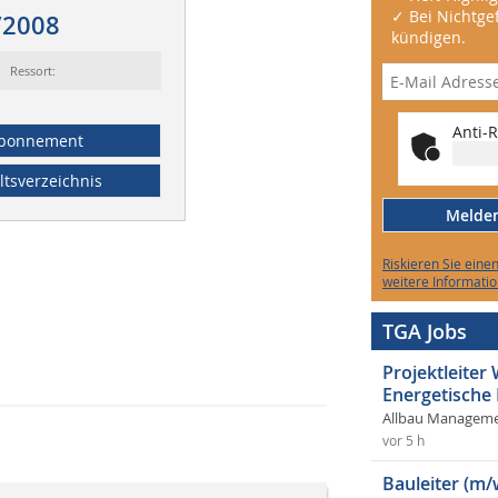
✓ Bei Nichtgef
/2008
kündigen.
Ressort:
Anti-R
bonnement
ltsverzeichnis
Melden 
Riskieren Sie eine
weitere Informatio
TGA Jobs
Projektleite
Energetische
Allbau Manageme
vor 5 h
Bauleiter (m/