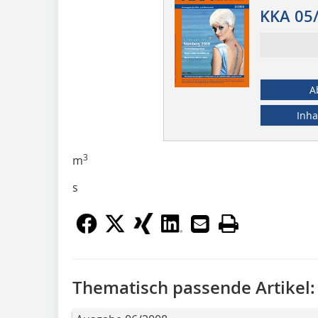
KKA 05
A
Inha
3
m
s
Thematisch passende Artikel: