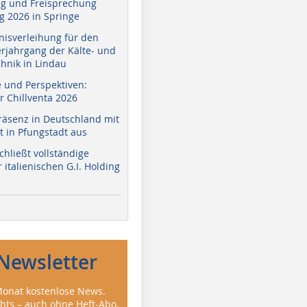
g und Freisprechung
 2026 in Springe
nisverleihung für den
erjahrgang der Kälte- und
hnik in Lindau
e und Perspektiven:
r Chillventa 2026
räsenz in Deutschland mit
 in Pfungstadt aus
hließt vollständige
italienischen G.I. Holding
Newsletter
onat kostenlose News.
ghts – auch ohne Heft-Abo.