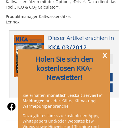
Kaltwassersätzen mit der Option „eDrive“. Dazu dient das
Tool „TCO & CO
Calculator“.
2
Produktmanager Kaltwassersätze,
Lennox
Dieser Artikel erschien in
KKA 03/2012
x
Holen Sie sich den
Ressort: Technik
kostenlosen KKA-
Newsletter!
Abonnement
Inhaltsverzeichnis
Sie erhalten
monatlich „eiskalt servierte“
Meldungen
aus der Kälte-, Klima- und
Wärmepumpenbranche
Dazu gibt es
Links
zu kostenlosen Apps,
Whitepapers und/oder Websites bzw.
Videos sowie Hinweise auf Termine und