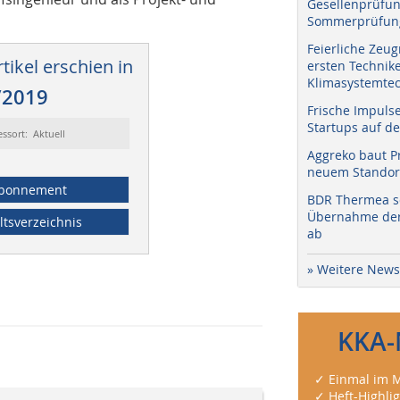
Gesellenprüfun
Sommerprüfung
Feierliche Zeug
tikel erschien in
ersten Technik
Klimasystemtec
/2019
Frische Impuls
Startups auf de
essort: Aktuell
Aggreko baut P
neuem Standort
bonnement
BDR Thermea sc
Übernahme der 
ltsverzeichnis
ab
» Weitere News
KKA-
✓ Einmal im M
✓ Heft-Highli