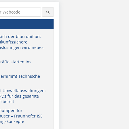
sich der bluu unit an:
zukunftssichere
slösungen wird neues
äfte starten ins
bernimmt Technische
ei Umweltauswirkungen:
EPDs für das gesamte
o bereit
pumpen für
user – Fraunhofer ISE
ungskonzepte