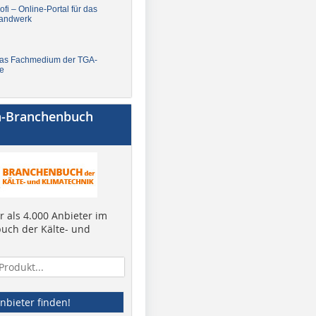
fi – Online-Portal für das
andwerk
Das Fachmedium der TGA-
e
a-Branchenbuch
 als 4.000 Anbieter im
uch der Kälte- und
nbieter finden!