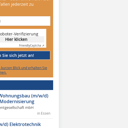
allen jederzeit zu
oboter-Verifizierung
Hier klicken
Friendly
Captcha ⇗
Sie sich jetzt an!
n kurzen Blick und erhalten Sie
nen.
r Wohnungsbau (m/w/d)
 Modernisierung
ntgesellschaft mbH
in Essen
w/d) Elektrotechnik