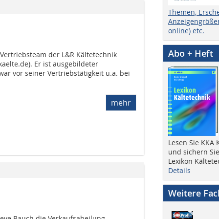
Themen, Ersch
Anzeigengrößen
online) etc.
Abo + Heft
s Vertriebsteam der L&R Kältetechnik
elte.de). Er ist ausgebildeter
r vor seiner Vertriebstätigkeit u.a. bei
mehr
Lesen Sie KKA K
und sichern Sie
Lexikon Kältete
Details
Weitere Fa
 Steve Bauch die Verkaufsabeilung