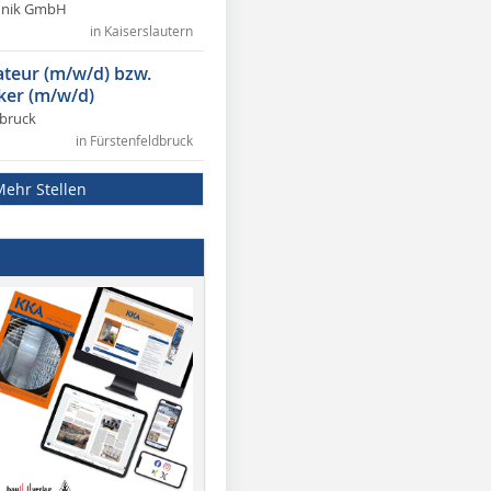
chnik GmbH
in Kaiserslautern
lateur (m/w/d) bzw.
ker (m/w/d)
dbruck
in Fürstenfeldbruck
Mehr Stellen