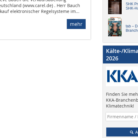
SHK Pro
eutschland (www.carel.de) . Herr Bauch
SHK-H
rkauf elektronischer Regelsysteme im...
mehr
tab – 
Branch
Kälte-/Klim
2026
Finden Sie mehr
KKA-Branchenb
Klimatechnik!
A