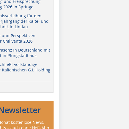
g und Freisprechung
 2026 in Springe
nisverleihung für den
erjahrgang der Kälte- und
hnik in Lindau
e und Perspektiven:
r Chillventa 2026
räsenz in Deutschland mit
 in Pfungstadt aus
hließt vollständige
italienischen G.I. Holding
Newsletter
onat kostenlose News.
ghts – auch ohne Heft-Abo.