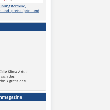
einungstermine,
 und -preise (print und
älte Klima Aktuell
 sich das
chnik gratis dazu!
chmagazine