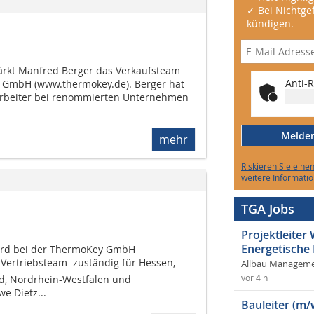
✓ Bei Nichtgef
kündigen.
stärkt Manfred Berger das Verkaufsteam
Anti-R
GmbH (www.thermokey.de). Berger hat
tarbeiter bei renommierten Unternehmen
Melden 
mehr
Riskieren Sie eine
weitere Informatio
TGA Jobs
Projektleite
Energetische
wird bei der ThermoKey GmbH
ertriebs­team  zuständig für Hessen,
Allbau Manageme
vor 4 h
nd, Nordrhein-Westfalen und
e Dietz...
Bauleiter (m/