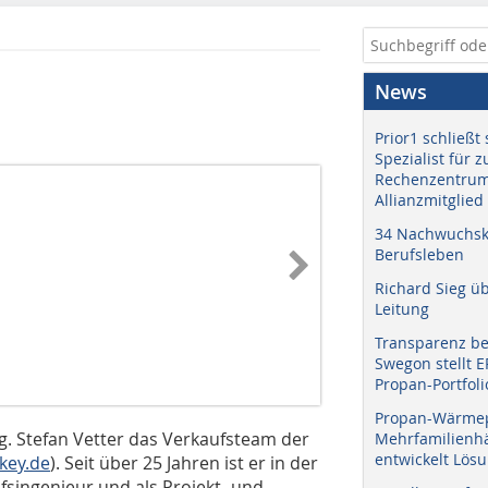
News
Prior1 schließt 
Spezialist für 
Rechenzentrum
Allianzmitglied
34 Nachwuchskr
Berufsleben
Richard Sieg ü
Leitung
Transparenz b
Swegon stellt 
Propan-Portfoli
Propan-Wärme
ng. Stefan Vetter das Verkaufsteam der
Mehrfamilienhä
entwickelt Lös
key.de
). Seit über 25 Jahren ist er in der
ufsingenieur und als Projekt- und