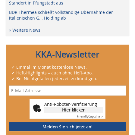
Standort in Pfungstadt aus
BDR Thermea schließt vollständige Übernahme der
italienischen G.I. Holding ab
» Weitere News
KKA-Newsletter
✓ Einmal im Monat kostenlose News.
✓ Heft-Highlights – auch ohne Heft-Abo.
✓ Bei Nichtgefallen jederzeit zu kündigen.
Anti-Roboter-Verifizierung
Hier klicken
Friendly
Captcha ⇗
Melden Sie sich jetzt an!