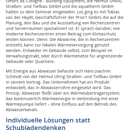
GmbH, BE-Cologne - Building Equipment, die Helmut UHRIG
Straßen- und Tiefbau GmbH und die aquatherm GmbH
hatten zu dem Seminar eingeladen. Los ging es mit Tobias
van der Heydt, Geschäftsführer der Prior1 GmbH, die auf die
Planung, den Bau und die Ausstattung von Rechenzentren
und Serverräumen spezialisiert ist. Er sprach darüber, wie
moderne Rechenzentren einen Beitrag zum Klimaschutz
leisten können. Denn: Die Abwärme, die in Rechenzentren
entsteht, kann zur lokalen Wärmeversorgung genutzt
werden. Entweder im Gebäude selbst, zum Beispiel im
Verwaltungstrakt, oder durch Wärmenetze für angrenzende
Gebäude oder Quartiere.
Mit Energie aus Abwasser befasste sich Hans Joachim
Schmidt von der Helmut Uhrig Straßen- und Tiefbau GmbH
in seinem Vortrag. Das Unternehmen hat ein Produkt
entwickelt, das in Abwasserrohre eingesetzt wird. Das
Prinzip: Abwasser fließt über ein Wärmeübertragersystem,
das kontinuierlich Wärmeenergie in Verbindung mit einer
Wärmepumpe liefert – ohne Einfluss auf den Betrieb des
Abwasserkanals.
Individuelle Lösungen statt
Schubladendenken