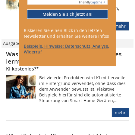
in unzähligen Anwendungen unseres
Friendly
Captcha ⇗
Alltags. Wegefindung in der Navigation,
Melden Sie sich jetzt an!
Einkaufsempfehlungen in...
mehr
Riskieren Sie einen Blick in den letzten
Newsletter und erhalten Sie weitere Infos!
Ausgabe 04/2024
Beispiele, Hinweise: Datenschutz, Analyse,
Widerruf
Was eine Künstliche Intelligenz so alles
lernt
KI kostenlos?*
Bei vielerlei Produkten wird KI mittlerweile
im Hintergrund verwendet, ohne dass dies
dem Anwender bewusst ist. Plakative
Beispiele hierfür sind die automatisierte
Steuerung von Smart-Home-Geräten,...
mehr