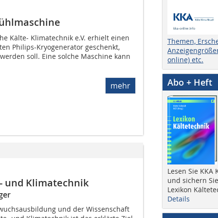
Kühlmaschine
e Kälte- Klimatechnik e.V. erhielt einen
Themen, Ersch
lten Philips-Kryogenerator geschenkt,
Anzeigengrößen
t werden soll. Eine solche Maschine kann
online) etc.
Abo + Heft
mehr
Lesen Sie KKA K
und sichern Sie
- und Klimatechnik
Lexikon Kältete
ger
Details
wuchsausbildung und der Wissenschaft