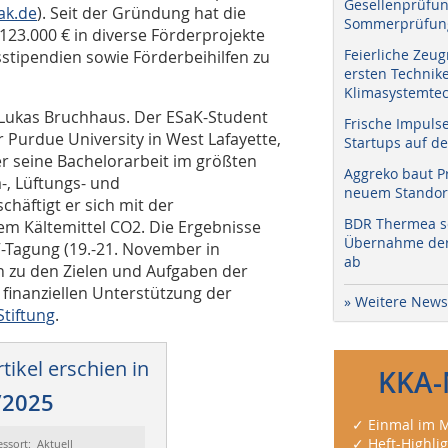
Gesellenprüfun
ak.de
). Seit der Gründung hat die
Sommerprüfung
23.000 € in diverse Förderprojekte
Feierliche Zeug
sstipendien sowie Förderbeihilfen zu
ersten Technik
Klimasystemtec
 Lukas Bruchhaus. Der ESaK-Student
Frische Impuls
 Purdue University in West Lafayette,
Startups auf de
er seine Bachelorarbeit im größten
Aggreko baut P
-, Lüftungs- und
neuem Standort
äftigt er sich mit der
BDR Thermea sc
em Kältemittel CO2. Die Ergebnisse
Übernahme der 
-Tagung (19.-21. November in
ab
 zu den Zielen und Aufgaben der
 finanziellen Unterstützung der
» Weitere News
tiftung
.
tikel erschien in
KKA-
/2025
✓ Einmal im M
✓ Heft-Highli
essort: Aktuell