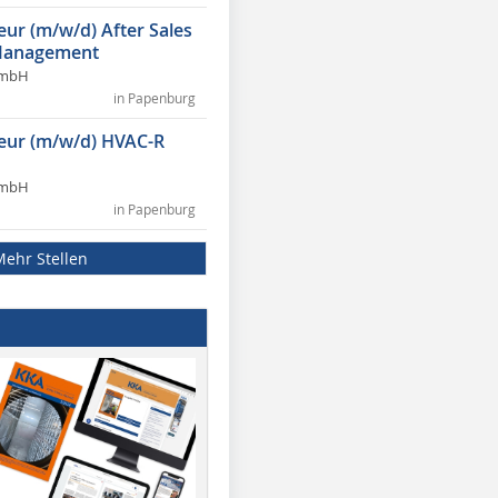
eur (m/w/d) After Sales
Management
GmbH
in Papenburg
ieur (m/w/d) HVAC-R
GmbH
in Papenburg
Mehr Stellen