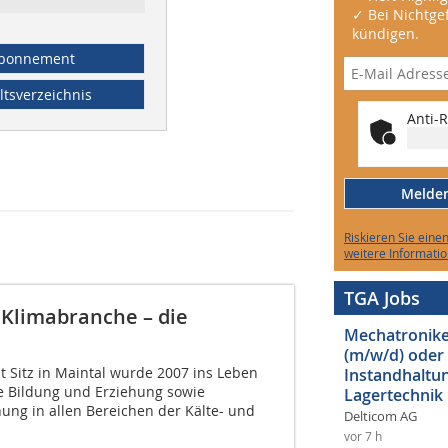
✓ Bei Nichtgef
kündigen.
bonnement
ltsverzeichnis
Anti-R
Melden 
Riskieren Sie eine
weitere Informatio
TGA Jobs
 Klimabranche – die
Mechatroniker
(m/w/d) oder
t Sitz in Maintal wurde 2007 ins Leben
Instandhaltun
e Bildung und Erziehung sowie
Lagertechnik
ung in allen Bereichen der Kälte- und
Delticom AG
vor 7 h