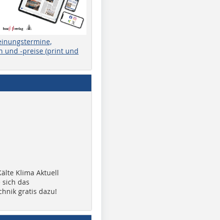
einungstermine,
 und -preise (print und
älte Klima Aktuell
 sich das
chnik gratis dazu!