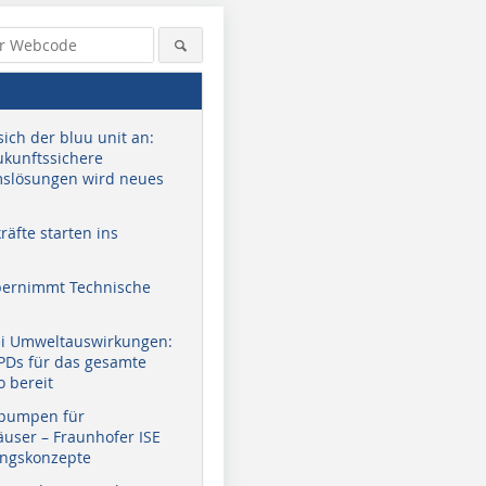
sich der bluu unit an:
zukunftssichere
slösungen wird neues
äfte starten ins
bernimmt Technische
ei Umweltauswirkungen:
EPDs für das gesamte
o bereit
pumpen für
user – Fraunhofer ISE
ungskonzepte