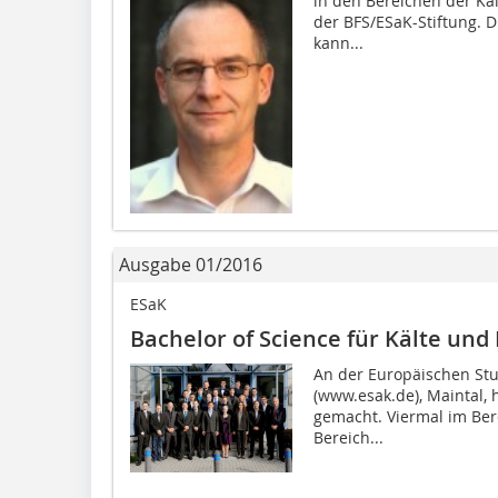
in den Bereichen der Kält
der BFS/ESaK-Stiftung. D
kann...
Ausgabe 01/2016
ESaK
Bachelor of Science für Kälte und
An der Europäischen St
(www.esak.de), Maintal,
gemacht. Viermal im Ber
Bereich...