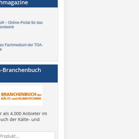
chmagazine
fi – Online-Portal für das
andwerk
Das Fachmedium der TGA-
e
a-Branchenbuch
 als 4.000 Anbieter im
uch der Kälte- und