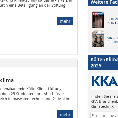
e- und Klimatechnik ist das erklärte Ziel
Weitere Fa
urch eine Beteiligung an der Stiftung
SHK Pro
mehr
SHK-H
tab – 
Branch
Kälte-/Klim
2026
 Klima
udienakademie Kälte-Klima-Lüftung
 haben 25 Studenten ihre Abschlüsse
Finden Sie mehr
eich Klimasystemtechnik und 21-Mal im
KKA-Branchenb
Klimatechnik!
mehr