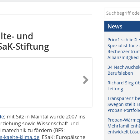
News
lte- und
Prior1 schließt 
SaK-Stiftung
Spezialist für 
Rechenzentrum
Allianzmitglied
34 Nachwuchskr
Berufsleben
Richard Sieg ü
Leitung
Transparenz b
Swegon stellt 
Propan-Portfoli
de
) mit Sitz in Maintal wurde 2007 ins
Propan-Wärme
Erziehung sowie Wissenschaft und
Mehrfamilienhä
limatechnik zu fördern (BFS:
entwickelt Lös
s-kaelte-klima.de
, ESaK: Europäische