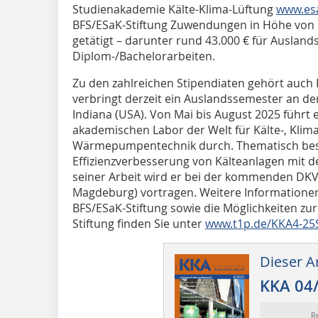
Studienakademie Kälte-Klima-Lüftung
www.es
BFS/ESaK-Stiftung Zuwendungen in Höhe von 1
getätigt – darunter rund 43.000 € für Ausland
Diplom-/Bachelorarbeiten.
Zu den zahlreichen Stipendiaten gehört auch
verbringt derzeit ein Auslandssemester an der
Indiana (USA). Von Mai bis August 2025 führt 
akademischen Labor der Welt für Kälte-, Klima
Wärmepumpentechnik durch. Thematisch besch
Effizienzverbesserung von Kälteanlagen mit d
seiner Arbeit wird er bei der kommenden DKV
Magdeburg) vortragen. Weitere Informationen
BFS/ESaK-Stiftung sowie die Möglichkeiten zur
Stiftung finden Sie unter
www.t1p.de/KKA4-25S
Dieser Ar
KKA 04
R