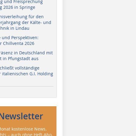
g und Freisprechung
 2026 in Springe
nisverleihung für den
erjahrgang der Kälte- und
hnik in Lindau
e und Perspektiven:
r Chillventa 2026
räsenz in Deutschland mit
 in Pfungstadt aus
hließt vollständige
italienischen G.I. Holding
Newsletter
onat kostenlose News.
ghts – auch ohne Heft-Abo.