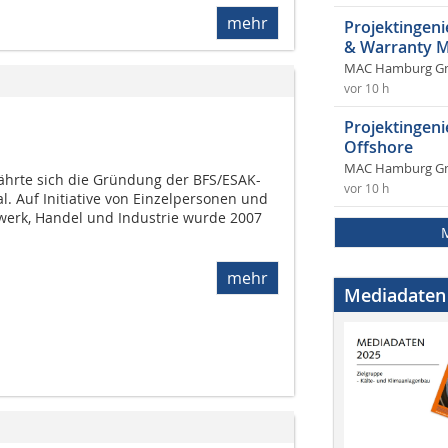
mehr
Projektingeni
& Warranty 
MAC Hamburg 
vor 10 h
Projektingen
Offshore
MAC Hamburg 
ährte sich die Gründung der BFS/ESAK-
vor 10 h
. Auf Initiative von Einzelpersonen und
rk, Handel und Industrie wurde 2007
mehr
Mediadaten