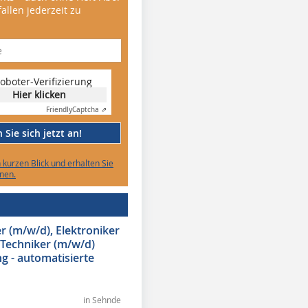
allen jederzeit zu
oboter-Verifizierung
Hier klicken
Friendly
Captcha ⇗
Sie sich jetzt an!
n kurzen Blick und erhalten Sie
nen.
 (m/w/d), Elektroniker
 Techniker (m/w/d)
g - automatisierte
in Sehnde