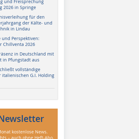
g und Freisprechung
 2026 in Springe
nisverleihung für den
erjahrgang der Kälte- und
hnik in Lindau
e und Perspektiven:
r Chillventa 2026
räsenz in Deutschland mit
 in Pfungstadt aus
hließt vollständige
italienischen G.I. Holding
Newsletter
onat kostenlose News.
ghts – auch ohne Heft-Abo.