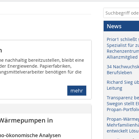
News
Prior1 schließt 
Spezialist für 
n
Rechenzentrum
Allianzmitglied
e nachhaltig bereitzustellen, bleibt eine
er Energiewende. Papierfabriken,
34 Nachwuchskr
gsmittelverarbeiter benötigen für die
Berufsleben
Richard Sieg ü
Leitung
mehr
Transparenz b
Swegon stellt 
Propan-Portfoli
r-Wärmepumpen in
Propan-Wärme
Mehrfamilienhä
entwickelt Lös
ermo-ökonomische Analysen