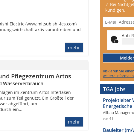
✓ Bei Nichtgef
kündigen.
shi Electric (www.mitsubishi-les.com)
nungswirtschaft aktiv vorantreiben und
Anti-R
mehr
Melden 
Riskieren Sie eine
 und Pflegezentrum Artos
weitere Informatio
nd Wasserverbrauch
TGA Jobs
lagen im Zentrum Artos Interlaken
ur zum Teil genutzt. Ein Großteil der
Projektleite
ser abgeführt, um
Energetische
urch ein...
Allbau Manageme
vor 4 h
mehr
Bauleiter (m/