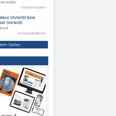
chnik GmbH
in Kaiserslautern
lateur (m/w/d) bzw.
ker (m/w/d)
dbruck
in Fürstenfeldbruck
Mehr Stellen