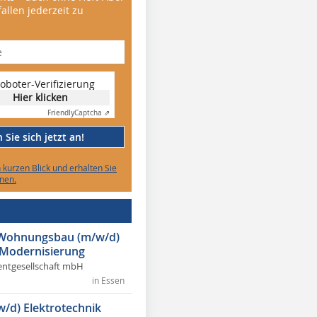
allen jederzeit zu
oboter-Verifizierung
Hier klicken
Friendly
Captcha ⇗
Sie sich jetzt an!
n kurzen Blick und erhalten Sie
nen.
r Wohnungsbau (m/w/d)
 Modernisierung
ntgesellschaft mbH
in Essen
w/d) Elektrotechnik