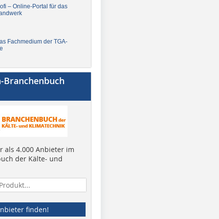
fi – Online-Portal für das
andwerk
Das Fachmedium der TGA-
e
a-Branchenbuch
 als 4.000 Anbieter im
uch der Kälte- und
nbieter finden!