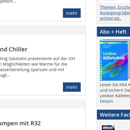
jedoch...
Themen, Ersch
Anzeigengrößen
mehr
online) etc.
Abo + Heft
d Chiller
ing Solutions präsentierte auf der ISH
n Möglichkeiten wie Wärme für die
asserbereitung sparsam und mit
ugt...
Lesen Sie KKA K
mehr
und sichern Sie
Lexikon Kältete
Details
Weitere Fa
umpen mit R32