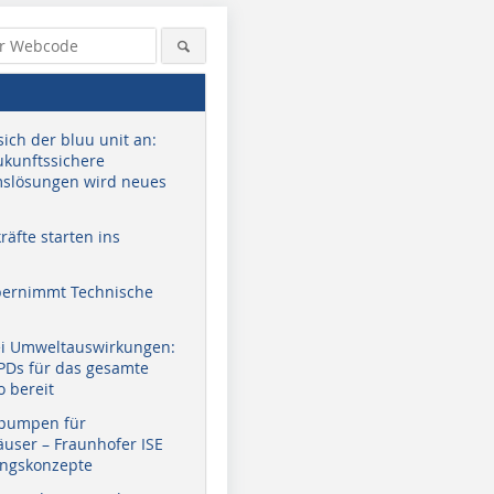
sich der bluu unit an:
zukunftssichere
slösungen wird neues
äfte starten ins
bernimmt Technische
ei Umweltauswirkungen:
EPDs für das gesamte
o bereit
pumpen für
user – Fraunhofer ISE
ungskonzepte