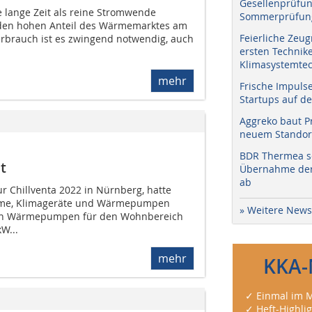
Gesellenprüfun
lange Zeit als reine Stromwende
Sommerprüfung
 den hohen Anteil des Wärmemarktes am
Feierliche Zeug
rbrauch ist es zwingend notwendig, auch
ersten Technik
Klimasystemtec
mehr
Frische Impuls
Startups auf de
Aggreko baut P
neuem Standort
BDR Thermea sc
t
Übernahme der 
ab
r Chillventa 2022 in Nürnberg, hatte
teme, Klimageräte und Wärmepumpen
» Weitere News
ren Wärmepumpen für den Wohnbereich
W...
mehr
KKA-
✓ Einmal im M
✓ Heft-Highli