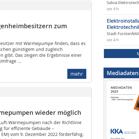
Salvia Elektrote
vor 4 h
Elektroinstal
igenheimbesitzern zum
Elektrotechni
Stadt Fürstenfel
vor 4 h
esitzer mit Wärmepumpe finden, dass es
schen günstigem und zugleich
gibt. Das zeigen die Ergebnisse einer
mfrage ...
Mediadaten
mehr
ärmepumpen wieder möglich
-Luft-Wärmepumpen nach der Richtlinie
g für effiziente Gebäude –
EM) vom 9. Dezember 2022 förderfähig.