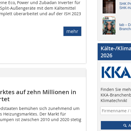
seine Eco, Power und Zubadan Inverter für
SHK Pro
plit-Außengeräte mit dem Kältemittel
SHK-H
mplett überarbeitet und auf der ISH 2023
tab – 
Branch
mehr
Kälte-/Klim
2026
Finden Sie mehr
es auf zehn Millionen in
KKA-Branchenb
rtet
Klimatechnik!
iedstaaten bemühen sich zunehmend um
s Heizungsmarktes. Der Markt für
mpen ist zwischen 2010 und 2020 stetig
A