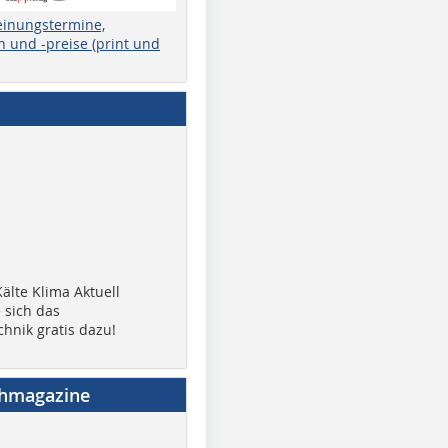
einungstermine,
 und -preise (print und
älte Klima Aktuell
 sich das
chnik gratis dazu!
chmagazine