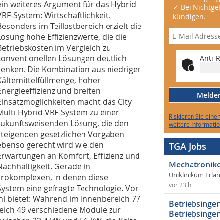
ein weiteres Argument für das Hybrid
✓ Bei Nichtgef
VRF-System: Wirtschaftlichkeit.
kündigen.
Besonders im Teillastbereich erzielt die
Lösung hohe Effizienzwerte, die die
Betriebskosten im Vergleich zu
konventionellen Lösungen deutlich
Anti-R
senken. Die Kombination aus niedriger
Kältemittelfüllmenge, hoher
Energieeffizienz und breiten
Melden 
Einsatzmöglichkeiten macht das City
Multi Hybrid VRF-System zu einer
Riskieren Sie eine
zukunftsweisenden Lösung, die den
weitere Informatio
steigenden gesetzlichen Vorgaben
ebenso gerecht wird wie den
TGA Jobs
Erwartungen an Komfort, Effizienz und
Mechatronike
Nachhaltigkeit. Gerade in
Uniklinikum Erla
rokomplexen, in denen diese
vor 23 h
ystem eine gefragte Technologie. Vor
hl bietet: Während im Innenbereich 77
Betriebsingen
reich 49 verschiedene Module zur
Betriebsingen