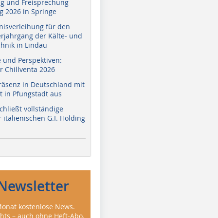
g und Freisprechung
 2026 in Springe
nisverleihung für den
erjahrgang der Kälte- und
hnik in Lindau
e und Perspektiven:
r Chillventa 2026
räsenz in Deutschland mit
 in Pfungstadt aus
hließt vollständige
italienischen G.I. Holding
Newsletter
onat kostenlose News.
ghts – auch ohne Heft-Abo.