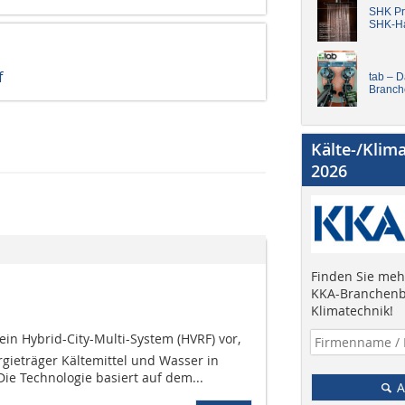
SHK Pro
SHK-H
f
tab – 
Branch
Kälte-/Klim
2026
Finden Sie mehr
KKA-Branchenb
Klimatechnik!
 ein Hybrid-City-Multi-System (HVRF) vor,
gieträger Kältemittel und Wasser in
Die Technologie basiert auf dem...
A