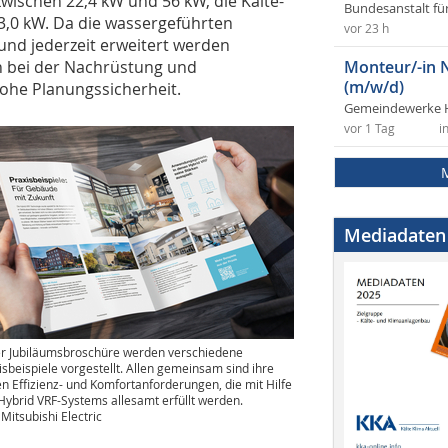
wischen 22,4 kW und 56 kW, die Kälte-
Bundesanstalt fü
63,0 kW. Da die wassergeführten
vor 23 h
und jederzeit erweitert werden
h bei der Nachrüstung und
Monteur/-in 
(m/w/d)
he Planungssicherheit.
Gemeindewerke 
vor 1 Tag
i
Mediadaten
er Jubiläumsbroschüre werden verschiedene
isbeispiele vorgestellt. Allen gemeinsam sind ihre
n Effizienz- und Komfortanforderungen, die mit Hilfe
Hybrid VRF-Systems allesamt erfüllt werden.
 Mitsubishi Electric