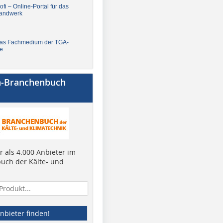
fi – Online-Portal für das
andwerk
Das Fachmedium der TGA-
e
a-Branchenbuch
 als 4.000 Anbieter im
uch der Kälte- und
nbieter finden!