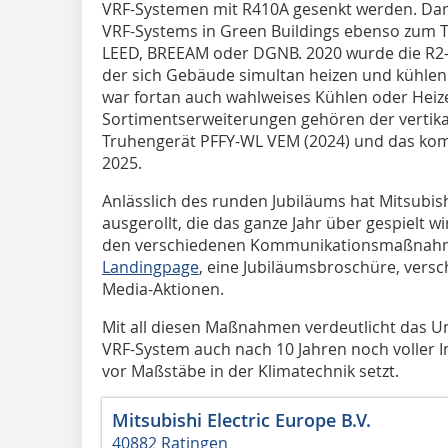
VRF-Systemen mit R410A gesenkt werden. Da
VRF-Systems in Green Buildings ebenso zum Tr
LEED, BREEAM oder DGNB. 2020 wurde die R2-S
der sich Gebäude simultan heizen und kühlen 
war fortan auch wahlweises Kühlen oder Heiz
Sortimentserweiterungen gehören der vertikal
Truhengerät PFFY-WL VEM (2024) und das ko
2025.
Anlässlich des runden Jubiläums hat Mitsubish
ausgerollt, die das ganze Jahr über gespielt 
den verschiedenen Kommunikationsmaßnahm
Landingpage
, eine Jubiläumsbroschüre, versc
Media-Aktionen.
Mit all diesen Maßnahmen verdeutlicht das U
VRF-System auch nach 10 Jahren noch voller I
vor Maßstäbe in der Klimatechnik setzt.
Mitsubishi Electric Europe B.V.
40882 Ratingen