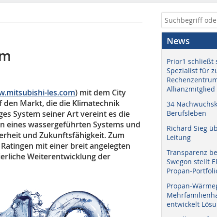
News
em
Prior1 schließt 
Spezialist für 
Rechenzentrum
Allianzmitglied
.mitsubishi-les.com
) mit dem City
 den Markt, die die Klimatechnik
34 Nachwuchskr
ges System seiner Art vereint es die
Berufsleben
en eines wassergeführten Systems und
Richard Sieg ü
cherheit und Zukunftsfähigkeit. Zum
Leitung
atingen mit einer breit angelegten
Transparenz b
erliche Weiterentwicklung der
Swegon stellt 
Propan-Portfoli
Propan-Wärme
Mehrfamilienhä
entwickelt Lös