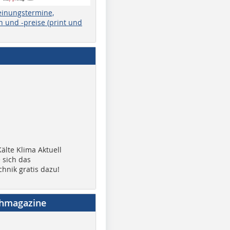
einungstermine,
 und -preise (print und
älte Klima Aktuell
 sich das
chnik gratis dazu!
chmagazine