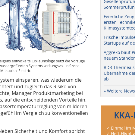
Gesellenprüfun
Sommerprüfung
Feierliche Zeug
ersten Technik
Klimasystemtec
Frische Impuls
Startups auf de
Aggreko baut P
neuem Standort
eigens entwickelte Jubiläumslogo setzt die Vorzüge
wassergeführten Systems wirkungsvoll in Szene.
BDR Thermea sc
 Mitsubishi Electric
Übernahme der 
ab
-System einsparen, was wiederum die
htert und zugleich das Risiko von
» Weitere News
Lechte, Manager Produktmarketing bei
s, auf die entscheidenden Vorteile hin.
Wassertemperaturreglung von milderen
gefühl im Vergleich zu konventionellen
KKA-
✓ Einmal im M
Neben Sicherheit und Komfort spricht
✓ Heft-Highli