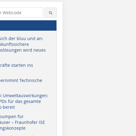
sich der bluu unit an:
zukunftssichere
slösungen wird neues
äfte starten ins
bernimmt Technische
ei Umweltauswirkungen:
EPDs für das gesamte
o bereit
pumpen für
user – Fraunhofer ISE
ungskonzepte