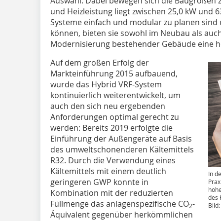
Auswahl. Dabei bewegen sich die Baugrößen z
und Heizleistung liegt zwischen 25,0 kW und 
Systeme einfach und modular zu planen sind 
können, bieten sie sowohl im Neubau als auc
Modernisierung bestehender Gebäude eine ho
Auf dem großen Erfolg der
Markteinführung 2015 aufbauend,
wurde das Hybrid VRF-System
kontinuierlich weiterentwickelt, um
auch den sich neu ergebenden
Anforderungen optimal gerecht zu
werden: Bereits 2019 erfolgte die
Einführung der Außengeräte auf Basis
des umweltschonenderen Kältemittels
R32. Durch die Verwendung eines
Kältemittels mit einem deutlich
In d
geringeren GWP konnte in
Prax
hohe
Kombination mit der reduzierten
des 
Füllmenge das anlagenspezifische CO
-
Bild:
2
Äquivalent gegenüber herkömmlichen