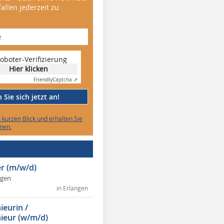
allen jederzeit zu
oboter-Verifizierung
Hier klicken
Friendly
Captcha ⇗
Sie sich jetzt an!
n kurzen Blick und erhalten Sie
nen.
r (m/w/d)
ngen
in Erlangen
ieurin /
ieur (w/m/d)