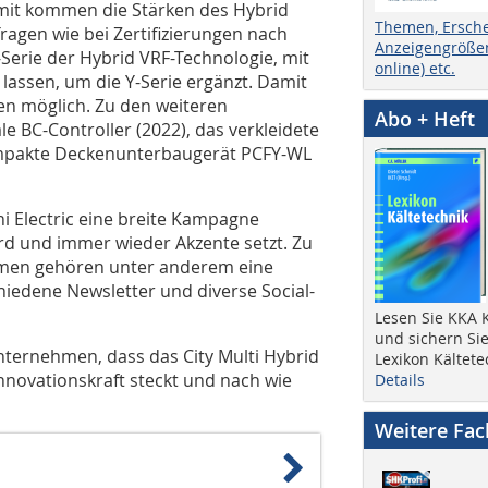
mit kommen die Stärken des Hybrid
Themen, Ersch
agen wie bei Zertifizierungen nach
Anzeigengrößen
erie der Hybrid VRF-Technologie, mit
online) etc.
lassen, um die Y-Serie ergänzt. Damit
en möglich. Zu den weiteren
Abo + Heft
e BC-Controller (2022), das verkleidete
mpakte Deckenunterbaugerät PCFY-WL
i Electric eine breite Kampagne
wird und immer wieder Akzente setzt. Zu
en gehören unter anderem eine
hiedene Newsletter und diverse Social-
Lesen Sie KKA K
und sichern Sie
nternehmen, dass das City Multi Hybrid
Lexikon Kältete
nnovationskraft steckt und nach wie
Details
Weitere Fa