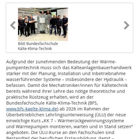
Bild: Bundesfachschule
Kälte-Klima-Technik
Aufgrund der zunehmenden Bedeutung der Wärme­
pumpentechnik muss sich das Kälteanlagenbauerhandwerk
stärker mit der Planung, Installation und Inbetriebnahme
wasserführender Systeme – insbesondere der Hydraulik –
befassen. Damit die Mechatroniker/innen für Kältetechnik
bereits während ihrer Lehre das nötige theoretische und
praktische Rüstzeug erhalten, wird an der
Bundesfachschule Kälte-Klima-Technik (BFS,
www.bfs-kaelte-klima.de
) ab 2026 im Rahmen der
Überbetrieblichen Lehrlingsunterweisung (ÜLU) der neue
einwöchige Kurs „KK 7 – Wärmerückgewinnungssysteme
und Wärmepumpen montieren, warten und in Stand setzen“
angeboten. Die ÜLU-Kurse an den Fachschulen sind
Bestandteil der beruflichen Erstausbildung, damit –