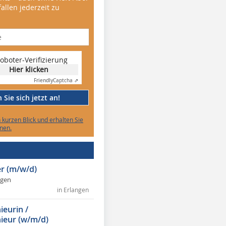
allen jederzeit zu
oboter-Verifizierung
Hier klicken
Friendly
Captcha ⇗
Sie sich jetzt an!
n kurzen Blick und erhalten Sie
nen.
r (m/w/d)
ngen
in Erlangen
ieurin /
ieur (w/m/d)