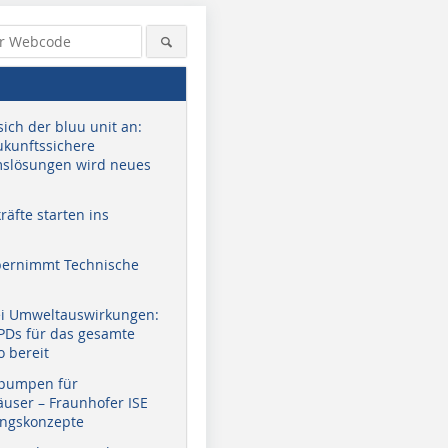
sich der bluu unit an:
zukunftssichere
slösungen wird neues
äfte starten ins
bernimmt Technische
ei Umweltauswirkungen:
EPDs für das gesamte
o bereit
pumpen für
user – Fraunhofer ISE
ungskonzepte