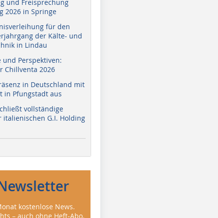
g und Freisprechung
 2026 in Springe
nisverleihung für den
erjahrgang der Kälte- und
hnik in Lindau
e und Perspektiven:
r Chillventa 2026
räsenz in Deutschland mit
 in Pfungstadt aus
hließt vollständige
italienischen G.I. Holding
Newsletter
onat kostenlose News.
ghts – auch ohne Heft-Abo.