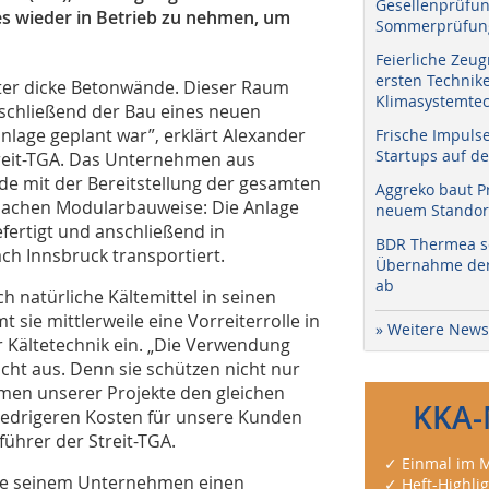
Gesellenprüfun
es wieder in Betrieb zu nehmen, um
Sommerprüfung
Feierliche Zeug
ersten Technik
ter dicke Betonwände. Dieser Raum
Klimasystemtec
anschließend der Bau eines neuen
nlage geplant war”, erklärt Alexander
Frische Impuls
Startups auf de
treit-TGA. Das Unternehmen aus
de mit der Bereitstellung der gesamten
Aggreko baut P
n Sachen Modularbauweise: Die Anlage
neuem Standort
ertigt und anschließend in
BDR Thermea sc
ch Innsbruck transportiert.
Übernahme der 
ab
ch natürliche Kältemittel in seinen
sie mittlerweile eine Vorreiterrolle in
» Weitere News
 Kältetechnik ein. „Die Verwendung
sicht aus. Denn sie schützen nicht nur
men unserer Projekte den gleichen
KKA-
iedrigeren Kosten für unsere Kunden
führer der Streit-TGA.
✓ Einmal im M
egie seinem Unternehmen einen
✓ Heft-Highli