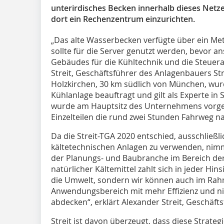
unterirdisches Becken innerhalb dieses Netz
dort ein Rechenzentrum einzurichten.
„Das alte Wasserbecken verfügte über ein Me
sollte für die Server genutzt werden, bevor 
Gebäudes für die Kühltechnik und die Steuera
Streit, Geschäftsführer des Anlagenbauers S
Holzkirchen, 30 km südlich von München, wur
Kühlanlage beauftragt und gilt als Experte i
wurde am Hauptsitz des Unternehmens vorgef
Einzelteilen die rund zwei Stunden Fahrweg na
Da die Streit-TGA 2020 entschied, ausschließli
kältetechnischen Anlagen zu verwenden, nimmt 
der Planungs- und Baubranche im Bereich der
natürlicher Kältemittel zahlt sich in jeder Hin
die Umwelt, sondern wir können auch im Rah
Anwendungsbereich mit mehr Effizienz und n
abdecken“, erklärt Alexander Streit, Geschäfts
Streit ist davon überzeugt, dass diese Strat