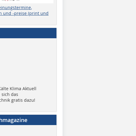
einungstermine,
 und -preise (print und
älte Klima Aktuell
 sich das
chnik gratis dazu!
chmagazine