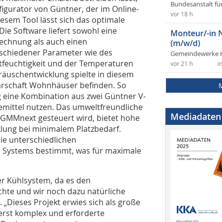
Bundesanstalt fü
igurator von Güntner, der im Online-
vor 18 h
esem Tool lässt sich das optimale
Die Software liefert sowohl eine
Monteur/-in 
echnung als auch einen
(m/w/d)
schiedener Parameter wie des
Gemeindewerke 
ftfeuchtigkeit und der Temperaturen
vor 21 h
i
räuschentwicklung spielte in diesem
hbarschaft Wohnhäuser befinden. So
g eine Kombination aus zwei Güntner V-
emittel nutzen. Das umweltfreundliche
Mediadaten
r GMMnext gesteuert wird, bietet hohe
klung bei minimalem Platzbedarf.
ie unterschiedlichen
s Systems bestimmt, was für maximale
ner Kühlsystem, da es den
hte und wir noch dazu natürliche
. „Dieses Projekt erwies sich als große
erst komplex und erforderte