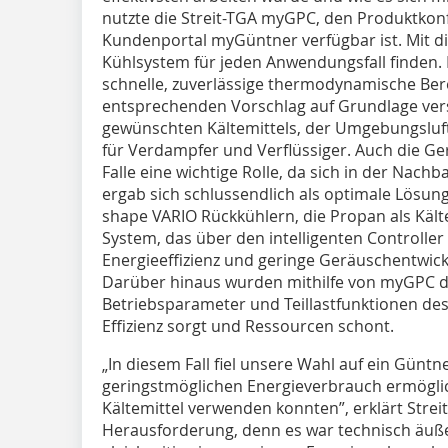
nutzte die Streit-TGA myGPC, den Produktkonf
Kundenportal myGüntner verfügbar ist. Mit di
Kühlsystem für ­jeden Anwendungsfall finden. 
schnelle, zuverlässige thermodynamische Ber
entsprechenden Vorschlag auf Grundlage ver
gewünschten Kältemittels, der ­Um­gebungslu
für Verdampfer und Verflüssiger. Auch die Ge
Falle eine wichtige Rolle, da sich in der Nac
ergab sich schlussendlich als optimale Lösun
shape VARIO Rückkühlern, die Propan als Kält
System, das über den intelligenten Controlle
Energieeffizienz und geringe Geräuschentwic
Darüber hinaus wurden mithilfe von myGPC d
Betriebsparameter und Teillastfunktionen de
Effizienz sorgt und Ressourcen schont.
„In diesem Fall fiel unsere Wahl auf ein Günt
geringstmöglichen Energieverbrauch ermöglic
Kältemittel verwenden konnten”, erklärt Streit
Herausforderung, denn es war technisch äuß