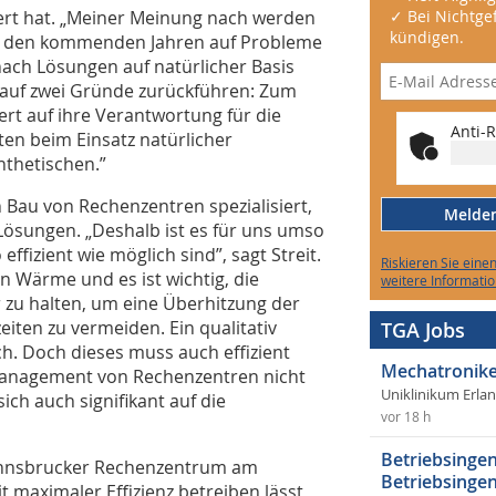
hert hat. „Meiner Meinung nach werden
✓ Bei Nichtgef
kündigen.
, in den kommenden Jahren auf Probleme
ach Lösungen auf natürlicher Basis
ch auf zwei Gründe zurückführen: Zum
t auf ihre Verantwortung für die
Anti-R
en beim Einsatz natürlicher
ynthetischen.”
 Bau von Rechenzentren spezialisiert,
Melden 
ösungen. „Deshalb ist es für uns umso
fizient wie möglich sind”, sagt Streit.
Riskieren Sie eine
 Wärme und es ist wichtig, die
weitere Informatio
 zu halten, um eine Überhitzung der
eiten zu vermeiden. Ein qualitativ
TGA Jobs
ch. Doch dieses muss auch effizient
Mechatronike
s Management von Rechenzentren nicht
Uniklinikum Erla
ich auch signifikant auf die
vor 18 h
Betriebsingen
Innsbrucker Rechenzentrum am
Betriebsingen
t maximaler Effizienz betreiben lässt,