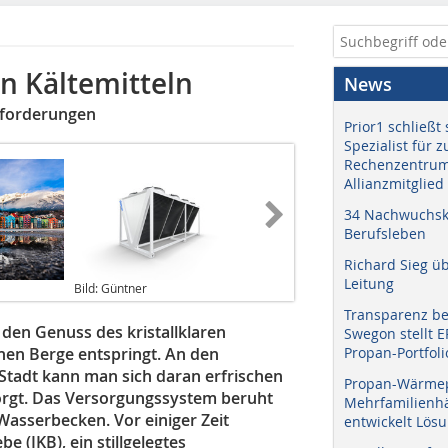
n Kältemitteln
News
nforderungen
Prior1 schließt 
Spezialist für 
Rechenzentrum
Allianzmitglied
34 Nachwuchskr
Berufsleben
Richard Sieg ü
Leitung
Bild: Güntner
Transparenz b
 den Genuss des kristallklaren
Swegon stellt 
nen Berge entspringt. An den
Propan-Portfoli
 Stadt kann man sich daran erfrischen
Propan-Wärme
orgt. Das Versorgungssystem beruht
Mehrfamilienhä
Wasserbecken. Vor einiger Zeit
entwickelt Lös
 (IKB), ein stillgelegtes