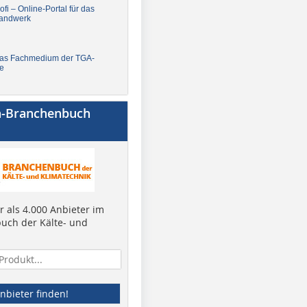
fi – Online-Portal für das
andwerk
Das Fachmedium der TGA-
e
a-Branchenbuch
 als 4.000 Anbieter im
uch der Kälte- und
nbieter finden!