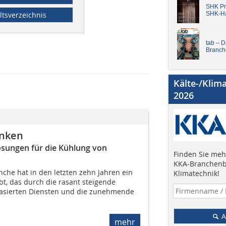
SHK Pro
ltsverzeichnis
SHK-H
tab – 
Branch
Kälte-/Klim
2026
enken
ösungen für die Kühlung von
Finden Sie mehr
KKA-Branchenb
he hat in den letzten zehn Jahren ein
Klimatechnik!
, das durch die rasant steigende
asierten Diensten und die zunehmende
A
mehr