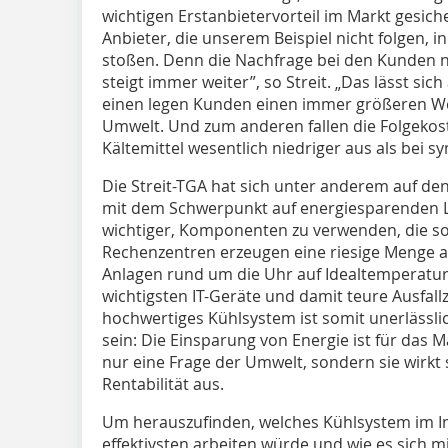
wichtigen Erstanbietervorteil im Markt gesic
Anbieter, die unserem Beispiel nicht folgen
stoßen. Denn die Nachfrage bei den Kunden n
steigt immer weiter”, so Streit. „Das lässt si
einen legen Kunden einen immer größeren Wer
Umwelt. Und zum anderen fallen die Folgekost
Kältemittel wesentlich niedriger aus als bei s
Die Streit-TGA hat sich unter anderem auf den
mit dem Schwerpunkt auf energiesparenden L
wichtiger, Komponenten zu verwenden, die so ef
Rechenzentren erzeugen eine riesige Menge an
Anlagen rund um die Uhr auf Idealtemperatur
wichtigsten IT-Geräte und damit teure Ausfallz
hochwertiges Kühlsystem ist somit unerlässli
sein: Die Einsparung von Energie ist für da
nur eine Frage der Umwelt, sondern sie wirkt s
Rentabilität aus.
Um herauszufinden, welches Kühlsystem im 
effektivsten arbeiten würde und wie es sich mi