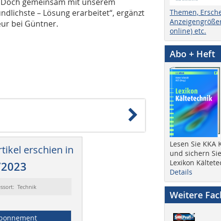
ch. Doch gemeinsam mit unserem
dlichste – Lösung erarbeitet“, ergänzt
Themen, Ersch
Anzeigengrößen
eur bei Güntner.
online) etc.
Abo + Heft
Lesen Sie KKA K
tikel erschien in
und sichern Sie
Lexikon Kältete
/2023
Details
ssort: Technik
Weitere Fa
bonnement