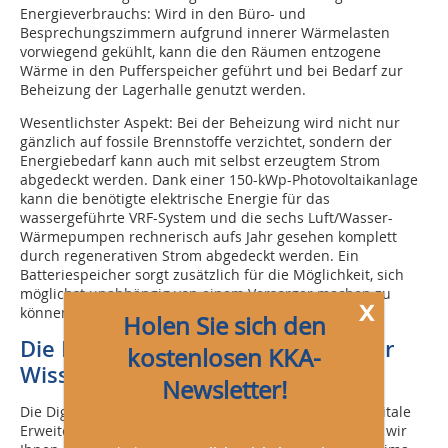
Energieverbrauchs: Wird in den Büro- und
Besprechungszimmern aufgrund innerer Wärmelasten
vorwiegend gekühlt, kann die den Räumen entzogene
Wärme in den Pufferspeicher geführt und bei Bedarf zur
Beheizung der Lagerhalle genutzt werden.
Wesentlichster Aspekt: Bei der Beheizung wird nicht nur
gänzlich auf fossile Brennstoffe verzichtet, sondern der
Energiebedarf kann auch mit selbst erzeugtem Strom
abgedeckt werden. Dank einer 150-kWp-Photovoltaikanlage
kann die benötigte elektrische Energie für das
wassergeführte VRF-System und die sechs Luft/Wasser-
Wärmepumpen rechnerisch aufs Jahr gesehen komplett
durch regenerativen Strom abgedeckt werden. Ein
Batteriespeicher sorgt zusätzlich für die Möglichkeit, sich
möglichst unabhängig von einem Versorger machen zu
x
können.
Holen Sie sich den
Die Digital Knowledge Days – unser
kostenlosen KKA-
Wissen als Onlineevent
Newsletter!
Die Digital Knowledge Days sind eine fortlaufende digitale
Erweiterung unserer Präsenzveranstaltungen, mit der wir