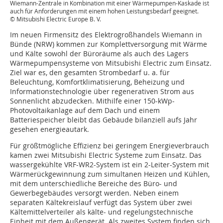
Wiemann-Zentrale in Kombination mit einer Wärmepumpen-Kaskade ist
auch für Anforderungen mit einem hohen Leistungsbedarf geeignet.
© Mitsubishi Electric Europe B. V.
Im neuen Firmensitz des Elektrogroßhandels Wiemann in
Bünde (NRW) kommen zur Komplettversorgung mit Wärme
und Kälte sowohl der Büroräume als auch des Lagers
Wärmepumpensysteme von Mitsubishi Electric zum Einsatz.
Ziel war es, den gesamten Strombedarf u. a. für
Beleuchtung, Komfortklimatisierung, Beheizung und
Informationstechnologie über regenerativen Strom aus
Sonnenlicht abzudecken. Mithilfe einer 150-kWp-
Photovoltaikanlage auf dem Dach und einem
Batteriespeicher bleibt das Gebäude bilanziell aufs Jahr
gesehen energieautark.
Für größtmögliche Effizienz bei geringem Energieverbrauch
kamen zwei Mitsubishi Electric Systeme zum Einsatz. Das
wassergekühlte VRF-WR2-System ist ein 2-Leiter-System mit
Wärmerückgewinnung zum simultanen Heizen und Kühlen,
mit dem unterschiedliche Bereiche des Büro- und
Gewerbegebäudes versorgt werden. Neben einem
separaten Kältekreislauf verfügt das System über zwei
Kältemittelverteiler als kälte- und regelungstechnische
Einheit mit dem Außengerät. Als zweites System finden sich