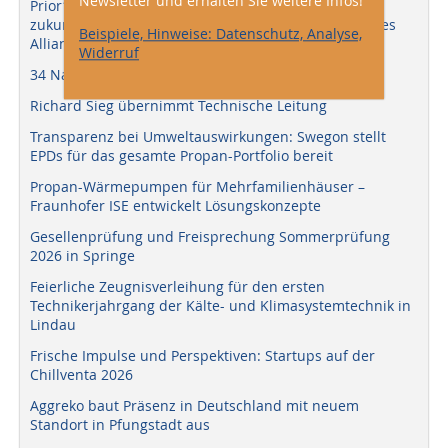
Newsletter und erhalten Sie weitere Infos!
Prior1 schließt sich der bluu unit an: Spezialist für
zukunftssichere Rechenzentrumslösungen wird neues
Beispiele, Hinweise: Datenschutz, Analyse,
Allianzmitglied
Widerruf
34 Nachwuchskräfte starten ins Berufsleben
Richard Sieg übernimmt Technische Leitung
Transparenz bei Umweltauswirkungen: Swegon stellt
EPDs für das gesamte Propan-Portfolio bereit
Propan-Wärmepumpen für Mehrfamilienhäuser –
Fraunhofer ISE entwickelt Lösungskonzepte
Gesellenprüfung und Freisprechung Sommerprüfung
2026 in Springe
Feierliche Zeugnisverleihung für den ersten
Technikerjahrgang der Kälte- und Klimasystemtechnik in
Lindau
Frische Impulse und Perspektiven: Startups auf der
Chillventa 2026
Aggreko baut Präsenz in Deutschland mit neuem
Standort in Pfungstadt aus