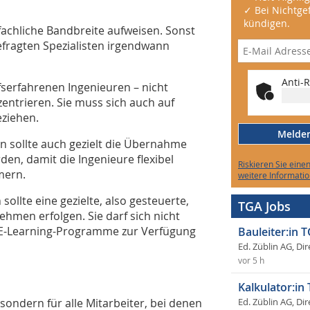
✓ Bei Nichtgef
kündigen.
fachliche Bandbreite aufweisen. Sonst
efragten Spezialisten irgendwann
Anti-R
ufserfahrenen Ingenieuren – nicht
zentrieren. Sie muss sich auch auf
ziehen.
Melden 
en sollte auch gezielt die Übernahme
den, damit die Ingenieure flexibel
Riskieren Sie eine
mern.
weitere Informatio
ollte eine gezielte, also gesteuerte,
TGA Jobs
hmen erfolgen. Sie darf sich nicht
d E-Learning-Programme zur Verfügung
Bauleiter:in 
Ed. Züblin AG, Dir
vor 5 h
Kalkulator:in
sondern für alle Mitarbeiter, bei denen
Ed. Züblin AG, Dir