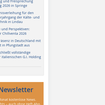
g und Freisprechung
 2026 in Springe
nisverleihung für den
erjahrgang der Kälte- und
hnik in Lindau
e und Perspektiven:
r Chillventa 2026
räsenz in Deutschland mit
 in Pfungstadt aus
hließt vollständige
italienischen G.I. Holding
Newsletter
onat kostenlose News.
ghts – auch ohne Heft-Abo.