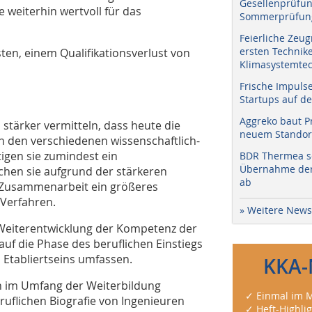
Gesellenprüfun
 weiterhin wertvoll für das
Sommerprüfung
Feierliche Zeug
ersten Technik
sten, einem Qualifikationsverlust von
Klimasystemtec
Frische Impuls
Startups auf de
Aggreko baut P
stärker vermitteln, dass heute die
neuem Standort
n den verschiedenen wissenschaftlich-
igen sie zumindest ein
BDR Thermea sc
Übernahme der 
hen sie aufgrund der stärkeren
ab
Zusammenarbeit ein größeres
 Verfahren.
» Weitere News
e Weiterentwicklung der Kompetenz der
 auf die Phase des beruflichen Einstiegs
 Etabliertseins umfassen.
KKA-
ch im Umfang der Weiterbildung
✓ Einmal im M
eruflichen Biografie von Ingenieuren
✓ Heft-Highli