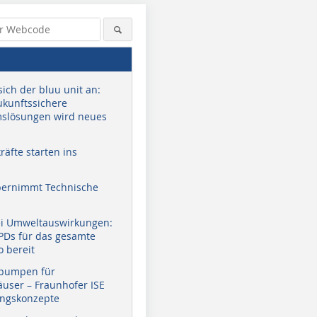
sich der bluu unit an:
zukunftssichere
slösungen wird neues
äfte starten ins
bernimmt Technische
ei Umweltauswirkungen:
EPDs für das gesamte
o bereit
pumpen für
user – Fraunhofer ISE
ungskonzepte