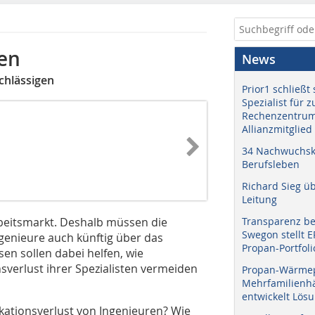
den
News
chlässigen
Prior1 schließt 
Spezialist für 
Rechenzentrum
Allianzmitglied
34 Nachwuchskr
Berufsleben
Richard Sieg ü
Leitung
beitsmarkt. Deshalb müssen die
Transparenz b
Swegon stellt 
genieure auch künftig über das
Propan-Portfoli
en sollen dabei helfen, wie
sverlust ihrer Spezialisten vermeiden
Propan-Wärme
Mehrfamilienhä
entwickelt Lös
kationsverlust von Ingenieuren? Wie