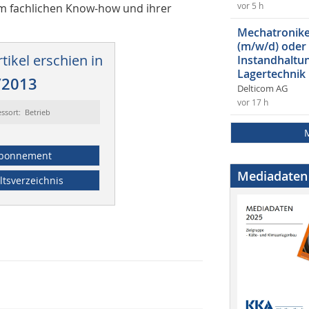
rem fachlichen Know-how und ihrer
vor 5 h
Mechatroniker
(m/w/d) oder
tikel erschien in
Instandhaltun
Lagertechnik
/2013
Delticom AG
vor 17 h
ssort: Betrieb
bonnement
Mediadaten
ltsverzeichnis