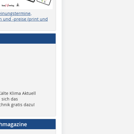
einungstermine,
 und -preise (print und
älte Klima Aktuell
 sich das
chnik gratis dazu!
chmagazine