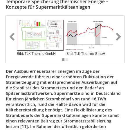
Temporäre Speicherung thermischer Energie –
Konzepte für Supermarktkälteanlagen
Bild: TLK-Thermo GmbH
Bild: TLK-Thermo GmbH
Bild: T
Der Ausbau erneuerbarer Energien im Zuge der
Energiewende führt zu einer erhöhten Fluktuation der
Stromerzeugung mit entsprechenden Auswirkungen auf
die Stabilität des Stromnetzes und den Bedarf an
Spitzenlastkraftwerken. Supermärkte sind in Deutschland
für einen jährlichen Strombedarf von rund 16 TWh
verantwortlich, rund die Hälfte davon wird für die
Kältebereitstellung benötigt. Eine Flexibilisierung des
Strombedarfs der Supermarktkälteanlagen könnte somit
einen relevanten Beitrag zur Stromnetzstabilisierung
leisten [11]. Im Rahmen des öffentlich geförderten