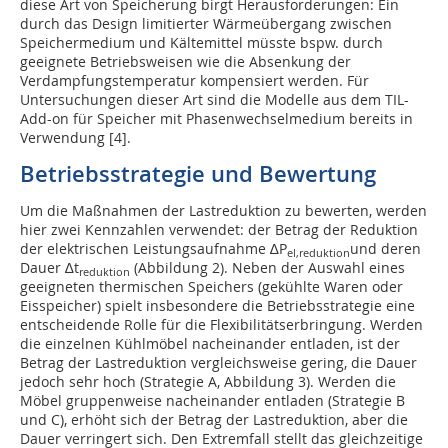
diese Art von Speicherung birgt Herausforderungen: Ein
durch das Design limitierter Wärmeübergang zwischen
Speichermedium und Kältemittel müsste bspw. durch
geeignete Betriebsweisen wie die Absenkung der
Verdampfungstemperatur kompensiert werden. Für
Untersuchungen dieser Art sind die Modelle aus dem TIL-
Add-on für Speicher mit Phasenwechselmedium bereits in
Verwendung [4].
Betriebsstrategie und Bewertung
Um die Maßnahmen der Lastreduktion zu bewerten, werden
hier zwei Kennzahlen verwendet: der Betrag der Reduktion
der elektrischen Leistungsaufnahme ∆P
und deren
el,reduktion
Dauer ∆t
(Abbildung 2). Neben der Auswahl eines
reduktion
geeigneten thermischen Speichers (gekühlte Waren oder
Eisspeicher) spielt insbesondere die Betriebsstrategie eine
entscheidende Rolle für die Flexibilitätserbringung. Werden
die einzelnen Kühlmöbel nacheinander entladen, ist der
Betrag der Lastreduktion vergleichsweise gering, die Dauer
jedoch sehr hoch (Strategie A, Abbildung 3). Werden die
Möbel gruppenweise nacheinander entladen (Strategie B
und C), erhöht sich der Betrag der Lastreduktion, aber die
Dauer verringert sich. Den Extremfall stellt das gleichzeitige