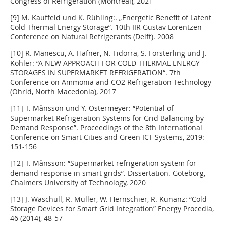
Congress of Refrigeration (Montreal), 2021
[9] M. Kauffeld und K. Rühling:. „Energetic Benefit of Latent
Cold Thermal Energy Storage”. 10th IIR Gustav Lorentzen
Conference on Natural Refrigerants (Delft). 2008
[10] R. Manescu, A. Hafner, N. Fidorra, S. Försterling und J.
Köhler: “A NEW APPROACH FOR COLD THERMAL ENERGY
STORAGES IN SUPERMARKET REFRIGERATION“. 7th
Conference on Ammonia and CO2 Refrigeration Technology
(Ohrid, North Macedonia), 2017
[11] T. Månsson und Y. Ostermeyer: “Potential of
Supermarket Refrigeration Systems for Grid Balancing by
Demand Response”. Proceedings of the 8th International
Conference on Smart Cities and Green ICT Systems, 2019:
151-156
[12] T. Månsson: “Supermarket refrigeration system for
demand response in smart grids”. Dissertation. Göteborg,
Chalmers University of Technology, 2020
[13] J. Waschull, R. Müller, W. Hernschier, R. Künanz: “Cold
Storage Devices for Smart Grid Integration” Energy Procedia,
46 (2014), 48-57