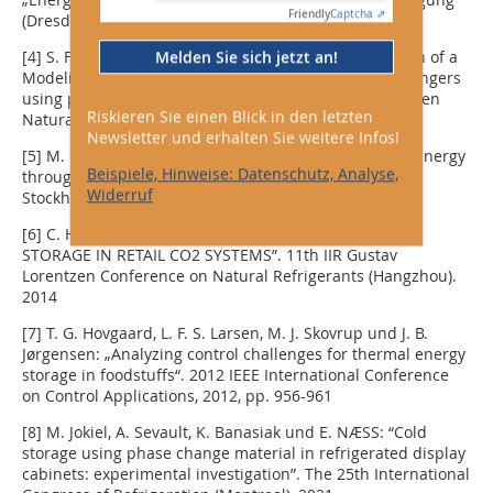
Friendly
Captcha ⇗
(Dresden), 2021
Melden Sie sich jetzt an!
[4] S. Försterling, H. Selvnes und A. Sevault: „Validation of a
Modelica numerical model for pillow plate heat exchangers
using phase change material”. 15th IIR Gustav Lorentzen
Riskieren Sie einen Blick in den letzten
Natural Working Fluids Conference (Trondheim), 2022
Newsletter und erhalten Sie weitere Infos!
[5] M. Grozdek: “Load shifting and storage of Cooling energy
Beispiele, Hinweise: Datenschutz, Analyse,
through ice bank or ice slurry systems”. Dissertation.
Widerruf
Stockholm, Royal Institute of Technology , 2009
[6] C. Heerup und T. Green: “LOAD SHIFTING BY ICE
STORAGE IN RETAIL CO2 SYSTEMS”. 11th IIR Gustav
Lorentzen Conference on Natural Refrigerants (Hangzhou).
2014
[7] T. G. Hovgaard, L. F. S. Larsen, M. J. Skovrup und J. B.
Jørgensen: „Analyzing control challenges for thermal energy
storage in foodstuffs“. 2012 IEEE International Conference
on Control Applications, 2012, pp. 956-961
[8] M. Jokiel, A. Sevault, K. Banasiak und E. NÆSS: “Cold
storage using phase change material in refrigerated display
cabinets: experimental investigation”. The 25th International