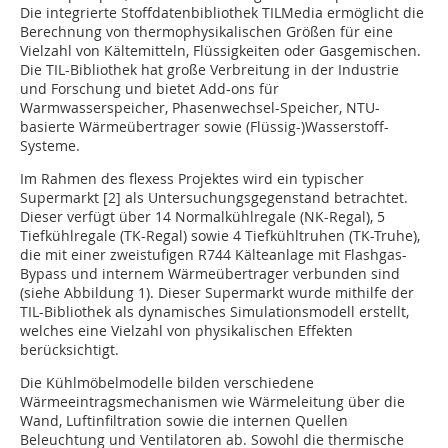
Die integrierte Stoffdatenbibliothek TILMedia ermöglicht die
Berechnung von thermophysikalischen Größen für eine
Vielzahl von Kältemitteln, Flüssigkeiten oder Gasgemischen.
Die TIL-Bibliothek hat große Verbreitung in der Industrie
und Forschung und bietet Add-ons für
Warmwasserspeicher, Phasenwechsel-Speicher, NTU-
basierte Wärmeübertrager sowie (Flüssig-)Wasserstoff-
Systeme.
Im Rahmen des flexess Projektes wird ein typischer
Supermarkt [2] als Untersuchungsgegenstand betrachtet.
Dieser verfügt über 14 Normalkühlregale (NK-Regal), 5
Tiefkühlregale (TK-Regal) sowie 4 Tiefkühltruhen (TK-Truhe),
die mit einer zweistufigen R744 Kälteanlage mit Flashgas-
Bypass und internem Wärmeübertrager verbunden sind
(siehe Abbildung 1). Dieser Supermarkt wurde mithilfe der
TIL-Bibliothek als dynamisches Simulationsmodell erstellt,
welches eine Vielzahl von physikalischen Effekten
berücksichtigt.
Die Kühlmöbelmodelle bilden verschiedene
Wärmeeintragsmechanismen wie Wärmeleitung über die
Wand, Luftinfiltration sowie die internen Quellen
Beleuchtung und Ventilatoren ab. Sowohl die thermische