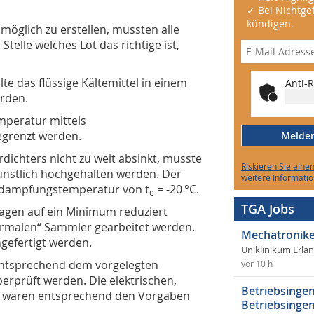
✓ Bei Nichtgef
kündigen.
möglich zu erstellen, mussten alle
telle welches Lot das richtige ist,
te das flüssige Kältemittel in einem
Anti-R
rden.
mperatur mittels
egrenzt werden.
Melden 
dichters nicht zu weit absinkt, musste
Riskieren Sie eine
ünstlich hochgehalten werden. Der
weitere Informatio
erdampfungstemperatur von t
= -20 °C.
e
TGA Jobs
agen auf ein Minimum reduziert
normalen“ Sammler gearbeitet werden.
Mechatronike
gefertigt werden.
Uniklinikum Erla
entsprechend dem vorgelegten
vor 10 h
erprüft werden. Die elektrischen,
Betriebsingen
r waren entsprechend den Vorgaben
Betriebsingen