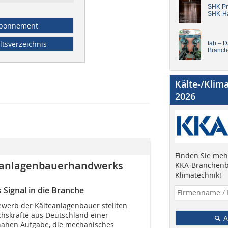
SHK Pro
SHK-H
bonnement
ltsverzeichnis
tab – 
Branch
Kälte-/Klim
2026
Finden Sie mehr
teanlagenbauerhandwerks
KKA-Branchenb
Klimatechnik!
Signal in die Branche
werb der Kälteanlagenbauer stellten
hskräfte aus Deutschland einer
A
nahen Aufgabe, die mechanisches