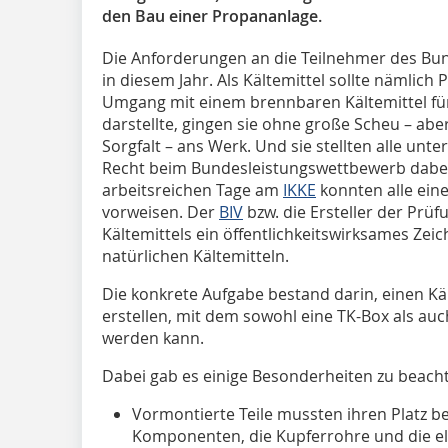
den Bau einer Propananlage.
Die Anforderungen an die Teilnehmer des B
in diesem Jahr. Als Kältemittel sollte nämli
Umgang mit einem brennbaren Kältemittel fü
darstellte, gingen sie ohne große Scheu – aber
Sorgfalt – ans Werk. Und sie stellten alle unte
Recht beim Bundesleistungswettbewerb dabei
arbeitsreichen Tage am
IKKE
konnten alle ein
vorweisen. Der
BIV
bzw. die Ersteller der Prü
Kältemittels ein öffentlichkeitswirksames Ze
natürlichen Kältemitteln.
Die konkrete Aufgabe bestand darin, einen Käl
erstellen, mit dem sowohl eine TK-Box als au
werden kann.
Dabei gab es einige Besonderheiten zu beach
Vormontierte Teile mussten ihren Platz b
Komponenten, die Kupferrohre und die el