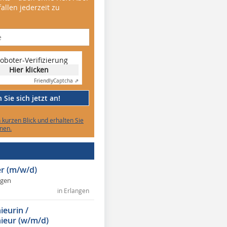
allen jederzeit zu
oboter-Verifizierung
Hier klicken
Friendly
Captcha ⇗
Sie sich jetzt an!
n kurzen Blick und erhalten Sie
nen.
r (m/w/d)
ngen
in Erlangen
ieurin /
ieur (w/m/d)