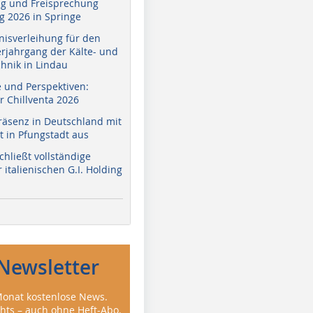
g und Freisprechung
 2026 in Springe
nisverleihung für den
erjahrgang der Kälte- und
hnik in Lindau
e und Perspektiven:
r Chillventa 2026
räsenz in Deutschland mit
 in Pfungstadt aus
hließt vollständige
italienischen G.I. Holding
Newsletter
onat kostenlose News.
ghts – auch ohne Heft-Abo.