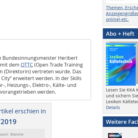
Themen, Ersch
Anzeigengrößen
online) etc.
Abo + Heft
e Bundesinnungsmeister Heribert
 mit dem
OTTC
(Open Trade Training
in (Direktorin) vertreten wurde. Das
 City“ erweitert werden. In der Skills
r-, Heizungs-, Elektro-, Kälte- und
Lesen Sie KKA K
 vorangetrieben werden.
und sichern Sie
Lexikon Kältete
Details
tikel erschien in
/2019
Weitere Fa
ssort: Branche