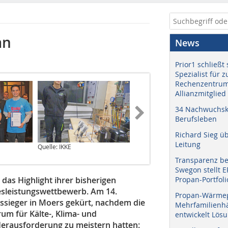
an
News
Prior1 schließt 
Spezialist für 
Rechenzentrum
Allianzmitglied
34 Nachwuchskr
Berufsleben
Richard Sieg ü
Leitung
Quelle: IKKE
Foto: Brauneis
Transparenz b
Swegon stellt 
 das Highlight ihrer bisherigen
Propan-Portfoli
esleistungswettbewerb. Am 14.
Propan-Wärme
sieger in Moers gekürt, nachdem die
Mehrfamilienhä
um für Kälte-, Klima- und
entwickelt Lös
Herausforderung zu meistern hatten: