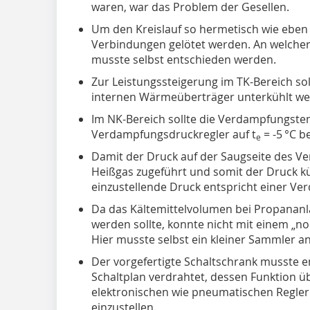
waren, war das Problem der Gesellen.
Um den Kreislauf so hermetisch wie eben 
Verbindungen gelötet werden. An welcher S
musste selbst entschieden werden.
Zur Leistungssteigerung im TK-Bereich soll
internen Wärmeüberträger unterkühlt we
Im NK-Bereich sollte die Verdampfungste
Verdampfungsdruckregler auf t
= -5 °C b
e
Damit der Druck auf der Saugseite des Ver
Heißgas zugeführt und somit der Druck k
einzustellende Druck entspricht einer V
Da das Kältemittelvolumen bei Propananl
werden sollte, konnte nicht mit einem „
Hier musste selbst ein kleiner Sammler an
Der vorgefertigte Schaltschrank musste 
Schaltplan verdrahtet, dessen Funktion üb
elektronischen wie pneumatischen Regle
einzustellen.