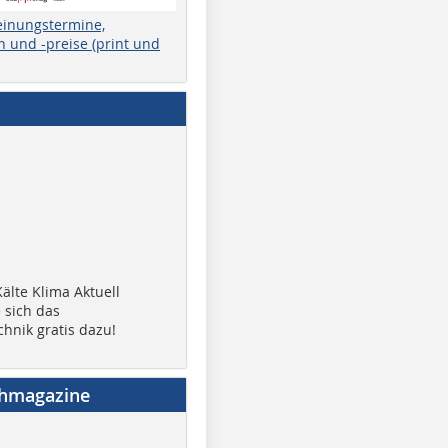
einungstermine,
 und -preise (print und
älte Klima Aktuell
 sich das
chnik gratis dazu!
chmagazine