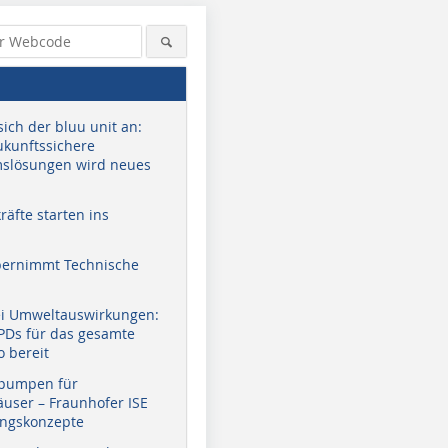
sich der bluu unit an:
zukunftssichere
slösungen wird neues
äfte starten ins
bernimmt Technische
ei Umweltauswirkungen:
EPDs für das gesamte
o bereit
pumpen für
user – Fraunhofer ISE
ungskonzepte