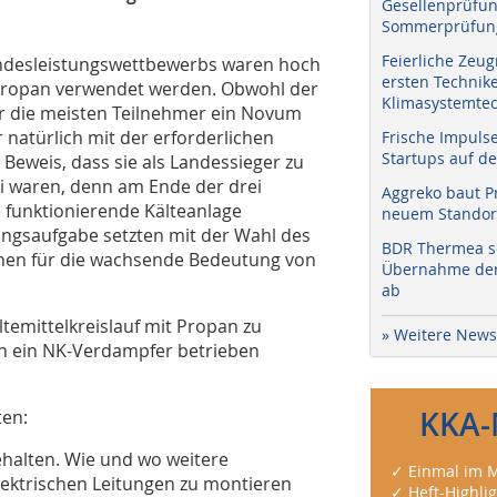
Gesellenprüfun
Sommerprüfung
Feierliche Zeug
undesleistungswettbewerbs waren hoch
ersten Technik
ch Propan verwendet werden. Obwohl der
Klimasystemtec
r die meisten Teilnehmer ein Novum
 natürlich mit der erforderlichen
Frische Impuls
Startups auf de
r Beweis, dass sie als Landessieger zu
 waren, denn am Ende der drei
Aggreko baut P
e funktionierende Kälteanlage
neuem Standort
fungsaufgabe setzten mit der Wahl des
BDR Thermea sc
ichen für die wachsende Bedeutung von
Übernahme der 
ab
temittelkreislauf mit Propan zu
» Weitere News
ch ein NK-Verdampfer betrieben
KKA-
ten:
ehalten. Wie und wo weitere
✓ Einmal im M
ektrischen Leitungen zu montieren
✓ Heft-Highli