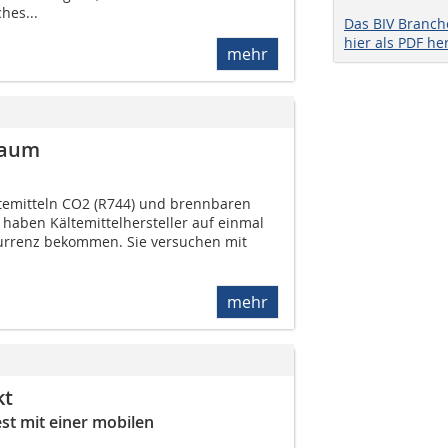
hes...
Das BIV Branc
hier als PDF he
mehr
raum
temitteln CO2 (R744) und brennbaren
n haben Kältemittelhersteller auf einmal
rrenz bekommen. Sie versuchen mit
mehr
kt
est mit einer mobilen