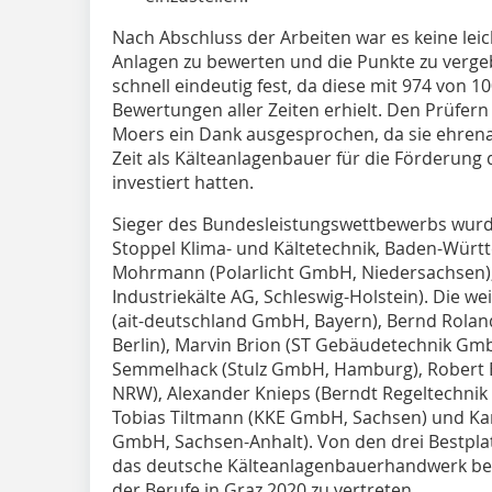
Nach Abschluss der Arbeiten war es keine leich
Anlagen zu bewerten und die Punkte zu vergeb
schnell eindeutig fest, da diese mit 974 von 
Bewertungen aller Zeiten erhielt. Den Prüfe
Moers ein Dank ausgesprochen, da sie ehren
Zeit als Kälteanlagenbauer für die Förderung
investiert hatten.
Sieger des Bundesleistungswettbewerbs wurd
Stoppel Klima- und Kältetechnik, Baden-Württ
Mohrmann (Polarlicht GmbH, Niedersachsen), Pl
Industriekälte AG, Schleswig-Holstein). Die w
(ait-deutschland GmbH, Bayern), Bernd Rola
Berlin), Marvin Brion (ST Gebäudetechnik Gm
Semmelhack (Stulz GmbH, Hamburg), Robert B
NRW), Alexander Knieps (Berndt Regeltechnik
Tobias Tiltmann (KKE GmbH, Sachsen) und Kam
GmbH, Sachsen-Anhalt). Von den drei Bestplat
das deutsche Kälteanlagenbauerhandwerk bei
der Berufe in Graz 2020 zu vertreten.