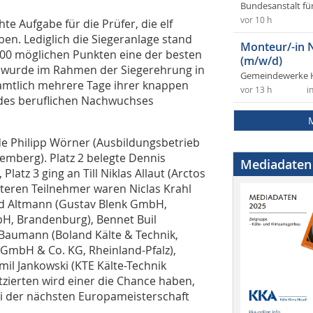
Bundesanstalt fü
vor 10 h
te Aufgabe für die Prüfer, die elf
en. Lediglich die Siegeranlage stand
Monteur/-in 
1000 möglichen Punkten eine der besten
(m/w/d)
rn wurde im Rahmen der Siegerehrung in
Gemeindewerke 
amtlich mehrere Tage ihrer knappen
vor 13 h
i
 des beruflichen Nachwuchses
e Philipp Wörner (Ausbildungsbetrieb
emberg). Platz 2 belegte Dennis
Mediadaten
atz 3 ging an Till Niklas Allaut (Arctos
eiteren Teilnehmer waren Niclas Krahl
nd Altmann (Gustav Blenk GmbH,
bH, Brandenburg), Bennet Buil
aumann (Boland Kälte & Technik,
 GmbH & Co. KG, Rheinland-Pfalz),
il Jankowski (KTE Kälte-Technik
zierten wird einer die Chance haben,
 der nächsten Europameisterschaft