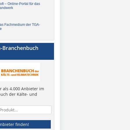
fi – Online-Portal für das
andwerk
Das Fachmedium der TGA-
e
a-Branchenbuch
 als 4.000 Anbieter im
uch der Kälte- und
nbieter finden!