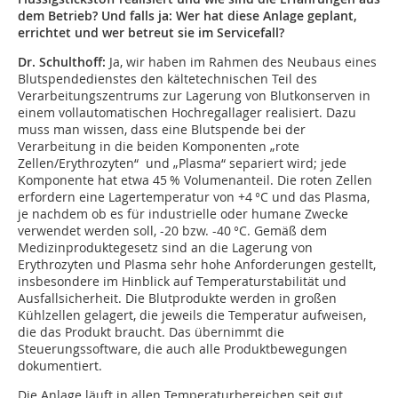
dem Betrieb? Und falls ja: Wer hat diese Anlage geplant,
errichtet und wer betreut sie im Servicefall?
Dr. Schulthoff:
Ja, wir haben im Rahmen des Neubaus eines
Blutspendedienstes den kältetechnischen Teil des
Verarbeitungszentrums zur Lagerung von Blutkonserven in
einem vollautomatischen Hochregallager realisiert. Dazu
muss man wissen, dass eine Blutspende bei der
Verarbeitung in die beiden Komponenten „rote
Zellen/Erythrozyten“ und „Plasma“ separiert wird; jede
Komponente hat etwa 45 % Volumenanteil. Die roten Zellen
erfordern eine Lagertemperatur von +4 °C und das Plasma,
je nachdem ob es für industrielle oder humane Zwecke
verwendet werden soll, -20 bzw. -40 °C. Gemäß dem
Medizinproduktegesetz sind an die Lagerung von
Erythrozyten und Plasma sehr hohe Anforderungen gestellt,
insbesondere im Hinblick auf Temperaturstabilität und
Ausfallsicherheit. Die Blutprodukte werden in großen
Kühlzellen gelagert, die jeweils die Temperatur aufweisen,
die das Produkt braucht. Das übernimmt die
Steuerungssoftware, die auch alle Produktbewegungen
dokumentiert.
Die Anlage läuft in allen Temperaturbereichen seit gut