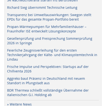
34 Nachwuchskräfte starten ins Berufsleben
Richard Sieg übernimmt Technische Leitung
Transparenz bei Umweltauswirkungen: Swegon stellt
EPDs für das gesamte Propan-Portfolio bereit
Propan-Wärmepumpen für Mehrfamilienhäuser –
Fraunhofer ISE entwickelt Lösungskonzepte
Gesellenprüfung und Freisprechung Sommerprüfung
2026 in Springe
Feierliche Zeugnisverleihung für den ersten
Technikerjahrgang der Kälte- und Klimasystemtechnik in
Lindau
Frische Impulse und Perspektiven: Startups auf der
Chillventa 2026
Aggreko baut Präsenz in Deutschland mit neuem
Standort in Pfungstadt aus
BDR Thermea schließt vollständige Übernahme der
italienischen G.I. Holding ab
» Weitere News