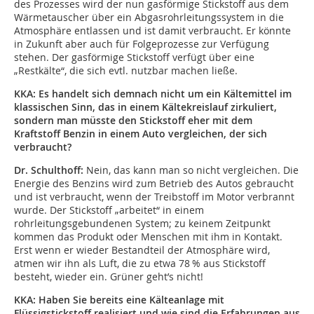
des Prozesses wird der nun gasförmige Stickstoff aus dem
Wärmetauscher über ein Abgasrohrleitungssystem in die
Atmosphäre entlassen und ist damit verbraucht. Er könnte
in Zukunft aber auch für Folgeprozesse zur Verfügung
stehen. Der gasförmige Stickstoff verfügt über eine
„Restkälte“, die sich evtl. nutzbar machen ließe.
KKA: Es handelt sich demnach nicht um ein Kältemittel im
klassischen Sinn, das in einem Kältekreislauf zirkuliert,
sondern man müsste den Stickstoff eher mit dem
Kraftstoff Benzin in einem Auto vergleichen, der sich
verbraucht?
Dr. Schulthoff:
Nein, das kann man so nicht vergleichen. Die
Energie des Benzins wird zum Betrieb des Autos gebraucht
und ist verbraucht, wenn der Treibstoff im Motor verbrannt
wurde. Der Stickstoff „arbeitet“ in einem
rohrleitungsgebundenen System; zu keinem Zeitpunkt
kommen das Produkt oder Menschen mit ihm in Kontakt.
Erst wenn er wieder Bestandteil der Atmosphäre wird,
atmen wir ihn als Luft, die zu etwa 78 % aus Stickstoff
besteht, wieder ein. Grüner geht’s nicht!
KKA: Haben Sie bereits eine Kälteanlage mit
Flüssigstickstoff realisiert und wie sind die Erfahrungen aus