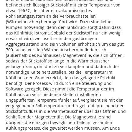
befindet sich flüssiger Stickstoff mit einer Temperatur von
etwa -196 °C, der über ein vakuumisoliertes
Rohrleitungssystem an die Verbrauchsstellen
(Wärmetauscher) herangeführt wird. Dazu sind keine
Pumpen notwendig, denn der Tankdruck sorgt dafür, dass
das Kühlmittel strömt. Sobald der Stickstoff nur ein wenig
erwärmt wird, wechselt er in den gasförmigen
Aggregatzustand und sein Volumen erhöht sich um das gut
700-fache. Vor den Wärmetauschern befinden sich
(außerhalb des Kühlhauses) Magnetventile, die sich öffnen,
sodass der Stickstoff so lange in die Wärmetauscher
gelangen kann, um dort zu verdampfen und dadurch die
notwendige Kälte herzustellen, bis die Temperatur im
Kühlhaus den Grad erreicht, den das gelagerte Produkt
benötigt. Der Prozess wird durch eine Steuerung und
Software geregelt. Diese nimmt die Temperatur der im
Kühlhaus an verschiedenen Stellen in­stallierten
ungepufferten Temperaturfühler auf, vergleicht sie mit der
vorgegebenen Solltemperatur und regelt entsprechend den
Stickstoffzufluss in die Wärmetauscher über das Öffnen und
Schließen der Magnetventile. Die Magnetventile sind
übrigens die einzigen beweglichen Teile im gesamten
Kühlungsprozess, die gewartet werden müssen. Am Ende