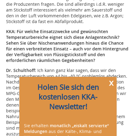
die Produzenten fragen. Die sind allerdings i.d.R. weniger
am Stickstoff interessiert als vielmehr am Sauerstoff und
den in der Luft vorkommenden Edelgasen, wie z.B. Argon;
Stickstoff ist da fast ein Abfallprodukt.
KKA: Für welche Einsatzzwecke und gewünschten
Temperaturbereiche eignet sich diese Anlagentechnik?
Sehen Sie über Nischenanwendungen hinaus die Chance
für einen verbreiteten Einsatz – auch vor dem Hintergrund
der Verfügbarkeit von Flüssigstickstoff und den
erforderlichen räumlichen Gegebenheiten?
Dr. Schulthoff:
Ich kann ganz klar sagen, dass wir den
Temperaturbereich von +4 bis -40 °C problemlos abdecken.
x
Nachdem wir die von mir beschriebene große Installation
Holen Sie sich den
im Gesundheitswesen unter den harten Bedingungen des
MPG-Gesetzes erfolgreich abgeschlossen haben, sehen wir
kostenlosen KKA-
den Markt für unsere Technologie in allen Bereichen, in
Newsletter!
denen Produkte gekühlt gelagert werden müssen,
beispielsweise in der Pharma- und
Nahrungsmittelindustrie. Kühlhäuser ohne die in meinem
Beispiel genannte vollautomatisierte Hochregalsteuerung
Sie erhalten
monatlich „eiskalt servierte“
sind mit unserer Technologie vergleichsweise leicht
Meldungen
aus der Kälte-, Klima- und
auszustatten. Räumliche Anforderungen bzw.