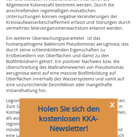
Allgemeine Koloniezahl bestimmt werden. Durch die
anschließenden regelmäßigen monatlichen
Untersuchungen können negative Veränderungen der
Kreislaufwasserbeschaffenheit erfasst und Störungen durch
vermehrtes Mikroorganismenwachstum erkannt werden.
Ein weiterer Überwachungsparameter ist das
humanpathogene Bakterium Pseudomonas aeruginosa, das
durch seine schleimbildenden Eigenschaften zu
Erstbesiedlern von Oberflächen und damit zu den
Biofilmbildnern gehört. Ein positiver Nachweis bzw. die
Überschreitung des Maßnahmewertes von Pseudomonas
aeruginosa weist auf eine massive Biofilmbildung auf
Oberflächen innerhalb des Wassersystems und somit auf
eine unzureichende Desinfektion oder mangelhafte
Instandhaltung hin.
Legionellen gehören zu den humanpathogenen Bakterien.
x
Zum Schutz der Gesundheit, sowohl der Personen, die in
Holen Sie sich den
Kontakt mit ggf. kontaminiertem Kreislaufwasser kommen,
kostenlosen KKA-
als auch zum Schutz der Bevölkerung durch ggf.
legionellenhaltige Aerosole muss das Kreislaufwasser
Newsletter!
mindestens vierteljährlich untersucht werden. Hierzu ist
eine Laboruntersuchung erforderlich, da Legionellen sich