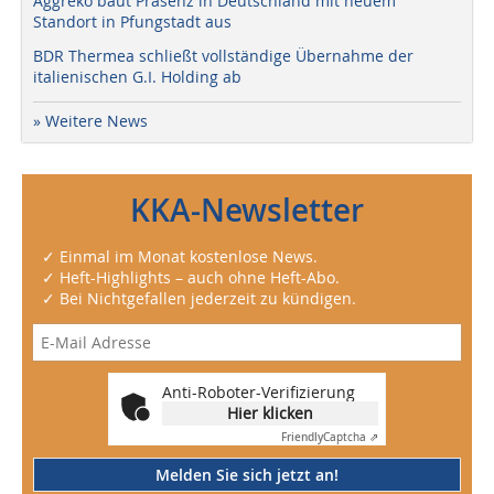
Aggreko baut Präsenz in Deutschland mit neuem
Standort in Pfungstadt aus
BDR Thermea schließt vollständige Übernahme der
italienischen G.I. Holding ab
» Weitere News
KKA-Newsletter
✓ Einmal im Monat kostenlose News.
✓ Heft-Highlights – auch ohne Heft-Abo.
✓ Bei Nichtgefallen jederzeit zu kündigen.
Anti-Roboter-Verifizierung
Hier klicken
Friendly
Captcha ⇗
Melden Sie sich jetzt an!