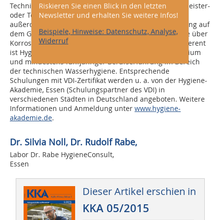
Riskieren Sie einen Blick in den letzten
Technik vertritt und ein einschlägiges Studium oder Meister-
Newsletter und erhalten Sie weitere Infos!
oder Technikerprüfung absolviert haben muss und
außerdem eine mindestens fünfjährige Berufserfahrung auf
Beispiele, Hinweise: Datenschutz, Analyse,
dem Gebiet wasserführender Anlagen und Kenntnisse über
Widerruf
Korrosionsvorgänge nachweisen muss. Der zweite Referent
ist Hygieniker/Mikrobiologe mit entsprechendem Studium
und mindestens fünfjähriger Berufserfahrung im Bereich
der technischen Wasserhygiene. Entsprechende
Schulungen mit VDI-Zertifikat werden u. a. von der Hygiene-
Akademie, Essen (Schulungspartner des VDI) in
verschiedenen Städten in Deutschland angeboten. Weitere
Informationen und Anmeldung unter
www.hygiene-
akademie.de
.
Dr. Silvia Noll, Dr. Rudolf Rabe,
Labor Dr. Rabe HygieneConsult,
Essen
Dieser Artikel erschien in
KKA 05/2015