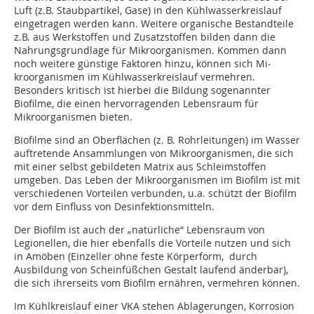
Luft (z.B. Staubpartikel, Gase) in den Kühlwasserkreislauf
eingetragen werden kann. Weitere organische Bestandteile
z.B. aus Werkstoffen und Zusatzstoffen bilden dann die
Nahrungsgrundlage für Mikroorganismen. Kommen dann
noch weitere günstige Faktoren hinzu, können sich Mi­
kroorganismen im Kühlwasserkreislauf vermehren.
Besonders kritisch ist hierbei die Bildung sogenannter
Biofilme, die einen hervorragenden Lebensraum für
Mikroorganismen bieten.
Biofilme sind an Oberflächen (z. B. Rohrleitungen) im Wasser
auftretende Ansammlungen von Mikroorganismen, die sich
mit einer selbst gebildeten Matrix aus Schleimstoffen
umgeben. Das Leben der Mikroorganismen im Biofilm ist mit
verschiedenen Vorteilen verbunden, u.a. schützt der Biofilm
vor dem Einfluss von Desinfektionsmitteln.
Der Biofilm ist auch der „natürliche“ Lebensraum von
Legionellen, die hier ebenfalls die Vorteile nutzen und sich
in Amöben (Einzeller ohne feste Körperform, durch
Ausbildung von Scheinfüßchen Gestalt laufend änderbar),
die sich ihrerseits vom Biofilm ernähren, vermehren können.
Im Kühlkreislauf einer VKA stehen Ablagerungen, Korrosion