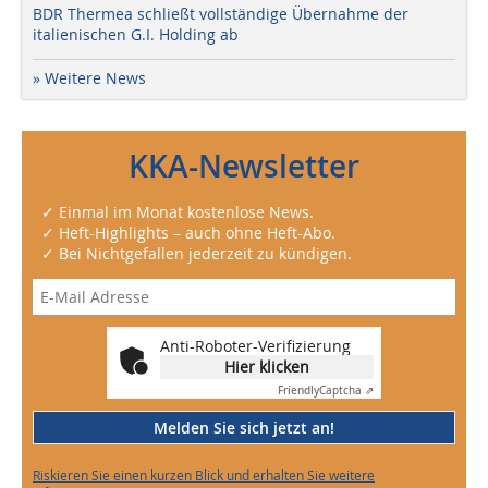
BDR Thermea schließt vollständige Übernahme der
italienischen G.I. Holding ab
» Weitere News
KKA-Newsletter
✓ Einmal im Monat kostenlose News.
✓ Heft-Highlights – auch ohne Heft-Abo.
✓ Bei Nichtgefallen jederzeit zu kündigen.
Anti-Roboter-Verifizierung
Hier klicken
Friendly
Captcha ⇗
Melden Sie sich jetzt an!
Riskieren Sie einen kurzen Blick und erhalten Sie weitere