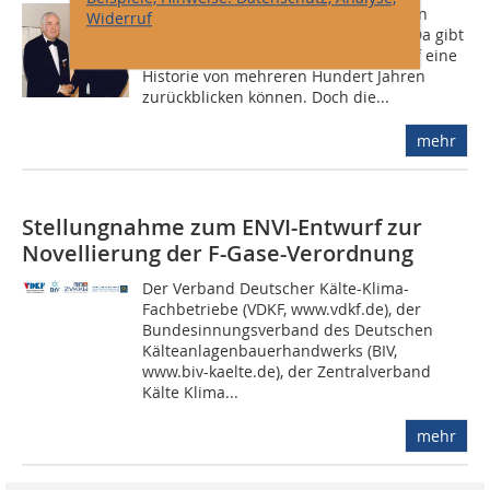
Was sind schon 40 Jahre, wenn wir von
Widerruf
handwerklicher Tradition sprechen? Da gibt
es Handwerksberufe, die mit Stolz auf eine
Historie von mehreren Hundert Jahren
zurückblicken können. Doch die...
mehr
Stellungnahme zum ENVI-Entwurf zur
Novellierung der F-Gase-Verordnung
Der Verband Deutscher Kälte-Klima-
Fachbetriebe (VDKF, www.vdkf.de), der
Bundesinnungsverband des Deutschen
Kälteanlagenbauerhandwerks (BIV,
www.biv-kaelte.de), der Zentralverband
Kälte Klima...
mehr