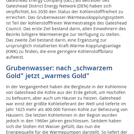
Gateshead Energy Company (GEC) als Betreiber des
Gateshead District Energy Network (DEN) haben sich
verpflichtet, bis 2030 den Status der Kohlenstofffreiheit zu
erreichen. Das Grubenwasser-Wärmeauskopplungssystem
ist Teil der kohlenstofffreien Wärmestrategie des Gateshead
Council. Das erste Ziel bestand darin, allen Einwohnern des
Bezirks billigere Wärmeenergie zur Verfügung zu stellen.
Das zweite Ziel bestand darin, eine Ergänzung zur
ursprünglich installierten Kraft-Wärme-Kopplungsanlage
(KWK) zu finden, die eine geringere Kohlenstoffbilanz
aufweist.
Grubenwasser: nach „schwarzem
Gold" jetzt „warmes Gold"
In der Vergangenheit haben die Bergleute in der Kohlemine
von Gateshead die Kohle aus der Erde geholt, um Hochöfen
zu befeuern, aber auch um Häuser zu heizen. Gateshead
war einst der größte Kohlelieferant der Welt und lieferte im
Jahr 1625 mehr als 400.000 Tonnen Kohle zur Beheizung von
Häusern. Die letzten Kohleminen in der Region wurden
jedoch in den 1960er Jahren geschlossen. Seitdem haben
sich die Stollen mit Wasser gefüllt, das nun die
Energiequelle für die Wärmepumpen darstellt. So liefert der