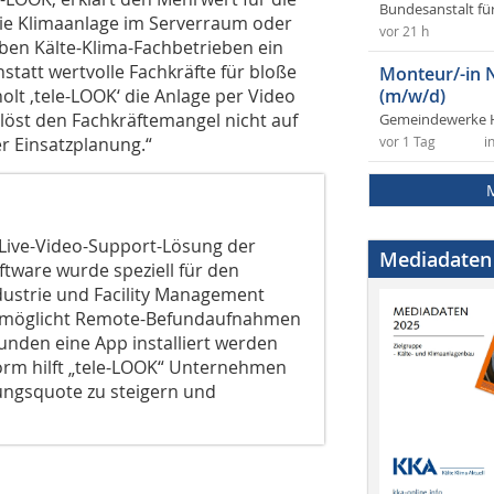
Bundesanstalt fü
ie Klimaanlage im Serverraum oder
vor 21 h
eben Kälte-Klima-Fachbetrieben ein
tatt wertvolle Fachkräfte für bloße
Monteur/-in 
lt ‚tele-LOOK‘ die Anlage per Video
(m/w/d)
 löst den Fachkräftemangel nicht auf
Gemeindewerke 
r Einsatzplanung.“
vor 1 Tag
i
 Live-Video-Support-Lösung der
Mediadaten
ftware wurde speziell für den
ustrie und Facility Management
 ermöglicht Remote-Befundaufnahmen
unden eine App installiert werden
orm hilft „tele-LOOK“ Unternehmen
sungsquote zu steigern und