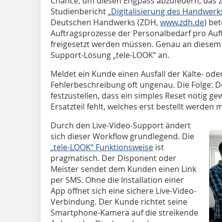
Chance, um diesen Engpass abzufedern, das ze
Studienbericht „
Digitalisierung des Handwerk
Deutschen Handwerks (ZDH,
www.zdh.de
) be
Auftragsprozesse der Personalbedarf pro Auf
freigesetzt werden müssen. Genau an diesem 
Support-Lösung „tele-LOOK“ an.
Meldet ein Kunde einen Ausfall der Kälte- oder
Fehlerbeschreibung oft ungenau. Die Folge: D
festzustellen, dass ein simples Reset nötig ge
Ersatzteil fehlt, welches erst bestellt werden 
Durch den Live-Video-Support ändert
sich dieser Workflow grundlegend. Die
„tele-LOOK“ Funktionsweise
ist
pragmatisch. Der Disponent oder
Meister sendet dem Kunden einen Link
per SMS. Ohne die Installation einer
App öffnet sich eine sichere Live-Video-
Verbindung. Der Kunde richtet seine
Smartphone-Kamera auf die streikende