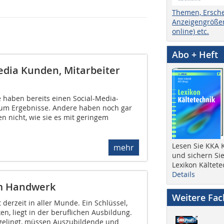
Themen, Ersch
Anzeigengrößen
online) etc.
Abo + Heft
edia Kunden, Mitarbeiter
 haben bereits einen Social-Media-
 kaum Ergebnisse. Andere haben noch gar
en nicht, wie sie es mit geringem
Lesen Sie KKA K
mehr
und sichern Sie
Lexikon Kältete
Details
im Handwerk
Weitere Fa
 derzeit in aller Munde. Ein Schlüssel,
, liegt in der beruflichen Ausbildung.
gelingt, müssen Auszubildende und