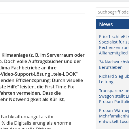
News
Prior1 schließt 
Spezialist für 
Rechenzentrum
Allianzmitglied
Klimaanlage (z. B. im Serverraum oder
b. Doch volle Auftragsbücher und der
34 Nachwuchskr
lima-Fachbetriebe an ihre
Berufsleben
e-Video-Support-Lösung „tele-LOOK“
Richard Sieg ü
idenden Effizienzsprung: Durch visuelle
Leitung
 Hilfe“ leisten, die First-Time-Fix-
Transparenz b
fahrten vermeiden. Dass die
Swegon stellt 
ehr Notwendigkeit als Kür ist,
Propan-Portfoli
Propan-Wärme
Mehrfamilienhä
Fachkräftemangel als ihr
entwickelt Lös
 % die Digitalisierung als enorme