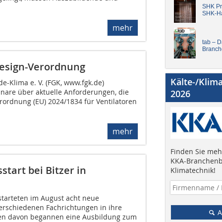
SHK Pro
SHK-H
mehr
tab – 
Branch
design-Verordnung
Kälte-/Klim
-Klima e. V. (FGK, www.fgk.de)
inare über aktuelle Anforderungen, die
2026
rordnung (EU) 2024/1834 für Ventilatoren
mehr
Finden Sie mehr
KKA-Branchenb
start bei Bitzer in
Klimatechnik!
 starteten im August acht neue
erschiedenen Fachrichtungen in ihre
A
eben davon begannen eine Ausbildung zum