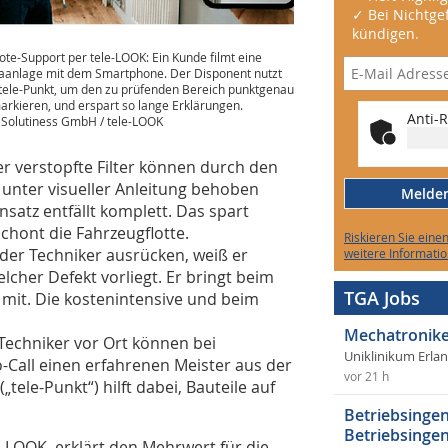
✓ Bei Nichtgef
kündigen.
te-Support per tele-LOOK: Ein Kunde filmt eine
aanlage mit dem Smartphone. Der Disponent nutzt
tele-Punkt, um den zu prüfenden Bereich punktgenau
arkieren, und erspart so lange Erklärungen.
Anti-R
: Solutiness GmbH / tele-LOOK
er verstopfte Filter können durch den
 unter visueller Anleitung behoben
Melden 
nsatz entfällt komplett. Das spart
chont die Fahrzeugflotte.
Riskieren Sie eine
s der Techniker ausrücken, weiß er
weitere Informatio
cher Defekt vorliegt. Er bringt beim
TGA Jobs
 mit. Die kostenintensive und beim
Mechatronike
-Techniker vor Ort können bei
Uniklinikum Erla
Call einen erfahrenen Meister aus der
vor 21 h
„tele-Punkt“) hilft dabei, Bauteile auf
Betriebsingen
Betriebsingen
e-LOOK, erklärt den Mehrwert für die