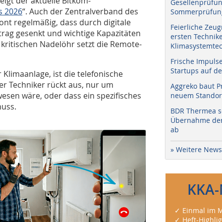
igt der aktuelle Bitkom-
Gesellenprüfun
s 2026
“. Auch der Zentralverband des
Sommerprüfung
tont regelmäßig, dass durch digitale
Feierliche Zeug
trag gesenkt und wichtige Kapazitäten
ersten Technik
kritischen Nadelöhr setzt die Remote-
Klimasystemtec
Frische Impuls
Startups auf de
 Klimaanlage, ist die telefonische
er Techniker rückt aus, nur um
Aggreko baut P
wesen wäre, oder dass ein spezifisches
neuem Standort
muss.
BDR Thermea sc
Übernahme der 
ab
» Weitere News
KKA-
✓ Einmal im M
✓ Heft-Highli