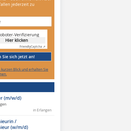
allen jederzeit zu
oboter-Verifizierung
Hier klicken
Friendly
Captcha ⇗
Sie sich jetzt an!
n kurzen Blick und erhalten Sie
nen.
r (m/w/d)
ngen
in Erlangen
ieurin /
ieur (w/m/d)