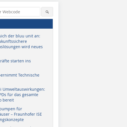
sich der bluu unit an:
zukunftssichere
slösungen wird neues
äfte starten ins
bernimmt Technische
ei Umweltauswirkungen:
EPDs für das gesamte
o bereit
pumpen für
user – Fraunhofer ISE
ungskonzepte