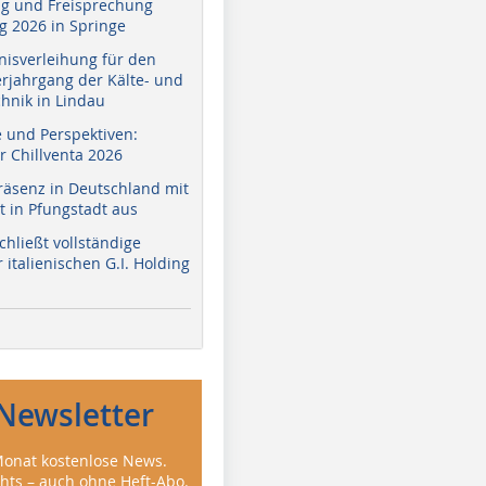
g und Freisprechung
 2026 in Springe
nisverleihung für den
erjahrgang der Kälte- und
hnik in Lindau
e und Perspektiven:
r Chillventa 2026
räsenz in Deutschland mit
 in Pfungstadt aus
hließt vollständige
italienischen G.I. Holding
Newsletter
onat kostenlose News.
ghts – auch ohne Heft-Abo.