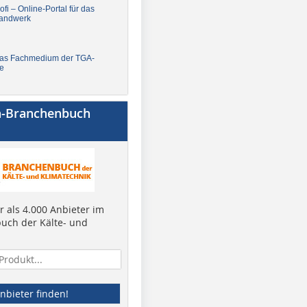
fi – Online-Portal für das
andwerk
Das Fachmedium der TGA-
e
a-Branchenbuch
 als 4.000 Anbieter im
uch der Kälte- und
nbieter finden!