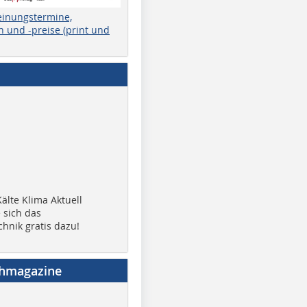
einungstermine,
 und -preise (print und
älte Klima Aktuell
 sich das
chnik gratis dazu!
chmagazine