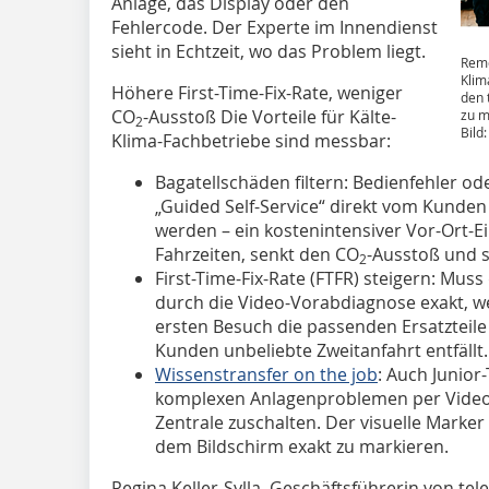
Anlage, das Display oder den
Fehlercode. Der Experte im Innendienst
sieht in Echtzeit, wo das Problem liegt.
Remo
Klim
Höhere First-Time-Fix-Rate, weniger
den 
CO
-Ausstoß Die Vorteile für Kälte-
zu m
2
Bild
Klima-Fachbetriebe sind messbar:
Bagatellschäden filtern: Bedienfehler od
„Guided Self-Service“ direkt vom Kunden
werden – ein kostenintensiver Vor-Ort-Ei
Fahrzeiten, senkt den CO
-Ausstoß und s
2
First-Time-Fix-Rate (FTFR) steigern: Mus
durch die Video-Vorabdiagnose exakt, wel
ersten Besuch die passenden Ersatzteile
Kunden unbeliebte Zweitanfahrt entfällt.
Wissenstransfer on the job
: Auch Junior
komplexen Anlagenproblemen per Video-
Zentrale zuschalten. Der visuelle Marker (
dem Bildschirm exakt zu markieren.
Regina Keller-Sylla, Geschäftsführerin von tel